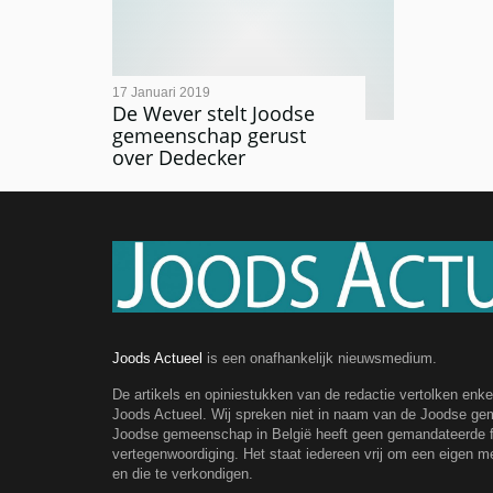
17 Januari 2019
De Wever stelt Joodse
gemeenschap gerust
over Dedecker
Joods Actueel
is een onafhankelijk nieuwsmedium.
De artikels en opiniestukken van de redactie vertolken enk
Joods Actueel. Wij spreken niet in naam van de Joodse g
Joodse gemeenschap in België heeft geen gemandateerde fe
vertegenwoordiging. Het staat iedereen vrij om een eigen m
en die te verkondigen.