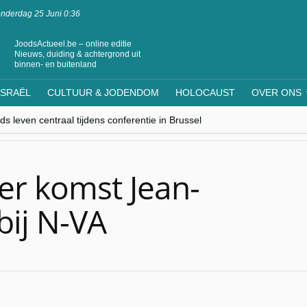
nderdag 25 Juni 0:36
JoodsActueel.be – online editie
Nieuws, duiding & achtergrond uit
binnen- en buitenland
ISRAËL
CULTUUR & JODENDOM
HOLOCAUST
OVER ONS
s leven centraal tijdens conferentie in Brussel
ere Westen minderheden begrijpt”, Jinnih Beels (Vooruit)
rassing van Oost-Europa
laagdenbank”
nwerking met Mishpacha voor kosher travel en simchas wereldwijd
er komst Jean-
bij N-VA