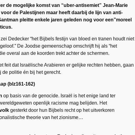
er de mogelijke komst van “uber-antisemiet” Jean-Marie
oor de Palestijnen maar heeft daarbij de lijn van anti-
Gantman pleitte enkele jaren geleden nog voor een”moreel
ticus.
zei Dedecker “het Bijbels festijn van bloed en tranen houdt niet
geloof.” De Joodse gemeenschap omschrijft hij als “het
die overal aan de koorden trekt achter de schermen.
et feit dat Israëlische Arabieren er gelijke rechten hebben, gaan
 de politie én bij het gerecht.
ap (blz161-162)
n
op basis van de genocide. Israël is het enige land ter
wereldgeweten openlijk racisme mag belijden. Het
volk
gesterkt door hun Bijbels recht op het uitverkoren
onalistische theorie van het zionisme…