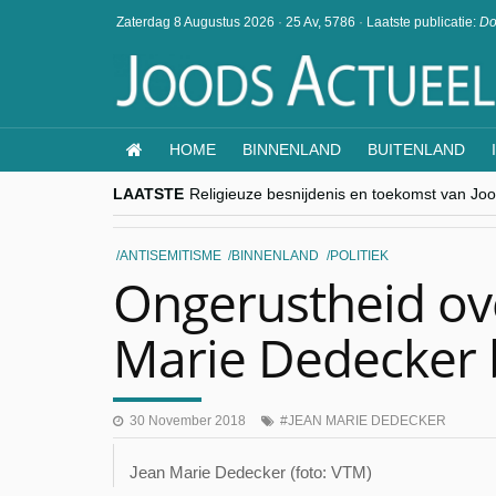
Zaterdag 8 Augustus 2026
·
25 Av, 5786
·
Laatste publicatie:
Do
HOME
BINNENLAND
BUITENLAND
LAATSTE
Religieuze besnijdenis en toekomst van Jood
“Besnijdenisdebat toont hoe moeilijk seculi
CITYTRIP | ROEMENIË – Boekarest: de ver
“Vandaag zit elke Jood in België op de bek
ANTISEMITISME
BINNENLAND
POLITIEK
goKosher lanceert nieuwe website en same
Ongerustheid ov
Marie Dedecker 
30 November 2018
JEAN MARIE DEDECKER
Jean Marie Dedecker (foto: VTM)