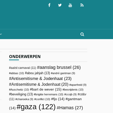
ONDERWERPEN
aanslag brussel
(26)
aalst carnaval
(11)
abou jahjah
(13)
abbas
(10)
andré gantman
(9)
Antisemitisme & Jodenhaat
(23)
Antisemitisme & Jodenhaat
(20)
apartheid
(9)
bart de wever
(15)
Auschwitz
(10)
besnijdenis
(10)
beveiliging
(13)
cd&v
brigitte herremans
(10)
ccojb
(9)
fjo
(14)
gantman
(11)
chanoeka
(9)
conflict
(10)
gaza
(122)
Hamas
(27)
(14)