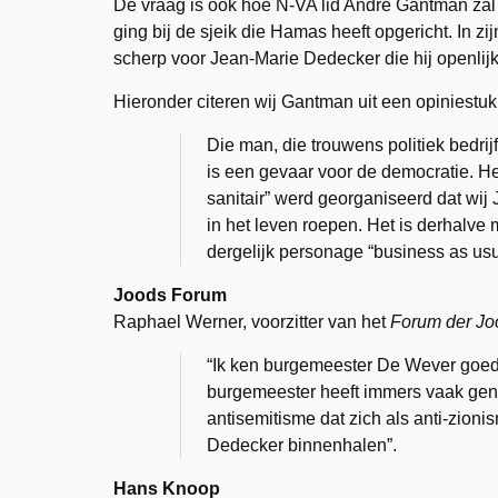
De vraag is ook hoe N-VA lid André Gantman zal
ging bij de sjeik die Hamas heeft opgericht. In z
scherp voor Jean-Marie Dedecker die hij openlij
Hieronder citeren wij Gantman uit een opiniestuk
Die man, die trouwens politiek bedrij
is een gevaar voor de democratie. He
sanitair” werd georganiseerd dat wij
in het leven roepen. Het is derhalve
dergelijk personage “business as usu
Joods Forum
Raphael Werner, voorzitter van het
Forum der Jo
“Ik ken burgemeester De Wever goed,
burgemeester heeft immers vaak geno
antisemitisme dat zich als anti-zion
Dedecker binnenhalen”.
Hans Knoop