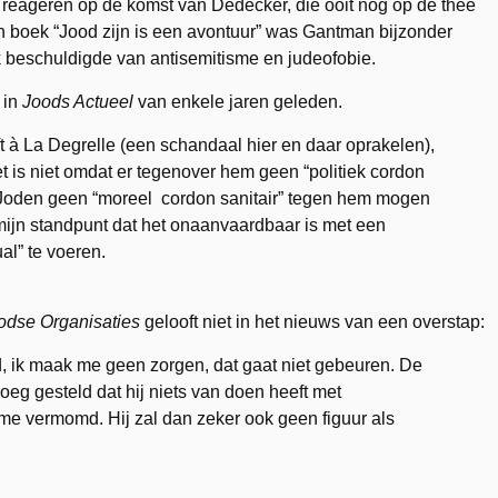
 reageren op de komst van Dedecker, die ooit nog op de thee
ijn boek “Jood zijn is een avontuur” was Gantman bijzonder
k beschuldigde van antisemitisme en judeofobie.
 in
Joods Actueel
van enkele jaren geleden.
ft à La Degrelle (een schandaal hier en daar oprakelen),
t is niet omdat er tegenover hem geen “
politiek
cordon
 Joden geen “
moreel
cordon sanitair” tegen hem mogen
 mijn standpunt dat het onaanvaardbaar is met een
al” te voeren.
odse Organisaties
gelooft niet in het nieuws van een overstap:
 ik maak me geen zorgen, dat gaat niet gebeuren. De
eg gesteld dat hij niets van doen heeft met
isme vermomd. Hij zal dan zeker ook geen figuur als