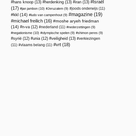
Israël
hans knoop
(13)
herdenking
(13)
iran
(13)
(17)
joods onderwijs
(11)
jan jambon
(10)
Jeruzalem
(9)
magazine
(19)
kkl
(14)
ludo van campenhout
(9)
michael freilich
(16)
moshe aryeh friedman
(14)
n-va
(12)
nederland
(11)
nederzettingen
(9)
negationisme
(10)
olympische spelen
(9)
shimon peres
(9)
veiligheid
(13)
syrië
(12)
unia
(12)
verkiezingen
vrt
(18)
(11)
vlaams belang
(11)