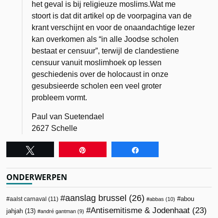
het geval is bij religieuze moslims.Wat me
stoort is dat dit artikel op de voorpagina van de
krant verschijnt en voor de onaandachtige lezer
kan overkomen als “in alle Joodse scholen
bestaat er censuur”, terwijl de clandestiene
censuur vanuit moslimhoek op lessen
geschiedenis over de holocaust in onze
gesubsieerde scholen een veel groter
probleem vormt.
Paul van Suetendael
2627 Schelle
Tweet
Pin
Share
ONDERWERPEN
aanslag brussel
(26)
abou
aalst carnaval
(11)
abbas
(10)
Antisemitisme & Jodenhaat
(23)
jahjah
(13)
andré gantman
(9)