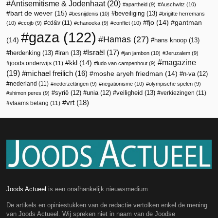
Antisemitisme & Jodenhaat
(20)
apartheid
(9)
Auschwitz
(10)
bart de wever
(15)
beveiliging
(13)
besnijdenis
(10)
brigitte herremans
fjo
(14)
gantman
cd&v
(11)
(10)
ccojb
(9)
chanoeka
(9)
conflict
(10)
gaza
(122)
Hamas
(27)
(14)
hans knoop
(13)
Israël
(17)
herdenking
(13)
iran
(13)
jan jambon
(10)
Jeruzalem
(9)
magazine
kkl
(14)
joods onderwijs
(11)
ludo van campenhout
(9)
(19)
michael freilich
(16)
moshe aryeh friedman
(14)
n-va
(12)
nederland
(11)
nederzettingen
(9)
negationisme
(10)
olympische spelen
(9)
veiligheid
(13)
syrië
(12)
unia
(12)
verkiezingen
(11)
shimon peres
(9)
vrt
(18)
vlaams belang
(11)
Joods Actueel
is een onafhankelijk nieuwsmedium.
De artikels en opiniestukken van de redactie vertolken enkel de mening
van Joods Actueel. Wij spreken niet in naam van de Joodse