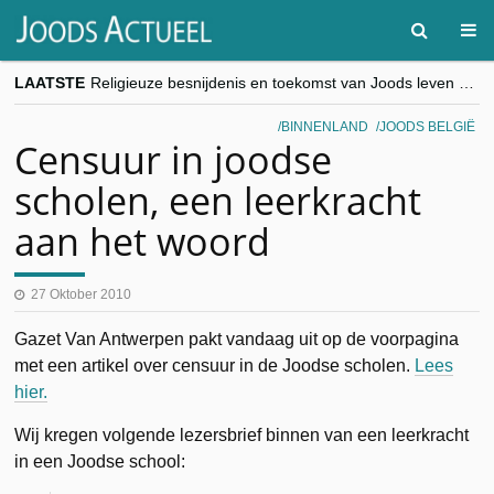
LAATSTE
Religieuze besnijdenis en toekomst van Joods leven centraal tijdens conferentie in Brussel
“Besnijdenisdebat toont hoe moeilijk seculiere Westen minderheden begrijpt”, Jinnih Beels (Vooruit)
CITYTRIP | ROEMENIË – Boekarest: de verrassing van Oost-Europa
BINNENLAND
JOODS BELGIË
“Vandaag zit elke Jood in België op de beklaagdenbank”
Censuur in joodse
goKosher lanceert nieuwe website en samenwerking met Mishpacha voor kosher travel en simchas wereldwijd
scholen, een leerkracht
aan het woord
27 Oktober 2010
Gazet Van Antwerpen pakt vandaag uit op de voorpagina
met een artikel over censuur in de Joodse scholen.
Lees
hier.
Wij kregen volgende lezersbrief binnen van een leerkracht
in een Joodse school: