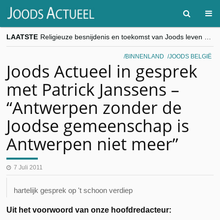
LAATSTE
Religieuze besnijdenis en toekomst van Joods leven centraal tijdens conferentie in Brussel
“Besnijdenisdebat toont hoe moeilijk seculiere Westen minderheden begrijpt”, Jinnih Beels (Vooruit)
CITYTRIP | ROEMENIË – Boekarest: de verrassing van Oost-Europa
BINNENLAND
JOODS BELGIË
“Vandaag zit elke Jood in België op de beklaagdenbank”
Joods Actueel in gesprek
goKosher lanceert nieuwe website en samenwerking met Mishpacha voor kosher travel en simchas wereldwijd
met Patrick Janssens –
“Antwerpen zonder de
Joodse gemeenschap is
Antwerpen niet meer”
7 Juli 2011
hartelijk gesprek op 't schoon verdiep
Uit het voorwoord van onze hoofdredacteur: