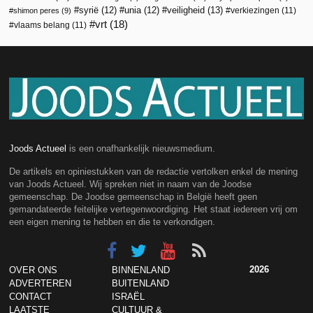
veiligheid
(13)
syrië
(12)
unia
(12)
verkiezingen
(11)
shimon peres
(9)
vrt
(18)
vlaams belang
(11)
Joods Actueel
is een onafhankelijk nieuwsmedium.
De artikels en opiniestukken van de redactie vertolken enkel de mening
van Joods Actueel. Wij spreken niet in naam van de Joodse
gemeenschap. De Joodse gemeenschap in België heeft geen
gemandateerde feitelijke vertegenwoordiging. Het staat iedereen vrij om
een eigen mening te hebben en die te verkondigen.
2026
OVER ONS
BINNENLAND
ADVERTEREN
BUITENLAND
CONTACT
ISRAËL
LAATSTE
CULTUUR &