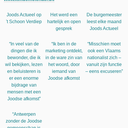
Joods Actueel op
Het werd een
De burgemeester
't Schoon Verdiep
hartelijk en open
leest elke maand
gesprek
Joods Actueel
“In veel van de
“Ik ben in de
“Misschien moet
dingen die ik
marketing ontdekt,
ook een Vlaams
bewonder, die ik
in de ware zin van
nationalist zich –
wil bekijken, lezen
het woord, door
vanuit zijn functie
en beluisteren is
iemand van
– eens excuseren”
er een enorme
Joodse afkomst
bijdrage van
mensen met een
Joodse afkomst”
“Antwerpen
zonder de Joodse
gemeenschap is