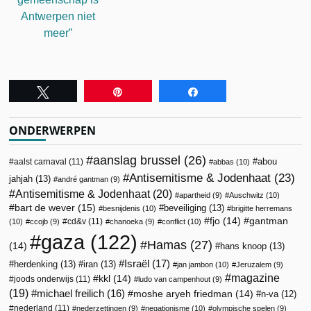
Antwerpen niet
meer”
Tweet
Pin
Share
ONDERWERPEN
aanslag brussel
(26)
abou
aalst carnaval
(11)
abbas
(10)
Antisemitisme & Jodenhaat
(23)
jahjah
(13)
andré gantman
(9)
Antisemitisme & Jodenhaat
(20)
apartheid
(9)
Auschwitz
(10)
bart de wever
(15)
beveiliging
(13)
besnijdenis
(10)
brigitte herremans
fjo
(14)
gantman
cd&v
(11)
(10)
ccojb
(9)
chanoeka
(9)
conflict
(10)
gaza
(122)
Hamas
(27)
(14)
hans knoop
(13)
Israël
(17)
herdenking
(13)
iran
(13)
jan jambon
(10)
Jeruzalem
(9)
magazine
kkl
(14)
joods onderwijs
(11)
ludo van campenhout
(9)
(19)
michael freilich
(16)
moshe aryeh friedman
(14)
n-va
(12)
nederland
(11)
nederzettingen
(9)
negationisme
(10)
olympische spelen
(9)