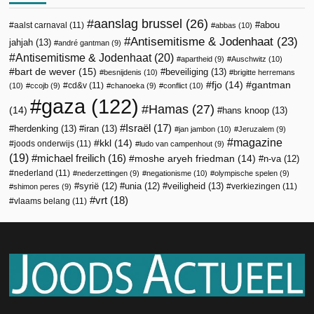
aanslag brussel
(26)
abou
aalst carnaval
(11)
abbas
(10)
Antisemitisme & Jodenhaat
(23)
jahjah
(13)
andré gantman
(9)
Antisemitisme & Jodenhaat
(20)
apartheid
(9)
Auschwitz
(10)
bart de wever
(15)
beveiliging
(13)
besnijdenis
(10)
brigitte herremans
fjo
(14)
gantman
cd&v
(11)
(10)
ccojb
(9)
chanoeka
(9)
conflict
(10)
gaza
(122)
Hamas
(27)
(14)
hans knoop
(13)
Israël
(17)
herdenking
(13)
iran
(13)
jan jambon
(10)
Jeruzalem
(9)
magazine
kkl
(14)
joods onderwijs
(11)
ludo van campenhout
(9)
(19)
michael freilich
(16)
moshe aryeh friedman
(14)
n-va
(12)
nederland
(11)
nederzettingen
(9)
negationisme
(10)
olympische spelen
(9)
veiligheid
(13)
syrië
(12)
unia
(12)
verkiezingen
(11)
shimon peres
(9)
vrt
(18)
vlaams belang
(11)