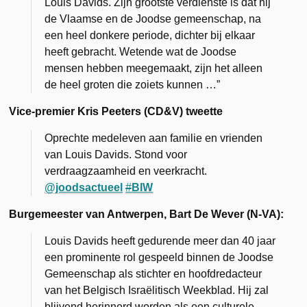
Louis Davids. Zijn grootste verdienste
is dat hij
de Vlaamse en de Joodse gemeenschap, na
een heel donkere periode, dichter bij elkaar
heeft gebracht. Wetende wat de Joodse
mensen hebben meegemaakt, zijn het alleen
de heel groten die zoiets kunnen …”
Vice-premier Kris Peeters (CD&V) tweette
Oprechte medeleven aan familie en vrienden
van Louis Davids. Stond voor
verdraagzaamheid en veerkracht.
@joodsactueel
#
BIW
Burgemeester van Antwerpen, Bart De Wever (N-VA):
Louis Davids heeft gedurende meer dan 40 jaar
een prominente rol gespeeld binnen de Joodse
Gemeenschap als stichter en hoofdredacteur
van het Belgisch Israëlitisch Weekblad. Hij zal
blijvend herinnerd worden als een culturele