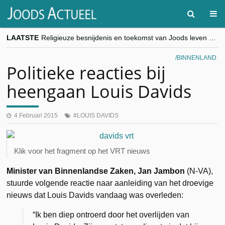
LAATSTE
Religieuze besnijdenis en toekomst van Joods leven centraal tijdens conferentie in Brussel
“Besnijdenisdebat toont hoe moeilijk seculiere Westen minderheden begrijpt”, Jinnih Beels (Vooruit)
CITYTRIP | ROEMENIË – Boekarest: de verrassing van Oost-Europa
BINNENLAND
“Vandaag zit elke Jood in België op de beklaagdenbank”
Politieke reacties bij
goKosher lanceert nieuwe website en samenwerking met Mishpacha voor kosher travel en simchas wereldwijd
heengaan Louis Davids
4 Februari 2015
LOUIS DAVIDS
Klik voor het fragment op het VRT nieuws
Minister van Binnenlandse Zaken, Jan Jambon
(N-VA),
stuurde volgende reactie naar aanleiding van het droevige
nieuws dat Louis Davids vandaag was overleden:
“Ik ben diep ontroerd door het overlijden van