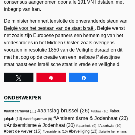
consensus aangenomen door alle 191 VN lidstaten, met
inbegrip van Iran.
De minister herinnert tenslotte
de onveranderde steun van
België voor het bestaan van de staat Israël
. België wenst
net zoals zijn Europese partners een herneming van het
vredesproces in het Midden Oosten zoals overigens
voorzien in resolutie 1850 van de Veiligheidsraad en dit
met het oog op de creatie van een leefbare Palestijnse
staat naast een Israëlische staat in vrede en veiligheid.
Tweet
Pin
Share
ONDERWERPEN
aanslag brussel
(26)
abou
aalst carnaval
(11)
abbas
(10)
Antisemitisme & Jodenhaat
(23)
jahjah
(13)
andré gantman
(9)
Antisemitisme & Jodenhaat
(20)
apartheid
(9)
Auschwitz
(10)
bart de wever
(15)
beveiliging
(13)
besnijdenis
(10)
brigitte herremans