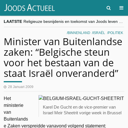
LAATSTE
Religieuze besnijdenis en toekomst van Joods leven centraal tijdens conferentie in Brussel
“Besnijdenisdebat toont hoe moeilijk seculiere Westen minderheden begrijpt”, Jinnih Beels (Vooruit)
CITYTRIP | ROEMENIË – Boekarest: de verrassing van Oost-Europa
BINNENLAND
ISRAËL
POLITIEK
“Vandaag zit elke Jood in België op de beklaagdenbank”
Minister van Buitenlandse
goKosher lanceert nieuwe website en samenwerking met Mishpacha voor kosher travel en simchas wereldwijd
zaken: “Belgische steun
voor het bestaan van de
staat Israël onveranderd”
28 Januari 2009
Het
ministerie
Karel De Gucht en de vice-premier van
van
Israel Meir Sheetrit vorige week in Brussel
Buitenlands
e Zaken verspreidde vanavond volgend statement: