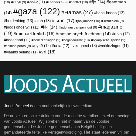
fjo
(14)
gantman
cd&v
(11)
(10)
ccojb
(9)
chanoeka
(9)
conflict
(10)
gaza
(122)
Hamas
(27)
(14)
hans knoop
(13)
Israël
(17)
herdenking
(13)
iran
(13)
jan jambon
(10)
Jeruzalem
(9)
magazine
kkl
(14)
joods onderwijs
(11)
ludo van campenhout
(9)
(19)
michael freilich
(16)
moshe aryeh friedman
(14)
n-va
(12)
nederland
(11)
nederzettingen
(9)
negationisme
(10)
olympische spelen
(9)
veiligheid
(13)
syrië
(12)
unia
(12)
verkiezingen
(11)
shimon peres
(9)
vrt
(18)
vlaams belang
(11)
Joods Actueel
is een onafhankelijk nieuwsmedium.
De artikels en opiniestukken van de redactie vertolken enkel de mening
van Joods Actueel. Wij spreken niet in naam van de Joodse
gemeenschap. De Joodse gemeenschap in België heeft geen
gemandateerde feitelijke vertegenwoordiging. Het staat iedereen vrij om