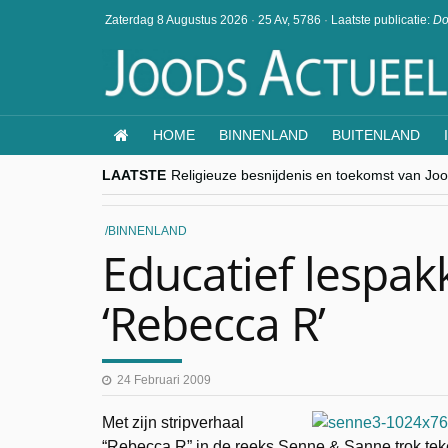
Zaterdag 8 Augustus 2026
·
25 Av, 5786
·
Laatste publicatie:
Do
HOME
BINNENLAND
BUITENLAND
LAATSTE
Religieuze besnijdenis en toekomst van Jood
“Besnijdenisdebat toont hoe moeilijk seculi
CITYTRIP | ROEMENIË – Boekarest: de ver
“Vandaag zit elke Jood in België op de bek
BINNENLAND
goKosher lanceert nieuwe website en same
Educatief lespakk
‘Rebecca R’
24 Februari 2009
Met zijn stripverhaal
“Rebecca R” in de reeks Senne & Sanne trok te