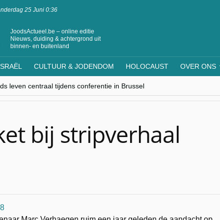
nderdag 25 Juni 0:36
JoodsActueel.be – online editie
Nieuws, duiding & achtergrond uit
binnen- en buitenland
ISRAËL
CULTUUR & JODENDOM
HOLOCAUST
OVER ONS
s leven centraal tijdens conferentie in Brussel
ere Westen minderheden begrijpt”, Jinnih Beels (Vooruit)
rassing van Oost-Europa
laagdenbank”
nwerking met Mishpacha voor kosher travel en simchas wereldwijd
et bij stripverhaal
kenaar Marc Verhaegen ruim een jaar geleden de aandacht op