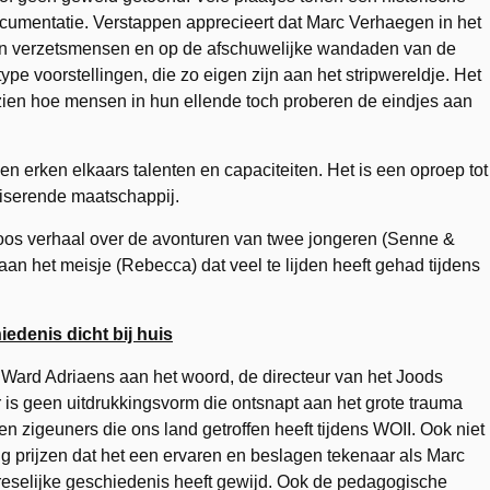
cumentatie. Verstappen apprecieert dat Marc Verhaegen in het
van verzetsmensen en op de afschuwelijke wandaden van de
reotype voorstellingen, die zo eigen zijn aan het stripwereldje. Het
 zien hoe mensen in hun ellende toch proberen de eindjes aan
en erken elkaars talenten en capaciteiten. Het is een oproep tot
iserende maatschappij.
oos verhaal over de avonturen van twee jongeren (Senne &
 aan het meisje (Rebecca) dat veel te lijden heeft gehad tijdens
edenis dicht bij huis
 Ward Adriaens aan het woord, de directeur van het Joods
r is geen uitdrukkingsvorm die ontsnapt aan het grote trauma
n zigeuners die ons land getroffen heeft tijdens WOII. Ook niet
g prijzen dat het een ervaren en beslagen tekenaar als Marc
vreselijke geschiedenis heeft gewijd. Ook de pedagogische