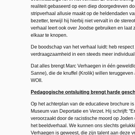
realiteit gebaseerd op een diep doorgedreven do
stripverhaal allusie maakt op de heldendaden 
bezetter, terwijl hij hierbij niet vervalt in de ste
verhaal leert ook over Joodse gebruiken en laat
elkaar te knopen.
De boodschap van het verhaal luidt: heb respect 
verdraagzaamheid in een steeds meer individual
Dat alles brengt Marc Verhaegen in één geweldl
Sanne), die de knuffel (Krolik) willen teruggeven
WOII.
Pedagogische ontsluiting brengt harde geschi
Op het achterplan van de educatieve brochure is
Museum van Deportatie en Verzet. Hij schrijft: “E
veroorzaakt door de racistische moord op Joden e
het beeldverhaal. We kunnen ons slechts gelukki
Verhaegen is geweest, die zijn talent aan deze 