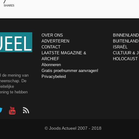
7
SHARES
OVER ONS
BINNENLAND
ADVERTEREN
BUITENLAND
CONTACT
ISRAËL
LAATSTE MAGAZINE &
CULTUUR & 
ARCHIEF
HOLOCAUST
Abonneren
Gratis proefnummer aanvragen!
el de mening van
Privacybeleid
emeenschap. De
itelijke
ening te hebben
© Joods Actueel 2007 - 2018