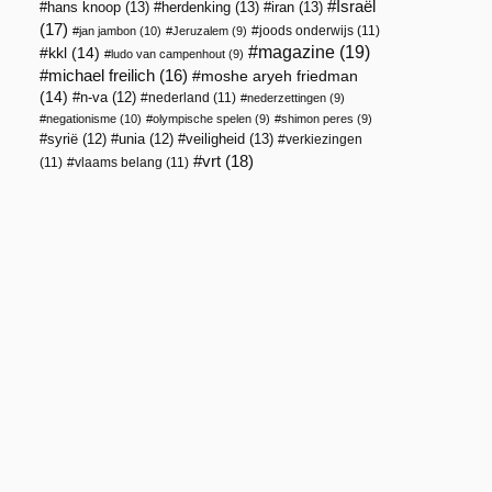
Israël
hans knoop
(13)
herdenking
(13)
iran
(13)
(17)
joods onderwijs
(11)
jan jambon
(10)
Jeruzalem
(9)
magazine
(19)
kkl
(14)
ludo van campenhout
(9)
michael freilich
(16)
moshe aryeh friedman
d
(14)
n-va
(12)
nederland
(11)
nederzettingen
(9)
negationisme
(10)
olympische spelen
(9)
shimon peres
(9)
veiligheid
(13)
syrië
(12)
unia
(12)
verkiezingen
vrt
(18)
(11)
vlaams belang
(11)