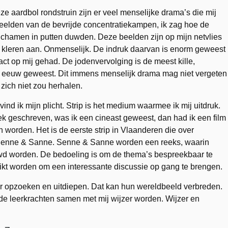
deze aardbol rondstruin zijn er veel menselijke drama’s die mij
 beelden van de bevrijde concentratiekampen, ik zag hoe de
ichamen in putten duwden. Deze beelden zijn op mijn netvlies
kleren aan. Onmenselijk. De indruk daarvan is enorm geweest
act op mij gehad. De jodenvervolging is de meest kille,
e eeuw geweest. Dit immens menselijk drama mag niet vergeten
zich niet zou herhalen.
ind ik mijn plicht. Strip is het medium waarmee ik mij uitdruk.
ek geschreven, was ik een cineast geweest, dan had ik een film
worden. Het is de eerste strip in Vlaanderen die over
an Senne & Sanne. Senne & Sanne worden een reeks, waarin
wd worden. De bedoeling is om de thema’s bespreekbaar te
uikt worden om een interessante discussie op gang te brengen.
 opzoeken en uitdiepen. Dat kan hun wereldbeeld verbreden.
n de leerkrachten samen met mij wijzer worden. Wijzer en