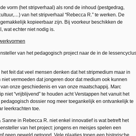
e vorm (het stripverhaal) als rond de inhoud (pestgedrag,
 cultuur,…) van het stripverhaal “Rebecca R.” te werken. De
gemakkelijk kopieerbaar zijn. Bij voorkeur beschikken de
 wat echter niet nodig is.
n werkvormen
ensteller van het pedagogisch project naar de in de lessencyclu
 het feit dat veel mensen denken dat het stripmedium maar in
n niet vermoeden dat jongeren door dat medium ook kunnen
van onze geschiedenis en van onze maatschappij. Marc
ip niet “vrijblijvend” te houden acht Verstappen het vanuit het
n pedagogisch dossier nog meer toegankelijk en ontvankelijk te
r leerkrachten toe.
 Sanne in Rebecca R. niet enkel innovatief is wat betreft het
nsteller van het project: jongens en meisjes spelen een
 of geen geweld getoond. Vele plaatjes tonen een historische