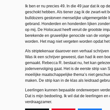
Ik ben er nu precies 49. In die 49 jaar dat ik op 
geschokt hebben. Als tiener zag ik de zwart-wit
bulldozers gestorven menselijke uitgemergelde l
gebrand. Honderden en honderden lijken zonder 
op mij. De Holocaust heeft veruit de grootste imp
berekende en gruwelijke genocide van de vorig
worden. Het mag niet vergeten worden opdat het 
Als striptekenaar daarover een verhaal schrijven v
Was ik een schrijver geweest, dan had ik een bo
gemaakt. Rebecca R. bestaat nu, het kan gelezen 
jodenvervolging gaat. Het is de eerste strip v
moeilijke maatschappelijke thema’s niet geschu
maken. De strip kan in de klas als leidraad gebr
Leerlingen kunnen bepaalde onderwerpen verder
Dat is mijn bedoeling. Ik wil dat de leerlingen e
verdraagzamer.