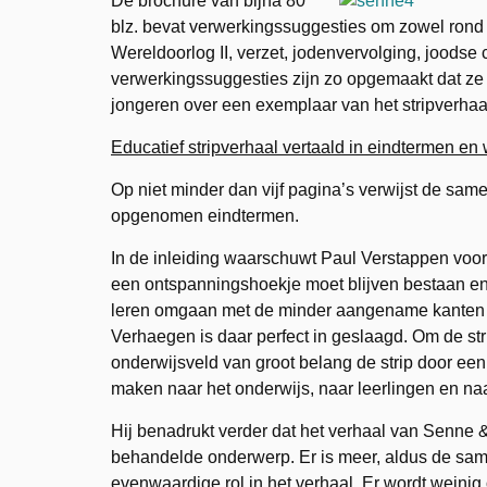
De brochure van bijna 80
blz. bevat verwerkingssuggesties om zowel rond d
Wereldoorlog II, verzet, jodenvervolging, joodse
verwerkingssuggesties zijn zo opgemaakt dat ze 
jongeren over een exemplaar van het stripverhaal,
Educatief stripverhaal vertaald in eindtermen e
Op niet minder dan vijf pagina’s verwijst de sam
opgenomen eindtermen.
In de inleiding waarschuwt Paul Verstappen voor
een ontspanningshoekje moet blijven bestaan e
leren omgaan met de minder aangename kanten 
Verhaegen is daar
perfect in geslaagd. Om de str
onderwijsveld van groot belang de strip door ee
maken naar het onderwijs, naar leerlingen en naa
Hij benadrukt verder dat het verhaal van Senne &
behandelde onderwerp. Er is meer, aldus de same
evenwaardige rol in het verhaal. Er wordt weinig