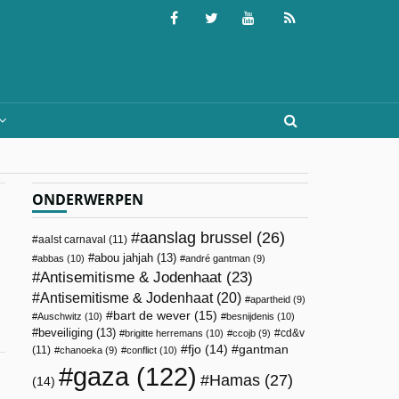
ONDERWERPEN
aanslag brussel
(26)
aalst carnaval
(11)
abou jahjah
(13)
abbas
(10)
andré gantman
(9)
Antisemitisme & Jodenhaat
(23)
Antisemitisme & Jodenhaat
(20)
apartheid
(9)
bart de wever
(15)
Auschwitz
(10)
besnijdenis
(10)
beveiliging
(13)
cd&v
brigitte herremans
(10)
ccojb
(9)
fjo
(14)
gantman
(11)
chanoeka
(9)
conflict
(10)
gaza
(122)
Hamas
(27)
(14)