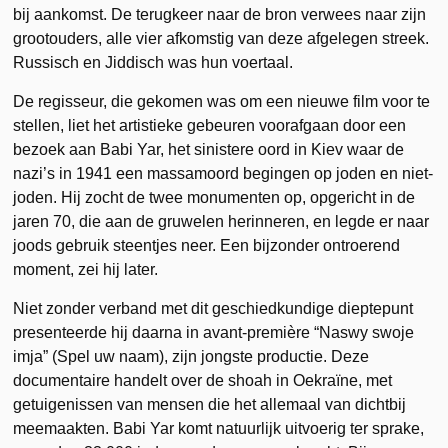
bij aankomst. De terugkeer naar de bron verwees naar zijn
grootouders, alle vier afkomstig van deze afgelegen streek.
Russisch en Jiddisch was hun voertaal.
De regisseur, die gekomen was om een nieuwe film voor te
stellen, liet het artistieke gebeuren voorafgaan door een
bezoek aan Babi Yar, het sinistere oord in Kiev waar de
nazi’s in 1941 een massamoord begingen op joden en niet-
joden. Hij zocht de twee monumenten op, opgericht in de
jaren 70, die aan de gruwelen herinneren, en legde er naar
joods gebruik steentjes neer. Een bijzonder ontroerend
moment, zei hij later.
Niet zonder verband met dit geschiedkundige dieptepunt
presenteerde hij daarna in avant-première “Naswy swoje
imja” (Spel uw naam), zijn jongste productie. Deze
documentaire handelt over de shoah in Oekraïne, met
getuigenissen van mensen die het allemaal van dichtbij
meemaakten. Babi Yar komt natuurlijk uitvoerig ter sprake,