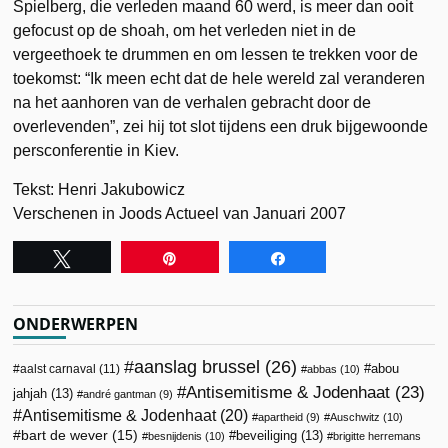
Spielberg, die verleden maand 60 werd, is meer dan ooit
gefocust op de shoah, om het verleden niet in de
vergeethoek te drummen en om lessen te trekken voor de
toekomst: “Ik meen echt dat de hele wereld zal veranderen
na het aanhoren van de verhalen gebracht door de
overlevenden”, zei hij tot slot tijdens een druk bijgewoonde
persconferentie in Kiev.
Tekst: Henri Jakubowicz
Verschenen in Joods Actueel van Januari 2007
Tweet
Pin
Share
ONDERWERPEN
aanslag brussel
(26)
abou
aalst carnaval
(11)
abbas
(10)
Antisemitisme & Jodenhaat
(23)
jahjah
(13)
andré gantman
(9)
Antisemitisme & Jodenhaat
(20)
apartheid
(9)
Auschwitz
(10)
bart de wever
(15)
beveiliging
(13)
besnijdenis
(10)
brigitte herremans