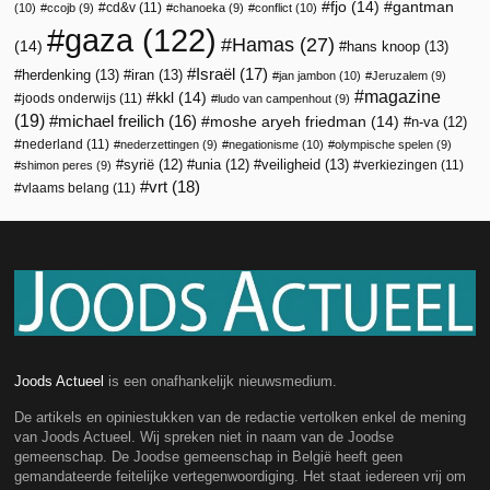
fjo
(14)
gantman
cd&v
(11)
(10)
ccojb
(9)
chanoeka
(9)
conflict
(10)
gaza
(122)
Hamas
(27)
(14)
hans knoop
(13)
Israël
(17)
herdenking
(13)
iran
(13)
jan jambon
(10)
Jeruzalem
(9)
magazine
kkl
(14)
joods onderwijs
(11)
ludo van campenhout
(9)
(19)
michael freilich
(16)
moshe aryeh friedman
(14)
n-va
(12)
nederland
(11)
nederzettingen
(9)
negationisme
(10)
olympische spelen
(9)
veiligheid
(13)
syrië
(12)
unia
(12)
verkiezingen
(11)
shimon peres
(9)
vrt
(18)
vlaams belang
(11)
Joods Actueel
is een onafhankelijk nieuwsmedium.
De artikels en opiniestukken van de redactie vertolken enkel de mening
van Joods Actueel. Wij spreken niet in naam van de Joodse
gemeenschap. De Joodse gemeenschap in België heeft geen
gemandateerde feitelijke vertegenwoordiging. Het staat iedereen vrij om