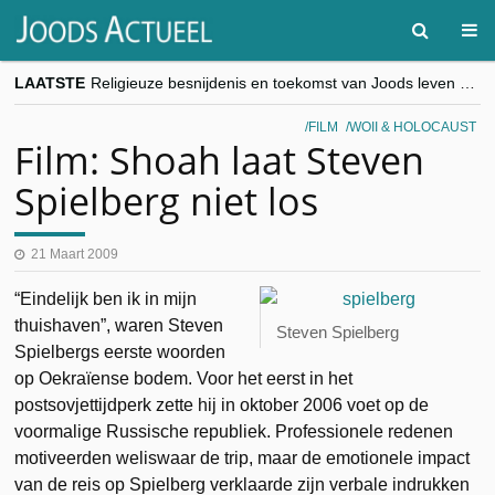
LAATSTE
Religieuze besnijdenis en toekomst van Joods leven centraal tijdens conferentie in Brussel
“Besnijdenisdebat toont hoe moeilijk seculiere Westen minderheden begrijpt”, Jinnih Beels (Vooruit)
CITYTRIP | ROEMENIË – Boekarest: de verrassing van Oost-Europa
FILM
WOII & HOLOCAUST
“Vandaag zit elke Jood in België op de beklaagdenbank”
Film: Shoah laat Steven
goKosher lanceert nieuwe website en samenwerking met Mishpacha voor kosher travel en simchas wereldwijd
Spielberg niet los
21 Maart 2009
“Eindelijk ben ik in mijn
thuishaven”, waren Steven
Steven Spielberg
Spielbergs eerste woorden
op Oekraïense bodem. Voor het eerst in het
postsovjettijdperk zette hij in oktober 2006 voet op de
voormalige Russische republiek. Professionele redenen
motiveerden weliswaar de trip, maar de emotionele impact
van de reis op Spielberg verklaarde zijn verbale indrukken