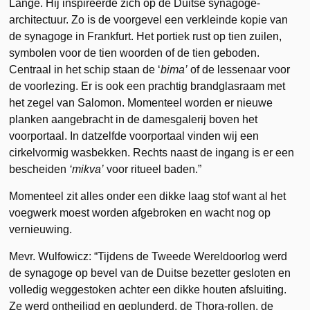
Lange. Hij inspireerde zich op de Duitse synagoge-
architectuur. Zo is de voorgevel een verkleinde kopie van
de synagoge in Frankfurt. Het portiek rust op tien zuilen,
symbolen voor de tien woorden of de tien geboden.
Centraal in het schip staan de ‘
bima’
of de lessenaar voor
de voorlezing. Er is ook een prachtig brandglasraam met
het zegel van Salomon. Momenteel worden er nieuwe
planken aangebracht in de damesgalerij boven het
voorportaal. In datzelfde voorportaal vinden wij een
cirkelvormig wasbekken. Rechts naast de ingang is er een
bescheiden
‘mikva’
voor ritueel baden.”
Momenteel zit alles onder een dikke laag stof want al het
voegwerk moest worden afgebroken en wacht nog op
vernieuwing.
Mevr. Wulfowicz: “Tijdens de Tweede Wereldoorlog werd
de synagoge op bevel van de Duitse bezetter gesloten en
volledig weggestoken achter een dikke houten afsluiting.
Ze werd ontheiligd en geplunderd, de Thora-rollen, de