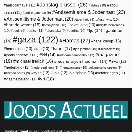
aanslag brussel
(26)
abou
aalst carnaval
(11)
abbas
(10)
Antisemitisme & Jodenhaat
(23)
jahjah
(13)
andré gantman
(9)
Antisemitisme & Jodenhaat
(20)
apartheid
(9)
Auschwitz
(10)
bart de wever
(15)
beveiliging
(13)
besnijdenis
(10)
brigitte herremans
fjo
(14)
gantman
cd&v
(11)
(10)
ccojb
(9)
chanoeka
(9)
conflict
(10)
gaza
(122)
Hamas
(27)
(14)
hans knoop
(13)
Israël
(17)
herdenking
(13)
iran
(13)
jan jambon
(10)
Jeruzalem
(9)
magazine
kkl
(14)
joods onderwijs
(11)
ludo van campenhout
(9)
(19)
michael freilich
(16)
moshe aryeh friedman
(14)
n-va
(12)
nederland
(11)
nederzettingen
(9)
negationisme
(10)
olympische spelen
(9)
veiligheid
(13)
syrië
(12)
unia
(12)
verkiezingen
(11)
shimon peres
(9)
vrt
(18)
vlaams belang
(11)
Joods Actueel
is een onafhankelijk nieuwsmedium.