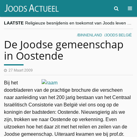
LAATSTE
Religieuze besnijdenis en toekomst van Joods leven centraal tijdens conferentie in Brussel
“Besnijdenisdebat toont hoe moeilijk seculiere Westen minderheden begrijpt”, Jinnih Beels (Vooruit)
CITYTRIP | ROEMENIË – Boekarest: de verrassing van Oost-Europa
BINNENLAND
JOODS BELGIË
“Vandaag zit elke Jood in België op de beklaagdenbank”
De Joodse gemeenschap
goKosher lanceert nieuwe website en samenwerking met Mishpacha voor kosher travel en simchas wereldwijd
in Oostende
27 Maart 2009
Bij het
doorbladeren van de prachtige brochure die verscheen
naar aanleiding van het 200 jarig bestaan van het Centraal
Israëlitisch Consistorie van België viel ons oog op de
koningin der badsteden: Oostende. Nieuwsgierig als we
zijn, trokken we naar Oostende op verkenning. Even
uitzoeken hoe het daar zit met het reilen en zeilen van de
Joodse gemeenschap. Uiteraard kwamen we bij prof.dr.