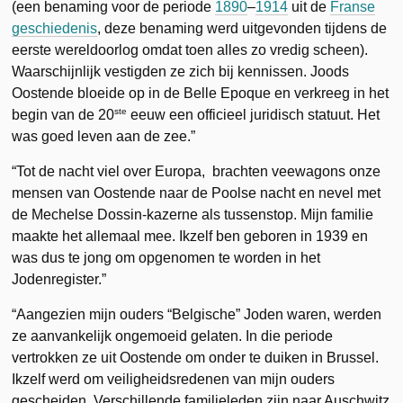
(een benaming voor de periode
1890
–
1914
uit de
Franse
geschiedenis
, deze benaming werd uitgevonden tijdens de
eerste wereldoorlog omdat toen alles zo vredig scheen).
Waarschijnlijk vestigden ze zich bij kennissen. Joods
Oostende bloeide op in de Belle Epoque en verkreeg in het
ste
begin van de 20
eeuw een officieel juridisch statuut. Het
was goed leven aan de zee.”
“Tot de nacht viel over Europa, brachten veewagons onze
mensen van Oostende naar de Poolse nacht en nevel met
de Mechelse Dossin-kazerne als tussenstop. Mijn familie
maakte het allemaal mee. Ikzelf ben geboren in 1939 en
was dus te jong om opgenomen te worden in het
Jodenregister.”
“Aangezien mijn ouders “Belgische” Joden waren, werden
ze aanvankelijk ongemoeid gelaten. In die periode
vertrokken ze uit Oostende om onder te duiken in Brussel.
Ikzelf werd om veiligheidsredenen van mijn ouders
gescheiden. Verschillende familieleden zijn naar Auschwitz