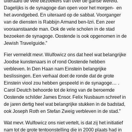
uiteraard de vele bezoekers van over de ganse wereld.
Dagelijks is de synagoge dan open voor het morgen- en
het avondgebed. En uiteraard op de sabbat. Voorganger
van de diensten is Rabbijn Armand ben-Izri. Een zeer
vooraanstaande man. Ook de vele scholen in de stad
bezoeken de synagoge. Oostende is ook opgenomen in de
Jewish Travelguide.”
Fier vermeldt mevr. Wulfowicz ons dat heel wat belangrijke
Joodse kunstenaars in of rond Oostende hebben
verbleven. In Den Haan nam Einstein belangrijke
beslissingen. Een verhaal doet de ronde dat de grote
Einstein viool zou hebben gespeeld in de synagoge… .
Carol Deutch behoorde tot de kring van de beroemde
Oostende schilder James Ensor. Felix Nusbaum schreef in
de jaren dertig heel wat belangrijke stukken in de badstad,
ook Joseph Roth en Stefan Zweig verbleven in de stad.”
Wat mevr. Wulfowicz ons niet vertelt, is dat zij het initiatief
nam tot de grote tentoonstelling die in 2000 plaats had in