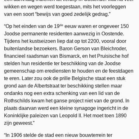
wikken en wegen werd toegestaan, mits het voorleggen
van een soort “bewijs van goed zedelijk gedrag.”
de
“Op het einden van de 19
eeuw waren er ongeveer 150
Joodse permanente residenten aanwezig in Oostende.
Tijdens het kustseizoen liep dat op tot 2200, vooral door
buitenlandse bezoekers. Baron Gerson van Bleichroder,
financieel raadsman van Bismarck, en het Pruisische hof
stelden hun residentie ter beschikking van de Joodse
gemeenschap om erediensten te houden en de feestdagen
te eren. Later zou ook de prille Belgische staat een stuk
grond aan de Albertstraat ter beschikking stellen maar
ondanks nog een extra schenking van een lid van de
Rothschilds kwam het ganse project niet van de grond. In
plaats daarvan werd een kleine synagoge ingericht in de
Koninklijke paleizen van Leopold II. Het moet toen 1890
zijn geweest.”
“In 1906 stelde de stad een nieuw bouwterrein ter