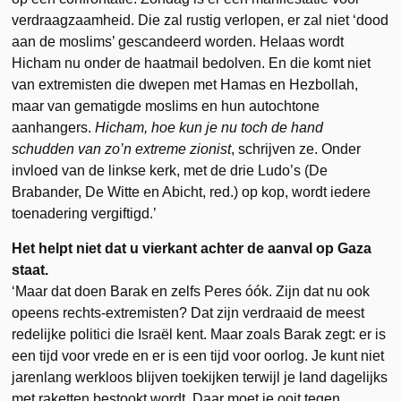
verdraagzaamheid. Die zal rustig verlopen, er zal niet ‘dood
aan de moslims’ gescandeerd worden. Helaas wordt
Hicham nu onder de haatmail bedolven. En die komt niet
van extremisten die dwepen met Hamas en Hezbollah,
maar van gematigde moslims en hun autochtone
aanhangers.
Hicham, hoe kun je nu toch de hand
schudden van zo’n extreme zionist
, schrijven ze. Onder
invloed van de linkse kerk, met de drie Ludo’s (De
Brabander, De Witte en Abicht, red.) op kop, wordt iedere
toenadering vergiftigd.’
Het helpt niet dat u vierkant achter de aanval op Gaza
staat.
‘Maar dat doen Barak en zelfs Peres óók. Zijn dat nu ook
opeens rechts-extremisten? Dat zijn verdraaid de meest
redelijke politici die Israël kent. Maar zoals Barak zegt: er is
een tijd voor vrede en er is een tijd voor oorlog. Je kunt niet
jarenlang werkloos blijven toekijken terwijl je land dagelijks
met raketten bestookt wordt. Daar moet je ooit tegen