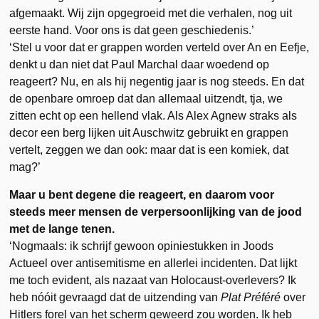
afgemaakt. Wij zijn opgegroeid met die verhalen, nog uit
eerste hand. Voor ons is dat geen geschiedenis.’
‘Stel u voor dat er grappen worden verteld over An en Eefje,
denkt u dan niet dat Paul Marchal daar woedend op
reageert? Nu, en als hij negentig jaar is nog steeds. En dat
de openbare omroep dat dan allemaal uitzendt, tja, we
zitten echt op een hellend vlak. Als Alex Agnew straks als
decor een berg lijken uit Auschwitz gebruikt en grappen
vertelt, zeggen we dan ook: maar dat is een komiek, dat
mag?’
Maar u bent degene die reageert, en daarom voor
steeds meer mensen de verpersoonlijking van de jood
met de lange tenen.
‘Nogmaals: ik schrijf gewoon opiniestukken in Joods
Actueel over antisemitisme en allerlei incidenten. Dat lijkt
me toch evident, als nazaat van Holocaust-overlevers? Ik
heb nóóit gevraagd dat de uitzending van
Plat Préféré
over
Hitlers forel van het scherm geweerd zou worden. Ik heb