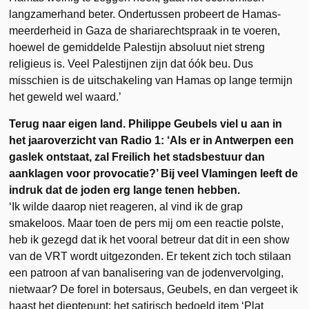
langzamerhand beter. Ondertussen probeert de Hamas-
meerderheid in Gaza de shariarechtspraak in te voeren,
hoewel de gemiddelde Palestijn absoluut niet streng
religieus is. Veel Palestijnen zijn dat óók beu. Dus
misschien is de uitschakeling van Hamas op lange termijn
het geweld wel waard.’
Terug naar eigen land. Philippe Geubels viel u aan in
het jaaroverzicht van Radio 1: ‘Als er in Antwerpen een
gaslek ontstaat, zal
Freilich
het stadsbestuur dan
aanklagen voor provocatie?’ Bij veel Vlamingen leeft de
indruk dat de joden erg lange tenen hebben.
‘Ik wilde daarop niet reageren, al vind ik de grap
smakeloos. Maar toen de pers mij om een reactie polste,
heb ik gezegd dat ik het vooral betreur dat dit in een show
van de VRT wordt uitgezonden. Er tekent zich toch stilaan
een patroon af van banalisering van de jodenvervolging,
nietwaar? De forel in botersaus, Geubels, en dan vergeet ik
haast het dieptepunt: het satirisch bedoeld item ‘Plat