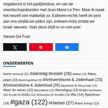
negationist in het partijbestuur, en van de
vriendschapsbanden met Jean-Marie Le Pen. Maar ik maak
het mezelf niet makkelijk zo. Extreem-rechts heeft de pest
aan ons omdat we joden zijn, extreem-links omdat we
Israël steunen. Veel steun blijft er zo niet over.’
Steven De Foer
Tweet
Pin
Share
ONDERWERPEN
aanslag brussel
(26)
abou
aalst carnaval
(11)
abbas
(10)
Antisemitisme & Jodenhaat
(23)
jahjah
(13)
andré gantman
(9)
Antisemitisme & Jodenhaat
(20)
apartheid
(9)
Auschwitz
(10)
bart de wever
(15)
beveiliging
(13)
besnijdenis
(10)
brigitte herremans
fjo
(14)
gantman
cd&v
(11)
(10)
ccojb
(9)
chanoeka
(9)
conflict
(10)
gaza
(122)
Hamas
(27)
(14)
hans knoop
(13)