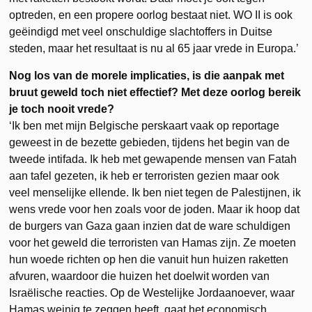
optreden, en een propere oorlog bestaat niet. WO II is ook
geëindigd met veel onschuldige slachtoffers in Duitse
steden, maar het resultaat is nu al 65 jaar vrede in Europa.’
Nog los van de morele implicaties, is die aanpak met
bruut geweld toch niet effectief? Met deze oorlog bereik
je toch nooit vrede?
‘Ik ben met mijn Belgische perskaart vaak op reportage
geweest in de bezette gebieden, tijdens het begin van de
tweede intifada. Ik heb met gewapende mensen van Fatah
aan tafel gezeten, ik heb er terroristen gezien maar ook
veel menselijke ellende. Ik ben niet tegen de Palestijnen, ik
wens vrede voor hen zoals voor de joden. Maar ik hoop dat
de burgers van Gaza gaan inzien dat de ware schuldigen
voor het geweld die terroristen van Hamas zijn. Ze moeten
hun woede richten op hen die vanuit hun huizen raketten
afvuren, waardoor die huizen het doelwit worden van
Israëlische reacties. Op de Westelijke Jordaanoever, waar
Hamas weinig te zeggen heeft, gaat het economisch