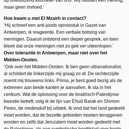
op drieduizend kilometer van ons. Wij hebben een mening,
maar geen invloed.’
Hoe kwam u met El Mzairh in contact?
‘Hij schreef een anti-joods opiniestuk in Gazet van
Antwerpen, ik reageerde. Een verbale botsing van
meningen. Daaruit ontstond een dieper gesprek, en toen
bleek dat onze meningen niet zo gek ver uiteenlopen.’
Over tolerantie in Antwerpen, maar niet over het
Midden-Oosten.
‘Ook over het Midden-Oosten. Ik ben geen ultranationalist,
al schildert de linkerzijde mij graag zo af. De rechterzijde
noemt mij trouwens links. Prima, je bent goed bezig als de
extremen aan beide kanten je aanvallen. Ik sta in het
centrum. Wat de oplossing voor de Israëlisch-Palestijnse
kwestie betreft, volg ik de lijn van Ehud Barak en Shimon
Peres, de vredesduif bij uitstek. Ik vind dat het land gedeeld
moet worden, dat de bezette gebieden moeten teruggeven
worden en zelfs dat Jeruzalem moet worden gedeeld met
de Palestijnen, als een symbolische hoofdstad voor beide