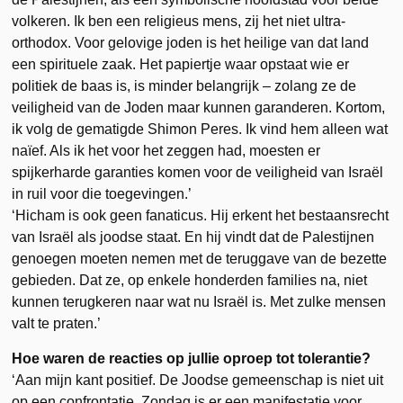
volkeren. Ik ben een religieus mens, zij het niet ultra-
orthodox. Voor gelovige joden is het heilige van dat land
een spirituele zaak. Het papiertje waar opstaat wie er
politiek de baas is, is minder belangrijk – zolang ze de
veiligheid van de Joden maar kunnen garanderen. Kortom,
ik volg de gematigde Shimon Peres. Ik vind hem alleen wat
naïef. Als ik het voor het zeggen had, moesten er
spijkerharde garanties komen voor de veiligheid van Israël
in ruil voor die toegevingen.’
‘Hicham is ook geen fanaticus. Hij erkent het bestaansrecht
van Israël als joodse staat. En hij vindt dat de Palestijnen
genoegen moeten nemen met de teruggave van de bezette
gebieden. Dat ze, op enkele honderden families na, niet
kunnen terugkeren naar wat nu Israël is. Met zulke mensen
valt te praten.’
Hoe waren de reacties op jullie oproep tot tolerantie?
‘Aan mijn kant positief. De Joodse gemeenschap is niet uit
op een confrontatie. Zondag is er een manifestatie voor