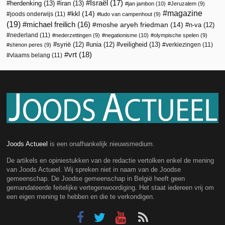
Israël
(17)
herdenking
(13)
iran
(13)
jan jambon
(10)
Jeruzalem
(9)
magazine
kkl
(14)
joods onderwijs
(11)
ludo van campenhout
(9)
(19)
michael freilich
(16)
moshe aryeh friedman
(14)
n-va
(12)
nederland
(11)
nederzettingen
(9)
negationisme
(10)
olympische spelen
(9)
veiligheid
(13)
syrië
(12)
unia
(12)
verkiezingen
(11)
shimon peres
(9)
vrt
(18)
vlaams belang
(11)
Joods Actueel
is een onafhankelijk nieuwsmedium.
De artikels en opiniestukken van de redactie vertolken enkel de mening
van Joods Actueel. Wij spreken niet in naam van de Joodse
gemeenschap. De Joodse gemeenschap in België heeft geen
gemandateerde feitelijke vertegenwoordiging. Het staat iedereen vrij om
een eigen mening te hebben en die te verkondigen.