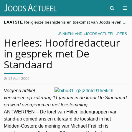
LAATSTE
Religieuze besnijdenis en toekomst van Joods leven centraal tijdens conferentie in Brussel
“Besnijdenisdebat toont hoe moeilijk seculiere Westen minderheden begrijpt”, Jinnih Beels (Vooruit)
CITYTRIP | ROEMENIË – Boekarest: de verrassing van Oost-Europa
BINNENLAND
JOODS ACTUEEL
PERS
“Vandaag zit elke Jood in België op de beklaagdenbank”
Herlees: Hoofdredacteur
goKosher lanceert nieuwe website en samenwerking met Mishpacha voor kosher travel en simchas wereldwijd
in gesprek met De
Standaard
14 April 2009
Volgend artikel
verscheen op zaterdag 11 januari in de krant De Standaard
en werd overgenomen met toestemming.
ANTWERPEN – De forel van Hitler, jodengrappen van
stand-up comedians en uiteraard de toestand in het
Midden-Oosten: de mening van Michael
Freilich
is