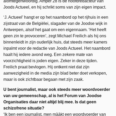
alomtegenwoordig. Amper 28 is de hoofdredacteur van
Joods Actueel, en hij schrikt soms van zijn eigen impact.
‘J. Actueel’ hangt er op het naambord op het rijhuis in een
zijstraat van de Belgiëlei, slagader van de Joodse wijk in
Antwerpen, alsof het gaat om een eigennaam. ‘Het heeft
geen zin te provoceren’, zegt Michael
Freilich
als hij ons
binnenleidt in zijn ouderlijk huis, dat steeds meer kamers
inpalmt voor de redactie van Joods Actueel. Het naambord
haalt hij iedere avond weg. Een zekere mate van
voorzichtigheid is joden eigen. Zeker in deze tijden.
Freilich
praat bevlogen. Hij ontkent niet dat zijn
aanwezigheid in de media zijn blad beter doet verkopen,
maar is ook zichtbaar begaan met zijn zaak.
U bent journalist, maar ook steeds meer woordvoerder
van uw gemeenschap, al is het Forum van Joodse
Organisaties daar niet altijd blij mee. Is dat geen
schizofrene situatie?
‘Ik ben een journalist, men mààkt een woordvoerder van