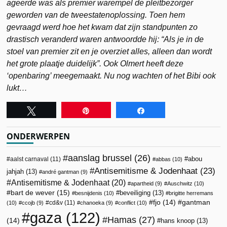
ageerde was als premier warempel de pleitbezorger
geworden van de tweestatenoplossing. Toen hem
gevraagd werd hoe het kwam dat zijn standpunten zo
drastisch veranderd waren antwoordde hij: “Als je in de
stoel van premier zit en je overziet alles, alleen dan wordt
het grote plaatje duidelijk”. Ook Olmert heeft deze
‘openbaring’ meegemaakt. Nu nog wachten of het Bibi ook
lukt…
Tweet
Pin
Share
ONDERWERPEN
aanslag brussel
(26)
abou
aalst carnaval
(11)
abbas
(10)
Antisemitisme & Jodenhaat
(23)
jahjah
(13)
andré gantman
(9)
Antisemitisme & Jodenhaat
(20)
apartheid
(9)
Auschwitz
(10)
bart de wever
(15)
beveiliging
(13)
besnijdenis
(10)
brigitte herremans
fjo
(14)
gantman
cd&v
(11)
(10)
ccojb
(9)
chanoeka
(9)
conflict
(10)
gaza
(122)
Hamas
(27)
(14)
hans knoop
(13)