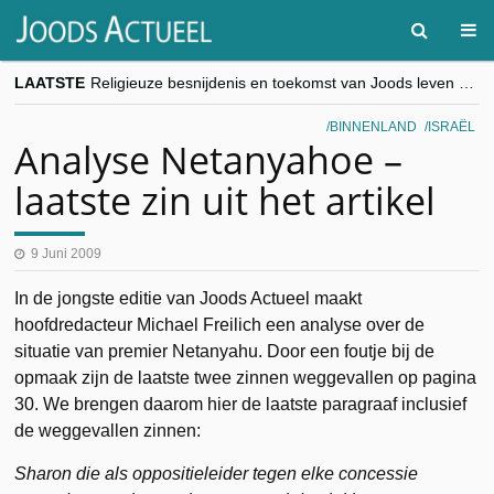
LAATSTE
Religieuze besnijdenis en toekomst van Joods leven centraal tijdens conferentie in Brussel
“Besnijdenisdebat toont hoe moeilijk seculiere Westen minderheden begrijpt”, Jinnih Beels (Vooruit)
CITYTRIP | ROEMENIË – Boekarest: de verrassing van Oost-Europa
BINNENLAND
ISRAËL
“Vandaag zit elke Jood in België op de beklaagdenbank”
Analyse Netanyahoe –
goKosher lanceert nieuwe website en samenwerking met Mishpacha voor kosher travel en simchas wereldwijd
laatste zin uit het artikel
9 Juni 2009
In de jongste editie van Joods Actueel maakt
hoofdredacteur Michael Freilich een analyse over de
situatie van premier Netanyahu. Door een foutje bij de
opmaak zijn de laatste twee zinnen weggevallen op pagina
30. We brengen daarom hier de laatste paragraaf inclusief
de weggevallen zinnen:
Sharon die als oppositieleider tegen elke concessie