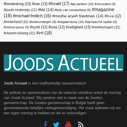
Israël
(17)
herdenking
(13)
iran
(13)
jan jambon
(10)
Jeruzalem
(9)
magazine
kkl
(14)
joods onderwijs
(11)
ludo van campenhout
(9)
(19)
michael freilich
(16)
moshe aryeh friedman
(14)
n-va
(12)
nederland
(11)
nederzettingen
(9)
negationisme
(10)
olympische spelen
(9)
veiligheid
(13)
syrië
(12)
unia
(12)
verkiezingen
(11)
shimon peres
(9)
vrt
(18)
vlaams belang
(11)
Joods Actueel
is een onafhankelijk nieuwsmedium.
De artikels en opiniestukken van de redactie vertolken enkel de mening
van Joods Actueel. Wij spreken niet in naam van de Joodse
gemeenschap. De Joodse gemeenschap in België heeft geen
gemandateerde feitelijke vertegenwoordiging. Het staat iedereen vrij om
een eigen mening te hebben en die te verkondigen.