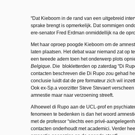
“Dat Kieboom in de rand van een uitgebreid inter
sprake brengt is opmerkelijk. Dat sommigen ondo
ere-senator Fred Erdman onmiddellijk na de op
Met haar oproep poogde Kieboom om de amnesti
laten plaatsen. Het debat waar niemand zat op t
een tweede adem toen het onderwerp plots opni
Belgique
. Die blokletterden op zaterdag “Di Rup
contacten beschreven die Di Rupo zou gehad h
conclusie luidt dat de pre formateur zich wil inz
Ook ex-Sp.a voorzitter Steve Stevaert verscheen
amnestie maar naar verzoening streeft.
Alhoewel di Rupo aan de UCL-prof en psychiater
fenomeen te bedenken is dan het woord amnestie
met de professor “slechts een privé-aangelegenh
contacten onderhoudt met academici. Verder heet 