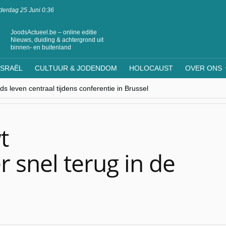
erdag 25 Juni 0:36
JoodsActueel.be – online editie
Nieuws, duiding & achtergrond uit
binnen- en buitenland
ISRAËL
CULTUUR & JODENDOM
HOLOCAUST
OVER ONS
s leven centraal tijdens conferentie in Brussel
ere Westen minderheden begrijpt”, Jinnih Beels (Vooruit)
rassing van Oost-Europa
laagdenbank”
nwerking met Mishpacha voor kosher travel en simchas wereldwijd
t
 snel terug in de