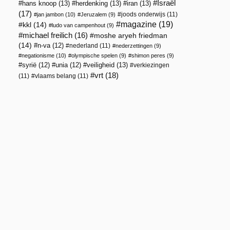
Israël
hans knoop
(13)
herdenking
(13)
iran
(13)
(17)
joods onderwijs
(11)
jan jambon
(10)
Jeruzalem
(9)
magazine
(19)
kkl
(14)
ludo van campenhout
(9)
michael freilich
(16)
moshe aryeh friedman
(14)
n-va
(12)
nederland
(11)
nederzettingen
(9)
negationisme
(10)
olympische spelen
(9)
shimon peres
(9)
veiligheid
(13)
syrië
(12)
unia
(12)
verkiezingen
vrt
(18)
(11)
vlaams belang
(11)