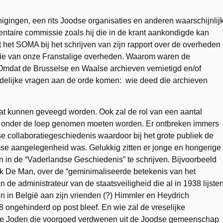
nigingen, een rits Joodse organisaties en anderen waarschijnlij
entaire commissie zoals hij die in de krant aankondigde kan
t het SOMA bij het schrijven van zijn rapport over de overheden
ratie van onze Franstalige overheden. Waarom waren de
? Omdat de Brusselse en Waalse archieven vernietigd en/of
delijke vragen aan de orde komen: wie deed die archieven
 mat kunnen geveegd worden. Ook zal de rol van een aantal
 II onder de loep genomen moeten worden. Er ontbreken immers
 collaboratiegeschiedenis waardoor bij het grote publiek de
mse aangelegenheid was. Gelukkig zitten er jonge en hongerige
en in de “Vaderlandse Geschiedenis” te schrijven. Bijvoorbeeld
ik De Man, over de “geminimaliseerde betekenis van het
n de administrateur van de staatsveiligheid die al in 1938 lijste
in België aan zijn vrienden (?) Himmler en Heydrich
8 ongehinderd op post bleef. En wie zal de vreselijke
rde Joden die voorgoed verdwenen uit de Joodse gemeenschap