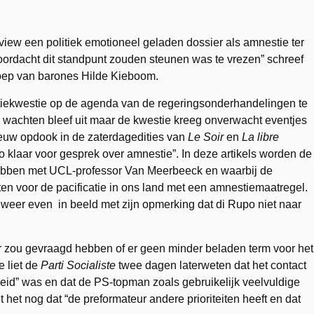
view een politiek emotioneel geladen dossier als amnestie ter
ordacht dit standpunt zouden steunen was te vrezen” schreef
roep van barones Hilde Kieboom.
ekwestie op de agenda van de regeringsonderhandelingen te
e wachten bleef uit maar de kwestie kreeg onverwacht eventjes
euw opdook in de zaterdagedities van
Le Soir
en
La libre
o klaar voor gesprek over amnestie”. In deze artikels worden de
ebben met UCL-professor Van Meerbeeck en waarbij de
etten voor de pacificatie in ons land met een amnestiemaatregel.
 weer even in beeld met zijn opmerking dat di Rupo niet naar
 zou gevraagd hebben of er geen minder beladen term voor het
 liet de
Parti Socialiste
twee dagen laterweten dat het contact
eid” was en dat de PS-topman zoals gebruikelijk veelvuldige
het nog dat “de preformateur andere prioriteiten heeft en dat