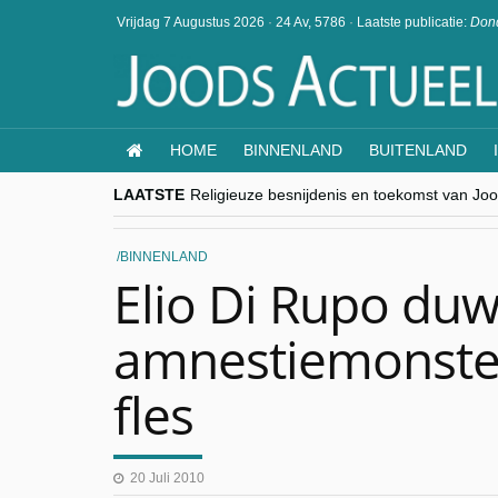
Vrijdag 7 Augustus 2026
·
24 Av, 5786
·
Laatste publicatie:
Dond
HOME
BINNENLAND
BUITENLAND
LAATSTE
Religieuze besnijdenis en toekomst van Jood
“Besnijdenisdebat toont hoe moeilijk seculi
CITYTRIP | ROEMENIË – Boekarest: de ver
“Vandaag zit elke Jood in België op de bek
BINNENLAND
goKosher lanceert nieuwe website en same
Elio Di Rupo duw
amnestiemonster
fles
20 Juli 2010