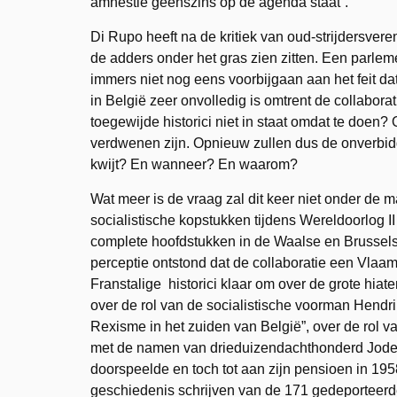
amnestie geenszins op de agenda staat”.
Di Rupo heeft na de kritiek van oud-strijdersvere
de adders onder het gras zien zitten. Een parlem
immers niet nog eens voorbijgaan aan het feit da
in België zeer onvolledig is omtrent de collabo
toegewijde historici niet in staat omdat te doen
verdwenen zijn. Opnieuw zullen dus de onverbid
kwijt? En wanneer? En waarom?
Wat meer is de vraag zal dit keer niet onder de
socialistische kopstukken tijdens Wereldoorlog
complete hoofdstukken in de Waalse en Brusselse
perceptie ontstond dat de collaboratie een Vlaa
Franstalige historici klaar om over de grote hiat
over de rol van de socialistische voorman Hendr
Rexisme in het zuiden van België”, over de rol va
met de namen van drieduizendachthonderd Joden 
doorspeelde en toch tot aan zijn pensioen in 195
geschiedenis schrijven van de 171 gedeportee