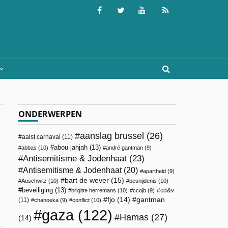
ONDERWERPEN
aanslag brussel
(26)
aalst carnaval
(11)
abou jahjah
(13)
abbas
(10)
andré gantman
(9)
Antisemitisme & Jodenhaat
(23)
Antisemitisme & Jodenhaat
(20)
apartheid
(9)
bart de wever
(15)
Auschwitz
(10)
besnijdenis
(10)
beveiliging
(13)
cd&v
brigitte herremans
(10)
ccojb
(9)
fjo
(14)
gantman
(11)
chanoeka
(9)
conflict
(10)
gaza
(122)
Hamas
(27)
(14)