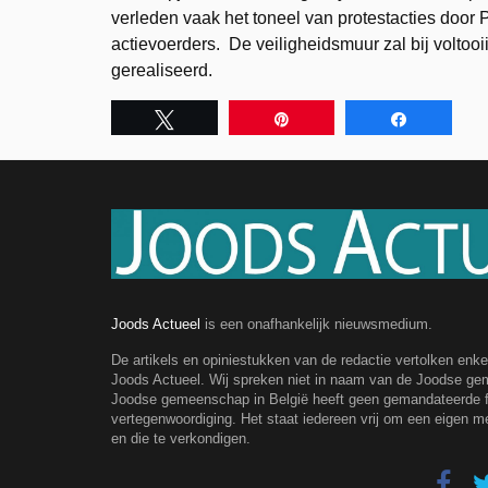
verleden vaak het toneel van protestacties door Pa
actievoerders. De veiligheidsmuur zal bij voltoo
gerealiseerd.
Tweet
Pin
Share
Joods Actueel
is een onafhankelijk nieuwsmedium.
De artikels en opiniestukken van de redactie vertolken enk
Joods Actueel. Wij spreken niet in naam van de Joodse g
Joodse gemeenschap in België heeft geen gemandateerde fe
vertegenwoordiging. Het staat iedereen vrij om een eigen m
en die te verkondigen.