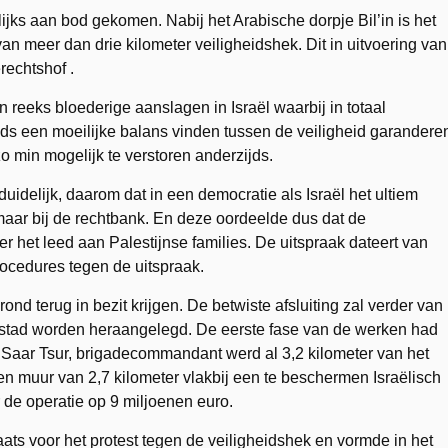
jks aan bod gekomen. Nabij het Arabische dorpje Bil’in is het
an meer dan drie kilometer veiligheidshek. Dit in uitvoering van
rechtshof .
 reeks bloederige aanslagen in Israël waarbij in totaal
ds een moeilijke balans vinden tussen de veiligheid garandere
o min mogelijk te verstoren anderzijds.
duidelijk, daarom dat in een democratie als Israël het ultiem
i maar bij de rechtbank. En deze oordeelde dus dat de
r het leed aan Palestijnse families. De uitspraak dateert van
rocedures tegen de uitspraak.
ond terug in bezit krijgen. De betwiste afsluiting zal verder van
he stad worden heraangelegd. De eerste fase van de werken had
 Saar Tsur, brigadecommandant werd al 3,2 kilometer van het
en muur van 2,7 kilometer vlakbij een te beschermen Israëlisch
r de operatie op 9 miljoenen euro.
laats voor het protest tegen de veiligheidshek en vormde in het