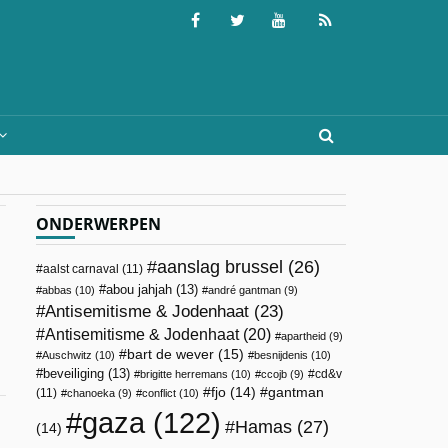
ONDERWERPEN
aanslag brussel
(26)
aalst carnaval
(11)
abou jahjah
(13)
abbas
(10)
andré gantman
(9)
Antisemitisme & Jodenhaat
(23)
Antisemitisme & Jodenhaat
(20)
apartheid
(9)
bart de wever
(15)
Auschwitz
(10)
besnijdenis
(10)
beveiliging
(13)
cd&v
brigitte herremans
(10)
ccojb
(9)
fjo
(14)
gantman
(11)
chanoeka
(9)
conflict
(10)
gaza
(122)
Hamas
(27)
(14)