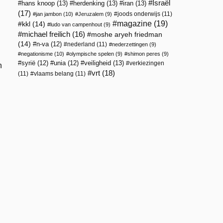
Israël
hans knoop
(13)
herdenking
(13)
iran
(13)
(17)
joods onderwijs
(11)
jan jambon
(10)
Jeruzalem
(9)
magazine
(19)
kkl
(14)
ludo van campenhout
(9)
michael freilich
(16)
moshe aryeh friedman
(14)
n-va
(12)
nederland
(11)
nederzettingen
(9)
negationisme
(10)
olympische spelen
(9)
shimon peres
(9)
veiligheid
(13)
syrië
(12)
unia
(12)
verkiezingen
n
vrt
(18)
(11)
vlaams belang
(11)