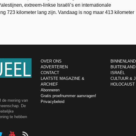
lestijnen, extreem-linkse Israëli’s en internationale
iing 723 kilometer lang zijn. Vandaag is nog maar 413 kilometer
OVER ONS
BINNENLAND
ADVERTEREN
BUITENLAND
CONTACT
ISRAËL
LAATSTE MAGAZINE &
CULTUUR & 
ARCHIEF
HOLOCAUST
Abonneren
Gratis proefnummer aanvragen!
el de mening van
Privacybeleid
emeenschap. De
itelijke
ening te hebben