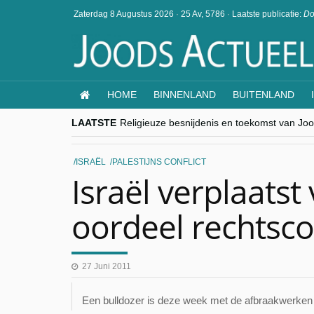
Zaterdag 8 Augustus 2026
·
25 Av, 5786
·
Laatste publicatie:
Do
HOME
BINNENLAND
BUITENLAND
LAATSTE
Religieuze besnijdenis en toekomst van Jood
“Besnijdenisdebat toont hoe moeilijk seculi
CITYTRIP | ROEMENIË – Boekarest: de ver
“Vandaag zit elke Jood in België op de bek
ISRAËL
PALESTIJNS CONFLICT
goKosher lanceert nieuwe website en same
Israël verplaatst
oordeel rechtsco
27 Juni 2011
Een bulldozer is deze week met de afbraakwerken 