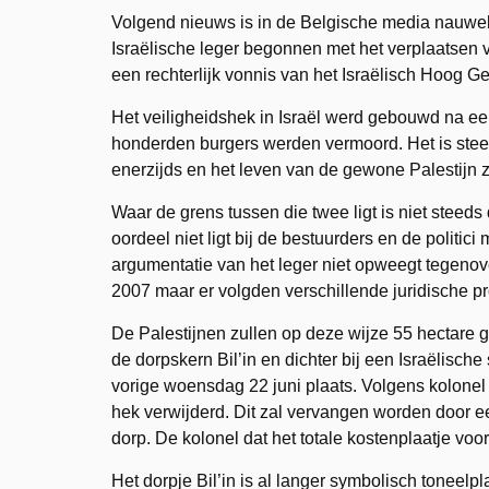
Volgend nieuws is in de Belgische media nauweli
Israëlische leger begonnen met het verplaatsen v
een rechterlijk vonnis van het Israëlisch Hoog Ge
Het veiligheidshek in Israël werd gebouwd na een
honderden burgers werden vermoord. Het is stee
enerzijds en het leven van de gewone Palestijn z
Waar de grens tussen die twee ligt is niet steeds 
oordeel niet ligt bij de bestuurders en de politic
argumentatie van het leger niet opweegt tegenove
2007 maar er volgden verschillende juridische p
De Palestijnen zullen op deze wijze 55 hectare gr
de dorpskern Bil’in en dichter bij een Israëlisc
vorige woensdag 22 juni plaats. Volgens kolonel
hek verwijderd. Dit zal vervangen worden door e
dorp. De kolonel dat het totale kostenplaatje voo
Het dorpje Bil’in is al langer symbolisch toneelp