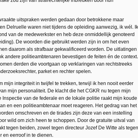
ake zou zijn van strafrechtelijke inbreuken door hun
ewraakte uitspraken werden gedaan door betrokkene maar
n Delruelle waren niet tijdens de opleiding aanwezig, ik wél. I
mond van de medewerkster en heb deze onmiddellijk genoteerd
ding). De woorden die gebruikt werden zijn in om het even
nnen daarom als strafbaar gekwalificeerd worden. De uitlatingen
ok andere politieambtenaren bevestigen de feiten én de context.
nomen derden die voortgaan op verklaringen van rechtstreeks
derzoeksrechter, parket en rechter spelen.
jn integriteit in twijfel te trekken, terwijl ik hen nooit eerder
 van mijn personaliteit. De klacht die het CGKR nu tegen mijn
nspectie van de federale en de lokale politie raakt mijn koude
 kan en een politieambtenaar moet reageren. Het gedrag van het
orden omschreven en de tirades zijn deze van een instelling
oor wild om zich heen te schoppen. Door de gratuite uitval van
t tegen beiden, zowel tegen directeur Jozef De Witte als tege
 en eerroof in te dienen.