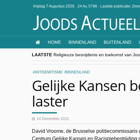
Vrijdag 7 Augustus 2026
·
24 Av, 5786
·
Laatste publicatie:
Dond
HOME
BINNENLAND
BUITENLAND
LAATSTE
Religieuze besnijdenis en toekomst van Jood
“Besnijdenisdebat toont hoe moeilijk seculi
CITYTRIP | ROEMENIË – Boekarest: de ver
“Vandaag zit elke Jood in België op de bek
ANTISEMITISME
BINNENLAND
goKosher lanceert nieuwe website en same
Gelijke Kansen b
laster
14 December 2011
David Vroome, de Brusselse politiecommissaris d
Centrum Gelijke Kansen en Racismebestrijding m