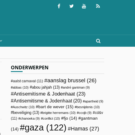
ONDERWERPEN
aanslag brussel
(26)
aalst carnaval
(11)
abou jahjah
(13)
abbas
(10)
andré gantman
(9)
Antisemitisme & Jodenhaat
(23)
Antisemitisme & Jodenhaat
(20)
apartheid
(9)
bart de wever
(15)
Auschwitz
(10)
besnijdenis
(10)
beveiliging
(13)
cd&v
brigitte herremans
(10)
ccojb
(9)
fjo
(14)
gantman
(11)
chanoeka
(9)
conflict
(10)
gaza
(122)
Hamas
(27)
(14)
n