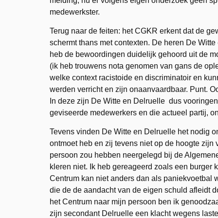
melding, nu er volgens eigen onderzoek geen spr
medewerkster.
Terug naar de feiten: het CGKR erkent dat de g
schermt thans met contexten. De heren De Witte e
heb de bewoordingen duidelijk gehoord uit de 
(ik heb trouwens nota genomen van gans de oplei
welke context racistoide en discriminatoir en ku
werden verricht en zijn onaanvaardbaar. Punt. O
In deze zijn De Witte en Delruelle dus vooringe
geviseerde medewerkers en die actueel partij, on
Tevens vinden De Witte en Delruelle het nodig om mi
ontmoet heb en zij tevens niet op de hoogte zijn
persoon zou hebben neergelegd bij de Algemene I
kleren niet. Ik heb gereageerd zoals een burger
Centrum kan niet anders dan als paniekvoetbal w
die de de aandacht van de eigen schuld afleidt d
het Centrum naar mijn persoon ben ik genoodzaak
zijn secondant Delruelle een klacht wegens laster