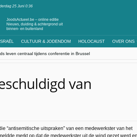
erdag 25 Juni 0:36
JoodsActueel.be – online editie
Nieuws, duiding & achtergrond uit
binnen- en buitenland
ISRAËL
CULTUUR & JODENDOM
HOLOCAUST
OVER ONS
s leven centraal tijdens conferentie in Brussel
ere Westen minderheden begrijpt”, Jinnih Beels (Vooruit)
rassing van Oost-Europa
laagdenbank”
nwerking met Mishpacha voor kosher travel en simchas wereldwijd
eschuldigd van
ie “antisemitische uitspraken” van een medewerkster van het
eldde merkt op dat de medewerkster uit de wind gezet werd e