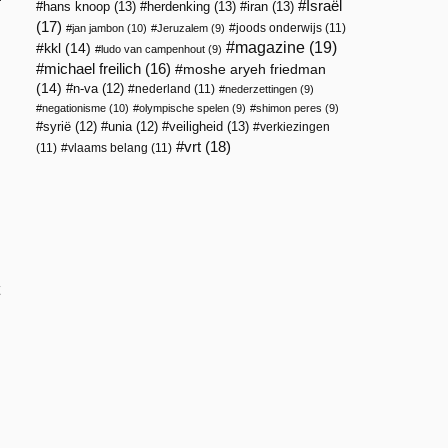
Israël
hans knoop
(13)
herdenking
(13)
iran
(13)
(17)
joods onderwijs
(11)
jan jambon
(10)
Jeruzalem
(9)
magazine
(19)
kkl
(14)
ludo van campenhout
(9)
michael freilich
(16)
moshe aryeh friedman
(14)
n-va
(12)
nederland
(11)
nederzettingen
(9)
negationisme
(10)
olympische spelen
(9)
shimon peres
(9)
veiligheid
(13)
syrië
(12)
unia
(12)
verkiezingen
vrt
(18)
(11)
vlaams belang
(11)