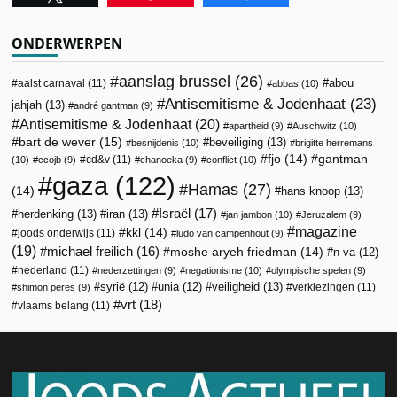
ONDERWERPEN
aanslag brussel
(26)
abou
aalst carnaval
(11)
abbas
(10)
Antisemitisme & Jodenhaat
(23)
jahjah
(13)
andré gantman
(9)
Antisemitisme & Jodenhaat
(20)
apartheid
(9)
Auschwitz
(10)
bart de wever
(15)
beveiliging
(13)
besnijdenis
(10)
brigitte herremans
fjo
(14)
gantman
cd&v
(11)
(10)
ccojb
(9)
chanoeka
(9)
conflict
(10)
gaza
(122)
Hamas
(27)
(14)
hans knoop
(13)
Israël
(17)
herdenking
(13)
iran
(13)
jan jambon
(10)
Jeruzalem
(9)
magazine
kkl
(14)
joods onderwijs
(11)
ludo van campenhout
(9)
(19)
michael freilich
(16)
moshe aryeh friedman
(14)
n-va
(12)
nederland
(11)
nederzettingen
(9)
negationisme
(10)
olympische spelen
(9)
veiligheid
(13)
syrië
(12)
unia
(12)
verkiezingen
(11)
shimon peres
(9)
vrt
(18)
vlaams belang
(11)