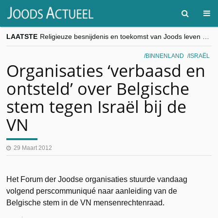
LAATSTE
Religieuze besnijdenis en toekomst van Joods leven centraal tijdens conferentie in Brussel
“Besnijdenisdebat toont hoe moeilijk seculiere Westen minderheden begrijpt”, Jinnih Beels (Vooruit)
CITYTRIP | ROEMENIË – Boekarest: de verrassing van Oost-Europa
BINNENLAND
ISRAËL
“Vandaag zit elke Jood in België op de beklaagdenbank”
Organisaties ‘verbaasd en
goKosher lanceert nieuwe website en samenwerking met Mishpacha voor kosher travel en simchas wereldwijd
ontsteld’ over Belgische
stem tegen Israël bij de
VN
29 Maart 2012
Het Forum der Joodse organisaties stuurde vandaag
volgend perscommuniqué naar aanleiding van de
Belgische stem in de VN mensenrechtenraad.