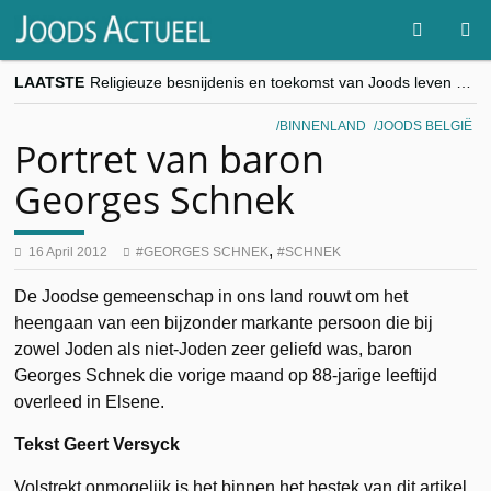
LAATSTE
Religieuze besnijdenis en toekomst van Joods leven centraal tijdens conferentie in Brussel
“Besnijdenisdebat toont hoe moeilijk seculiere Westen minderheden begrijpt”, Jinnih Beels (Vooruit)
CITYTRIP | ROEMENIË – Boekarest: de verrassing van Oost-Europa
BINNENLAND
JOODS BELGIË
“Vandaag zit elke Jood in België op de beklaagdenbank”
Portret van baron
goKosher lanceert nieuwe website en samenwerking met Mishpacha voor kosher travel en simchas wereldwijd
Georges Schnek
,
16 April 2012
GEORGES SCHNEK
SCHNEK
De Joodse gemeenschap in ons land rouwt om het
heengaan van een bijzonder markante persoon die bij
zowel Joden als niet-Joden zeer geliefd was, baron
Georges Schnek die vorige maand op 88-jarige leeftijd
overleed in Elsene.
Tekst Geert Versyck
Volstrekt onmogelijk is het binnen het bestek van dit artikel