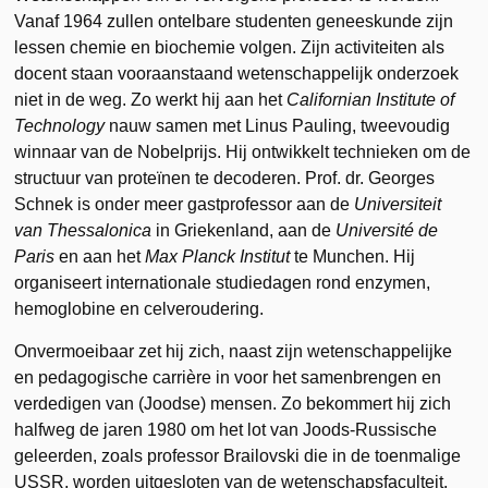
Vanaf 1964 zullen ontelbare studenten geneeskunde zijn
lessen chemie en biochemie volgen. Zijn activiteiten als
docent staan vooraanstaand wetenschappelijk onderzoek
niet in de weg. Zo werkt hij aan het
Californian Institute of
Technology
nauw samen met Linus Pauling, tweevoudig
winnaar van de Nobelprijs. Hij ontwikkelt technieken om de
structuur van proteïnen te decoderen. Prof. dr. Georges
Schnek is onder meer gastprofessor aan de
Universiteit
van Thessalonica
in Griekenland, aan de
Université de
Paris
en aan het
Max Planck Institut
te Munchen. Hij
organiseert internationale studiedagen rond enzymen,
hemoglobine en celveroudering.
Onvermoeibaar zet hij zich, naast zijn wetenschappelijke
en pedagogische carrière in voor het samenbrengen en
verdedigen van (Joodse) mensen. Zo bekommert hij zich
halfweg de jaren 1980 om het lot van Joods-Russische
geleerden, zoals professor Brailovski die in de toenmalige
USSR, worden uitgesloten van de wetenschapsfaculteit.