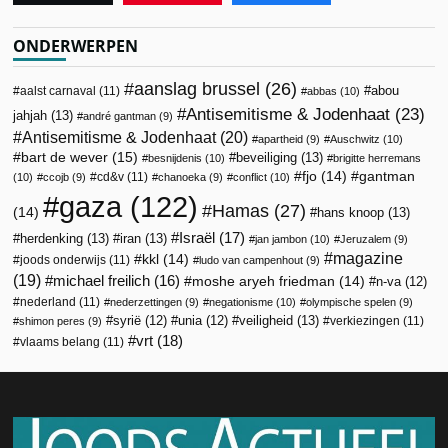
ONDERWERPEN
aanslag brussel
(26)
abou
aalst carnaval
(11)
abbas
(10)
Antisemitisme & Jodenhaat
(23)
jahjah
(13)
andré gantman
(9)
Antisemitisme & Jodenhaat
(20)
apartheid
(9)
Auschwitz
(10)
bart de wever
(15)
beveiliging
(13)
besnijdenis
(10)
brigitte herremans
fjo
(14)
gantman
cd&v
(11)
(10)
ccojb
(9)
chanoeka
(9)
conflict
(10)
gaza
(122)
Hamas
(27)
(14)
hans knoop
(13)
Israël
(17)
herdenking
(13)
iran
(13)
jan jambon
(10)
Jeruzalem
(9)
magazine
kkl
(14)
joods onderwijs
(11)
ludo van campenhout
(9)
(19)
michael freilich
(16)
moshe aryeh friedman
(14)
n-va
(12)
nederland
(11)
nederzettingen
(9)
negationisme
(10)
olympische spelen
(9)
veiligheid
(13)
syrië
(12)
unia
(12)
verkiezingen
(11)
shimon peres
(9)
vrt
(18)
vlaams belang
(11)