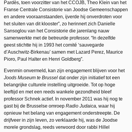
Pardès, toen voorzitter van het CCOJB, Theo Klein van het
Franse Centrale Consistorie van Joodse Gemeenschappen
en andere vooraanstaanden, ijverde hij onverdroten voor
het sluiten van dit klooster”, zo herinnert zich Danielle
Sansoglou van het Consistorie die jarenlang nauw
samenwerkte met de betreurde professor. “In dezelfde
geest stichtte hij in 1993 het comité ‘sauvegarde
d’Auschwitz-Birkenau’ samen met Lazard Perez, Maurice
Pioro, Paul Halter en Henri Goldberg”.
Evenmin onvermeld, kan zijn engagement blijven voor het
Joods Museum te Brussel
dat onder zijn initiatief tot een
belangrijke culturele instelling uitgroeide. Tot op hoge
leeftijd en met een reeds wankele gezondheid bleef
professor Schnek actief. In november 2011 was hij nog te
gast bij de Brusselse omroep
Radio Judaica,
waar hij
opnieuw het belang van engagement onderstreepte. De
drijfveer in zijn leven, zo verklaarde hij, was de Joodse
morele grondslag, reeds verwoord door rabbi Hillel