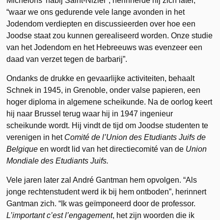
Michelons’ nabij Saint-Nizier”, herinnerde hij zich later,
“waar we ons gedurende vele lange avonden in het
Jodendom verdiepten en discussieerden over hoe een
Joodse staat zou kunnen gerealiseerd worden. Onze studie
van het Jodendom en het Hebreeuws was evenzeer een
daad van verzet tegen de barbarij”.
Ondanks de drukke en gevaarlijke activiteiten, behaalt
Schnek in 1945, in Grenoble, onder valse papieren, een
hoger diploma in algemene scheikunde. Na de oorlog keert
hij naar Brussel terug waar hij in 1947 ingenieur
scheikunde wordt. Hij vindt de tijd om Joodse studenten te
verenigen in het
Comité de l’Union des Etudiants Juifs de
Belgique
en wordt lid van het directiecomité van de
Union
Mondiale des Etudiants Juifs.
Vele jaren later zal André Gantman hem opvolgen. “Als
jonge rechtenstudent werd ik bij hem ontboden”, herinnert
Gantman zich. “Ik was geïmponeerd door de professor.
L’important c’est l’engagement
, het zijn woorden die ik