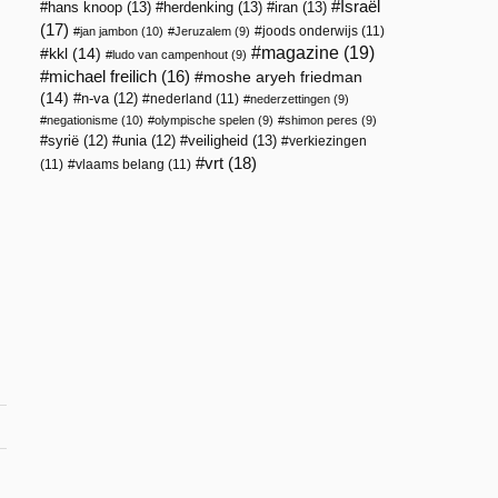
Israël
hans knoop
(13)
herdenking
(13)
iran
(13)
(17)
joods onderwijs
(11)
jan jambon
(10)
Jeruzalem
(9)
magazine
(19)
kkl
(14)
ludo van campenhout
(9)
michael freilich
(16)
moshe aryeh friedman
(14)
n-va
(12)
nederland
(11)
nederzettingen
(9)
negationisme
(10)
olympische spelen
(9)
shimon peres
(9)
veiligheid
(13)
syrië
(12)
unia
(12)
verkiezingen
vrt
(18)
(11)
vlaams belang
(11)