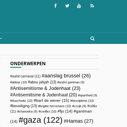
ONDERWERPEN
aanslag brussel
(26)
aalst carnaval
(11)
abou jahjah
(13)
abbas
(10)
andré gantman
(9)
Antisemitisme & Jodenhaat
(23)
Antisemitisme & Jodenhaat
(20)
apartheid
(9)
bart de wever
(15)
Auschwitz
(10)
besnijdenis
(10)
beveiliging
(13)
cd&v
brigitte herremans
(10)
ccojb
(9)
fjo
(14)
gantman
(11)
chanoeka
(9)
conflict
(10)
gaza
(122)
Hamas
(27)
(14)