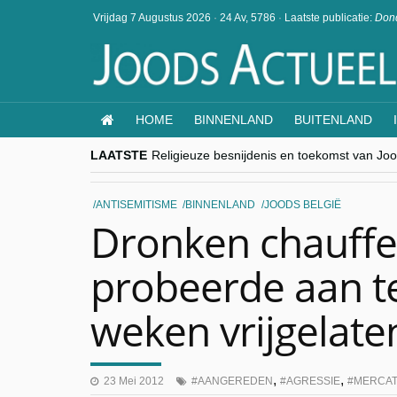
Vrijdag 7 Augustus 2026
·
24 Av, 5786
·
Laatste publicatie:
Dond
HOME
BINNENLAND
BUITENLAND
LAATSTE
Religieuze besnijdenis en toekomst van Jood
“Besnijdenisdebat toont hoe moeilijk seculi
CITYTRIP | ROEMENIË – Boekarest: de ver
“Vandaag zit elke Jood in België op de bek
ANTISEMITISME
BINNENLAND
JOODS BELGIË
goKosher lanceert nieuwe website en same
Dronken chauffe
probeerde aan te
weken vrijgelate
,
,
23 Mei 2012
AANGEREDEN
AGRESSIE
MERCAT