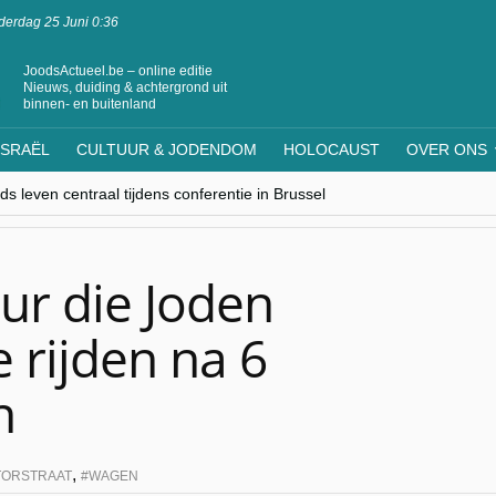
erdag 25 Juni 0:36
JoodsActueel.be – online editie
Nieuws, duiding & achtergrond uit
binnen- en buitenland
ISRAËL
CULTUUR & JODENDOM
HOLOCAUST
OVER ONS
s leven centraal tijdens conferentie in Brussel
ere Westen minderheden begrijpt”, Jinnih Beels (Vooruit)
rassing van Oost-Europa
laagdenbank”
nwerking met Mishpacha voor kosher travel en simchas wereldwijd
ur die Joden
 rijden na 6
n
,
ORSTRAAT
WAGEN