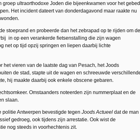
n groep ultraorthodoxe Joden die bijeenkwamen voor het gebed
rpen. Het incident dateert van donderdagavond maar raakte nu
gewonden.
de stoeprand en probeerde dan het zebrapad op te rijden om d
ij in op een verankerde fietsenstalling die zijn wagen
et op tijd opzij springen en liepen daarbij lichte
het vieren van de laatste dag van Pesach, het Joods
buiten de stad, stapte uit de wagen en schreeuwde verschillend
e, hij maakte daarbij ook enkele obscene gebaren.
rechtsomkeer. Omstaanders noteerden zijn nummerplaat en de
en slaan.
 politie Antwerpen bevestigde tegen
Joods Actueel
dat de man
sief gedroeg, ook tijdens zijn arrestatie. Ook wist de
ie nog steeds in voorhechtenis zit.