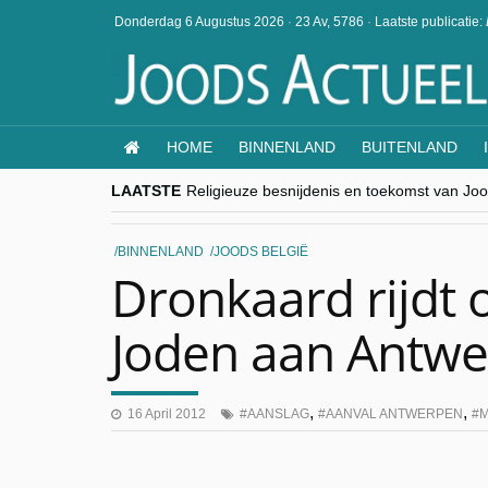
Donderdag 6 Augustus 2026
·
23 Av, 5786
·
Laatste publicatie:
HOME
BINNENLAND
BUITENLAND
LAATSTE
Religieuze besnijdenis en toekomst van Jood
“Besnijdenisdebat toont hoe moeilijk seculi
CITYTRIP | ROEMENIË – Boekarest: de ver
“Vandaag zit elke Jood in België op de bek
BINNENLAND
JOODS BELGIË
goKosher lanceert nieuwe website en same
Dronkaard rijdt o
Joden aan Antwe
,
,
16 April 2012
AANSLAG
AANVAL ANTWERPEN