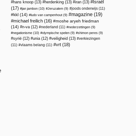
Israël
hans knoop
(13)
herdenking
(13)
iran
(13)
(17)
joods onderwijs
(11)
jan jambon
(10)
Jeruzalem
(9)
magazine
(19)
kkl
(14)
ludo van campenhout
(9)
michael freilich
(16)
moshe aryeh friedman
(14)
n-va
(12)
nederland
(11)
nederzettingen
(9)
e
negationisme
(10)
olympische spelen
(9)
shimon peres
(9)
veiligheid
(13)
syrië
(12)
unia
(12)
verkiezingen
vrt
(18)
(11)
vlaams belang
(11)
e