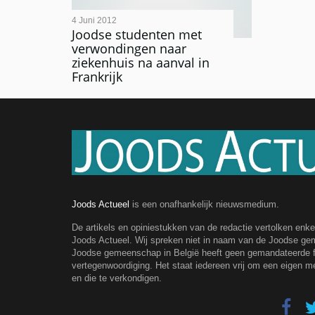
4 Juni 2012
Joodse studenten met
verwondingen naar
ziekenhuis na aanval in
Frankrijk
Joods Actueel
is een onafhankelijk nieuwsmedium.
De artikels en opiniestukken van de redactie vertolken enk
Joods Actueel. Wij spreken niet in naam van de Joodse g
Joodse gemeenschap in België heeft geen gemandateerde fe
vertegenwoordiging. Het staat iedereen vrij om een eigen m
en die te verkondigen.