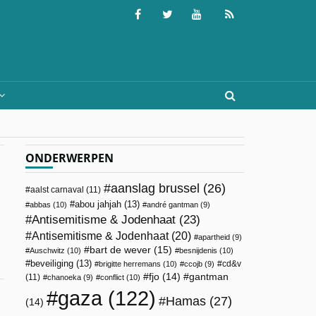
ONDERWERPEN
aanslag brussel
(26)
aalst carnaval
(11)
abou jahjah
(13)
abbas
(10)
andré gantman
(9)
Antisemitisme & Jodenhaat
(23)
Antisemitisme & Jodenhaat
(20)
apartheid
(9)
bart de wever
(15)
Auschwitz
(10)
besnijdenis
(10)
beveiliging
(13)
cd&v
brigitte herremans
(10)
ccojb
(9)
fjo
(14)
gantman
(11)
chanoeka
(9)
conflict
(10)
gaza
(122)
Hamas
(27)
(14)