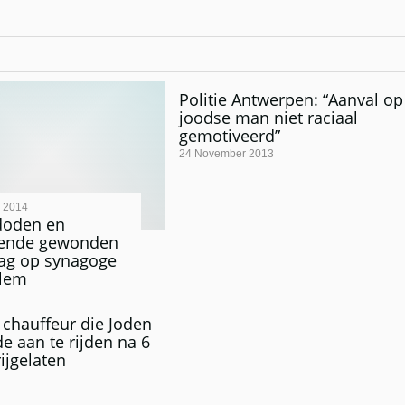
Politie Antwerpen: “Aanval op
joodse man niet raciaal
gemotiveerd”
24 November 2013
 2014
doden en
llende gewonden
lag op synagoge
alem
chauffeur die Joden
e aan te rijden na 6
ijgelaten