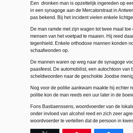
Een dronken man is opzettelijk ingereden op ee
in een synagoge aan de Mercatorstraat in Antwe
pas bekend
. Bij het incident vielen enkele licht
De man ramde met zijn wagen tot twee maal toe 
mensen van het voetpad te maaien. Hij reed daarb
tegenhield. Enkele orthodoxe mannen konden nog n
schaafwonden op.
De mannen waren op weg naar de synagoge voor 
paasfeest. De automobilist, een autochtoon van 
scheldwoorden naar de geschokte Joodse menigt
Nog voor de politie aankwam maakte hij echter 
politie kon de man reeds een uur later in de boei
Fons Bastiaenssens, woordvoerder van de lokale
onder invloed van alcohol reed en zich zeer agres
woordvoerder te vertellen dat de persoon in kwest