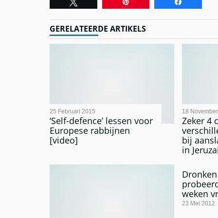
Tweet
Pin
Share
GERELATEERDE ARTIKELS
25 Februari 2015
18 November
‘Self-defence’ lessen voor
Zeker 4 
Europese rabbijnen
verschi
[video]
bij aans
in Jeruz
Dronken 
probeerd
weken vr
23 Mei 2012