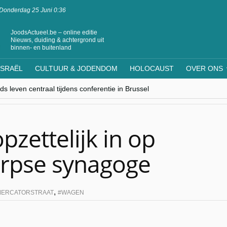
Donderdag 25 Juni 0:36
JoodsActueel.be – online editie
Nieuws, duiding & achtergrond uit
binnen- en buitenland
ISRAËL
CULTUUR & JODENDOM
HOLOCAUST
OVER ONS
s leven centraal tijdens conferentie in Brussel
ere Westen minderheden begrijpt”, Jinnih Beels (Vooruit)
rassing van Oost-Europa
laagdenbank”
nwerking met Mishpacha voor kosher travel en simchas wereldwijd
pzettelijk in op
rpse synagoge
,
MERCATORSTRAAT
WAGEN