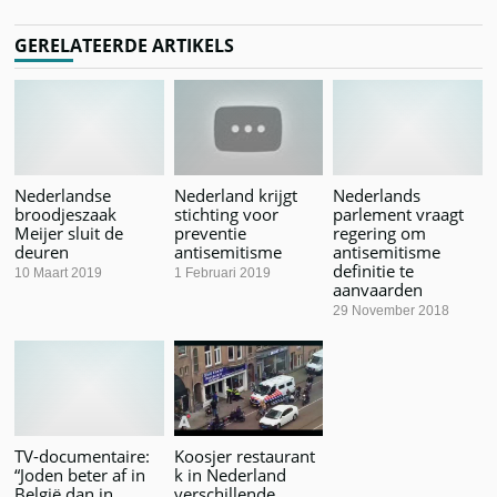
GERELATEERDE ARTIKELS
Nederlandse
Nederland krijgt
Nederlands
broodjeszaak
stichting voor
parlement vraagt
Meijer sluit de
preventie
regering om
deuren
antisemitisme
antisemitisme
definitie te
10 Maart 2019
1 Februari 2019
aanvaarden
29 November 2018
TV-documentaire:
Koosjer restaurant
“Joden beter af in
k in Nederland
België dan in
verschillende