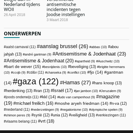
Nederland tijdens
antisemitische
WOII
incidenten tegen
Joodse instellingen
26 April 2018
3 Maart 2018
ONDERWERPEN
aanslag brussel
(26)
abou
aalst carnaval
(11)
abbas
(10)
Antisemitisme & Jodenhaat
(23)
jahjah
(13)
andré gantman
(9)
Antisemitisme & Jodenhaat
(20)
apartheid
(9)
Auschwitz
(10)
bart de wever
(15)
beveiliging
(13)
besnijdenis
(10)
brigitte herremans
fjo
(14)
gantman
cd&v
(11)
(10)
ccojb
(9)
chanoeka
(9)
conflict
(10)
gaza
(122)
Hamas
(27)
(14)
hans knoop
(13)
Israël
(17)
herdenking
(13)
iran
(13)
jan jambon
(10)
Jeruzalem
(9)
magazine
kkl
(14)
joods onderwijs
(11)
ludo van campenhout
(9)
(19)
michael freilich
(16)
moshe aryeh friedman
(14)
n-va
(12)
nederland
(11)
nederzettingen
(9)
negationisme
(10)
olympische spelen
(9)
veiligheid
(13)
syrië
(12)
unia
(12)
verkiezingen
(11)
shimon peres
(9)
vrt
(18)
vlaams belang
(11)