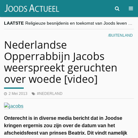
LAATSTE
Religieuze besnijdenis en toekomst van Joods leven centraal tijdens conferentie in Brussel
“Besnijdenisdebat toont hoe moeilijk seculiere Westen minderheden begrijpt”, Jinnih Beels (Vooruit)
CITYTRIP | ROEMENIË – Boekarest: de verrassing van Oost-Europa
BUITENLAND
“Vandaag zit elke Jood in België op de beklaagdenbank”
Nederlandse
goKosher lanceert nieuwe website en samenwerking met Mishpacha voor kosher travel en simchas wereldwijd
Opperrabbijn Jacobs
weerspreekt geruchten
over woede [video]
2 Mei 2013
NEDERLAND
Onterecht is in diverse media bericht dat in Joodse
kringen ergernis zou zijn over de datum van het
afscheidsfeest van prinses Beatrix. Dit vindt namelijk