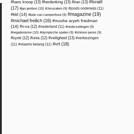
Israël
hans knoop
(13)
herdenking
(13)
iran
(13)
(17)
joods onderwijs
(11)
jan jambon
(10)
Jeruzalem
(9)
magazine
(19)
kkl
(14)
ludo van campenhout
(9)
michael freilich
(16)
moshe aryeh friedman
(14)
n-va
(12)
nederland
(11)
nederzettingen
(9)
negationisme
(10)
olympische spelen
(9)
shimon peres
(9)
veiligheid
(13)
syrië
(12)
unia
(12)
verkiezingen
vrt
(18)
(11)
vlaams belang
(11)