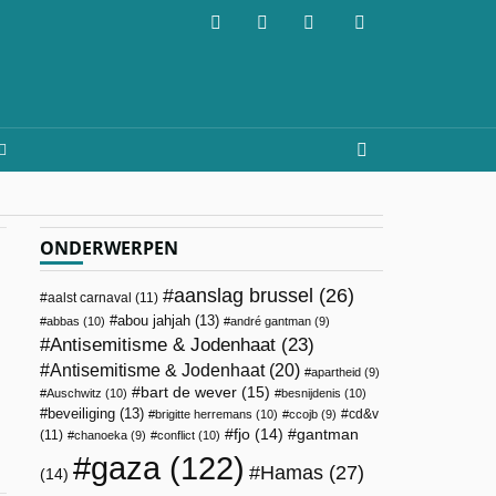
ONDERWERPEN
aanslag brussel
(26)
aalst carnaval
(11)
abou jahjah
(13)
abbas
(10)
andré gantman
(9)
Antisemitisme & Jodenhaat
(23)
Antisemitisme & Jodenhaat
(20)
apartheid
(9)
bart de wever
(15)
Auschwitz
(10)
besnijdenis
(10)
beveiliging
(13)
cd&v
brigitte herremans
(10)
ccojb
(9)
fjo
(14)
gantman
(11)
chanoeka
(9)
conflict
(10)
gaza
(122)
Hamas
(27)
(14)