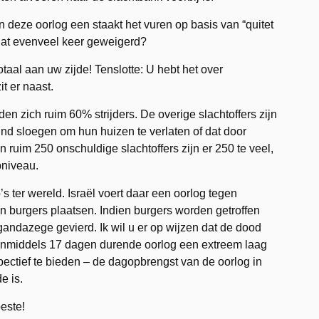
 in deze oorlog een staakt het vuren op basis van “quitet
 dat evenveel keer geweigerd?
otaal aan uw zijde! Tenslotte: U hebt het over
it er naast.
en zich ruim 60% strijders. De overige slachtoffers zijn
ind sloegen om hun huizen te verlaten of dat door
ruim 250 onschuldige slachtoffers zijn er 250 te veel,
pniveau.
’s ter wereld. Israël voert daar een oorlog tegen
en burgers plaatsen. Indien burgers worden getroffen
andazege gevierd. Ik wil u er op wijzen dat de dood
 inmiddels 17 dagen durende oorlog een extreem laag
pectief te bieden – de dagopbrengst van de oorlog in
e is.
beste!