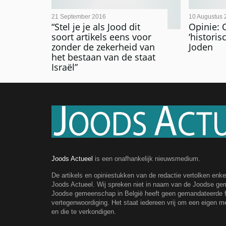
21 September 2016
10 Augustus 
“Stel je je als Jood dit
Opinie: 
soort artikels eens voor
‘historis
zonder de zekerheid van
Joden
het bestaan van de staat
Israël”
Joods Actueel
is een onafhankelijk nieuwsmedium.
De artikels en opiniestukken van de redactie vertolken enk
Joods Actueel. Wij spreken niet in naam van de Joodse g
Joodse gemeenschap in België heeft geen gemandateerde fe
vertegenwoordiging. Het staat iedereen vrij om een eigen m
en die te verkondigen.