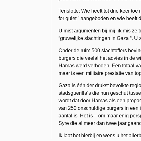
Tenslotte: Wie heeft tot drie keer toe
for quiet ” aangeboden en wie heeft
U mist argumenten bij mij, ik mis ze t
“gruwelijke slachtingen in Gaza “. U z
Onder de ruim 500 slachtoffers bevind
burgers die veelal het advies in de w
Hamas werd verboden. Een totaal van 
maar is een militaire prestatie van to
Gaza is één der drukst bevolkte regio
stadsguerilla’s die hun geschut tuss
wordt dat door Hamas als een propag
van 250 onschuldige burgers in een
aantal is. Het is – om maar enig pers
Syrë die al meer dan twee jaar gaand
Ik laat het hierbij en wens u het aller