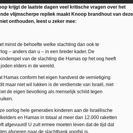
p krijgt de laatste dagen veel kritische vragen over het
lgende vlijmscherpe repliek maakt Knoop brandhout van deze
r niet onthouden, leest u zeker mee:
het minst de behoefte welke slachting dan ook te
log – anders dan u – in een breder kader. De
ts kinderspel van de slachting die Hamas op het oog heeft
r joden elders in de wereld.
 dat Hamas conform het eigen handvest de vernietiging
it maar niet wil lukken is de verdienste van Israël, niet
et de eigen bevolking als menselijk schild tegen
ruiken.
eze oorlog hele generaties kinderen aan de Israëlische
lkelders en Hamas in totaal al meer dan 12.000 raketten
ft afgevuurd! U zult ermee moeten leven dat de tijd dat
ten afvoeren naar de slachtbank voorbij is.