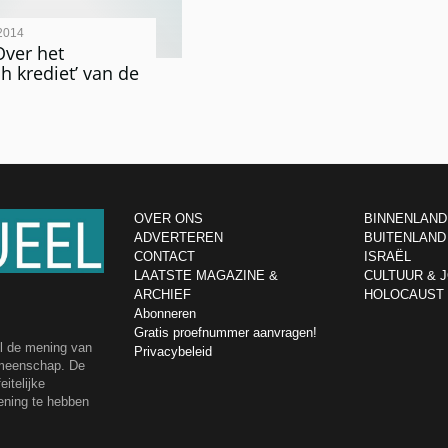
2014
Over het
ch krediet’ van de
OVER ONS
BINNENLAND
ADVERTEREN
BUITENLAND
CONTACT
ISRAËL
LAATSTE MAGAZINE &
CULTUUR & 
ARCHIEF
HOLOCAUST
Abonneren
Gratis proefnummer aanvragen!
el de mening van
Privacybeleid
emeenschap. De
itelijke
ening te hebben