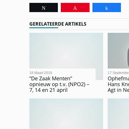
Tweet
Pin
Share
GERELATEERDE ARTIKELS
18 Maart 2018
17 Septembe
“De Zaak Menten”
Ophefma
opnieuw op t.v. (NPO2) –
Hans Kn
7, 14 en 21 april
Agt in N