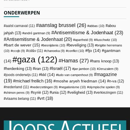
ONDERWERPEN
aanslag brussel
(26)
abou
aalst carnaval
(11)
abbas
(10)
Antisemitisme & Jodenhaat
(23)
jahjah
(13)
andré gantman
(9)
Antisemitisme & Jodenhaat
(20)
apartheid
(9)
Auschwitz
(10)
bart de wever
(15)
beveiliging
(13)
besnijdenis
(10)
brigitte herremans
fjo
(14)
gantman
cd&v
(11)
(10)
ccojb
(9)
chanoeka
(9)
conflict
(10)
gaza
(122)
Hamas
(27)
(14)
hans knoop
(13)
Israël
(17)
herdenking
(13)
iran
(13)
jan jambon
(10)
Jeruzalem
(9)
magazine
kkl
(14)
joods onderwijs
(11)
ludo van campenhout
(9)
(19)
michael freilich
(16)
moshe aryeh friedman
(14)
n-va
(12)
nederland
(11)
nederzettingen
(9)
negationisme
(10)
olympische spelen
(9)
veiligheid
(13)
syrië
(12)
unia
(12)
verkiezingen
(11)
shimon peres
(9)
vrt
(18)
vlaams belang
(11)