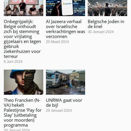
Onbegrijpelijk:
Al Jazeera verhaal
Belgische Joden in
België onthoudt
over Israëlische
de knel
zich bij stemming
verkrachtingen was
30 Januari 2024
voor vrijlating
verzonnen
gijzelaars en tegen
25 Maart 2024
gebruik
ziekenhuizen voor
terreur
6 Juni 2024
Theo Francken (N-
UNRWA gaat voor
VA) hekelt
de bijl
Palestijnse ‘Pay for
29 Januari 2024
Slay’ (uitbetaling
voor moorden)
programma
30 Januari 2024