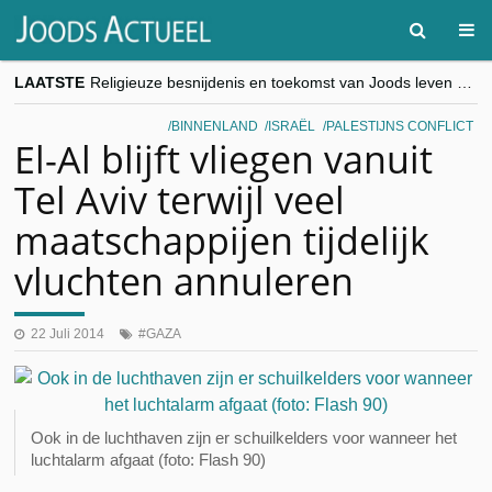
LAATSTE
Religieuze besnijdenis en toekomst van Joods leven centraal tijdens conferentie in Brussel
“Besnijdenisdebat toont hoe moeilijk seculiere Westen minderheden begrijpt”, Jinnih Beels (Vooruit)
CITYTRIP | ROEMENIË – Boekarest: de verrassing van Oost-Europa
BINNENLAND
ISRAËL
PALESTIJNS CONFLICT
“Vandaag zit elke Jood in België op de beklaagdenbank”
El-Al blijft vliegen vanuit
goKosher lanceert nieuwe website en samenwerking met Mishpacha voor kosher travel en simchas wereldwijd
Tel Aviv terwijl veel
maatschappijen tijdelijk
vluchten annuleren
22 Juli 2014
GAZA
Ook in de luchthaven zijn er schuilkelders voor wanneer het
luchtalarm afgaat (foto: Flash 90)