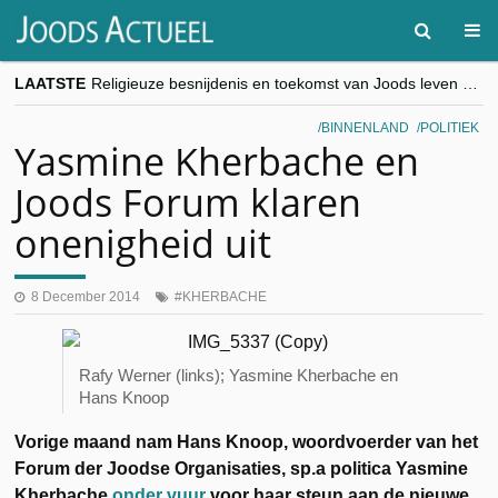
LAATSTE
Religieuze besnijdenis en toekomst van Joods leven centraal tijdens conferentie in Brussel
“Besnijdenisdebat toont hoe moeilijk seculiere Westen minderheden begrijpt”, Jinnih Beels (Vooruit)
CITYTRIP | ROEMENIË – Boekarest: de verrassing van Oost-Europa
BINNENLAND
POLITIEK
“Vandaag zit elke Jood in België op de beklaagdenbank”
Yasmine Kherbache en
goKosher lanceert nieuwe website en samenwerking met Mishpacha voor kosher travel en simchas wereldwijd
Joods Forum klaren
onenigheid uit
8 December 2014
KHERBACHE
Rafy Werner (links); Yasmine Kherbache en
Hans Knoop
Vorige maand nam Hans Knoop, woordvoerder van het
Forum der Joodse Organisaties, sp.a politica Yasmine
Kherbache
onder vuur
voor haar steun aan de nieuwe