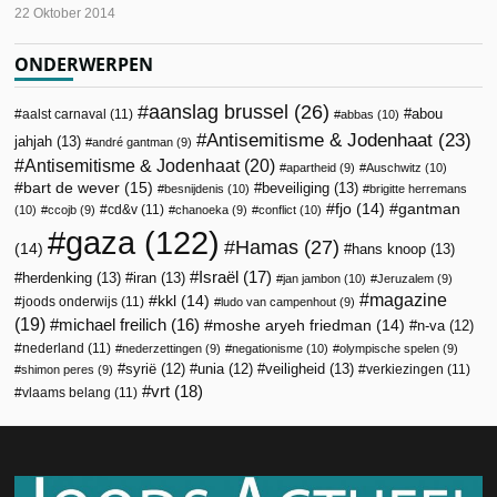
22 Oktober 2014
ONDERWERPEN
aanslag brussel
(26)
abou
aalst carnaval
(11)
abbas
(10)
Antisemitisme & Jodenhaat
(23)
jahjah
(13)
andré gantman
(9)
Antisemitisme & Jodenhaat
(20)
apartheid
(9)
Auschwitz
(10)
bart de wever
(15)
beveiliging
(13)
besnijdenis
(10)
brigitte herremans
fjo
(14)
gantman
cd&v
(11)
(10)
ccojb
(9)
chanoeka
(9)
conflict
(10)
gaza
(122)
Hamas
(27)
(14)
hans knoop
(13)
Israël
(17)
herdenking
(13)
iran
(13)
jan jambon
(10)
Jeruzalem
(9)
magazine
kkl
(14)
joods onderwijs
(11)
ludo van campenhout
(9)
(19)
michael freilich
(16)
moshe aryeh friedman
(14)
n-va
(12)
nederland
(11)
nederzettingen
(9)
negationisme
(10)
olympische spelen
(9)
veiligheid
(13)
syrië
(12)
unia
(12)
verkiezingen
(11)
shimon peres
(9)
vrt
(18)
vlaams belang
(11)