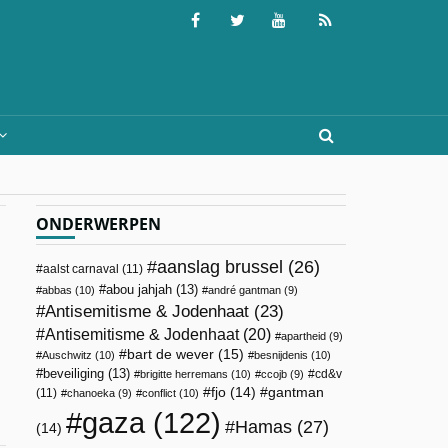
ONDERWERPEN
aanslag brussel
(26)
aalst carnaval
(11)
abou jahjah
(13)
abbas
(10)
andré gantman
(9)
Antisemitisme & Jodenhaat
(23)
Antisemitisme & Jodenhaat
(20)
apartheid
(9)
bart de wever
(15)
Auschwitz
(10)
besnijdenis
(10)
beveiliging
(13)
cd&v
brigitte herremans
(10)
ccojb
(9)
fjo
(14)
gantman
(11)
chanoeka
(9)
conflict
(10)
gaza
(122)
Hamas
(27)
(14)