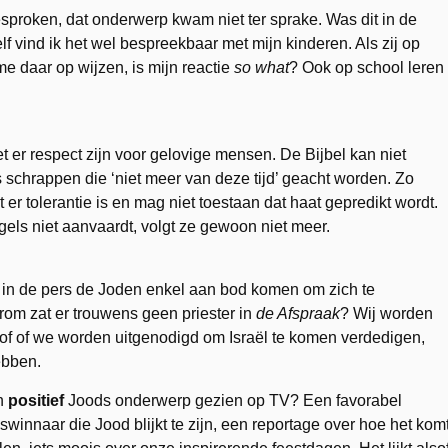
gesproken, dat onderwerp kwam niet ter sprake. Was dit in de
f vind ik het wel bespreekbaar met mijn kinderen. Als zij op
e daar op wijzen, is mijn reactie
so what
? Ook op school leren
t er respect zijn voor gelovige mensen. De Bijbel kan niet
chrappen die ‘niet meer van deze tijd’ geacht worden. Zo
 er tolerantie is en mag niet toestaan dat haat gepredikt wordt.
gels niet aanvaardt, volgt ze gewoon niet meer.
 in de pers de Joden enkel aan bod komen om zich te
om zat er trouwens geen priester in
de Afspraak
? Wij worden
f of we worden uitgenodigd om Israël te komen verdedigen,
ebben.
en
positief
Joods onderwerp gezien op TV? Een favorabel
winnaar die Jood blijkt te zijn, een reportage over hoe het kom