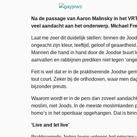
Na de passage van Aaron Malinsky in het V
veel aandacht aan het onderwerp. Michael Fre
Laat me zeer dit duidelijk stellen: binnen de J
ongeacht zijn kleur, leeftijd, geloof of geaardhei
Mannen die hand in hand door de Joodse buurt lo
aanvallen en rabbijnen prediken niet tegen ‘onge
Feit is wel dat er in de praktiserende Joodse g
tout court. Zeker bij de orthodoxen, waar men da
bijzonder preuts.
Waarom wordt er in de pers dan zoveel aandach
moslim, niet Joods. In de meeste moslimlanden pr
homo’s in het openbaar opgehangen. Dat is binn
‘Live and let live’
Praktiserende Joden leven volgens het principe