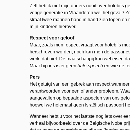
Zelf heb ik met mijn ouders nooit over holebi’s 
vorige generatie in Vlaanderen wel het geval? Zel
straat twee mannen hand in hand zien lopen en m
mijn kinderen hierover.
Respect voor geloof
Maar, zoals men respect vraagt voor holebi’s moe
herschreven worden, noch kan men de passages s
werkt dat niet. De maatschappij kan wel eisen dat
Maar bij ons is er geen
hate-speech
en wie de re
Pers
Het getuigt van een gebrek aan respect wanneer
verantwoorden voor een of ander probleem. Waar
aangevallen op bepaalde aspecten van ons geloo
hoewel we helemaal geen Israëlisch paspoort h
Wanneer hebt u voor het laatste nog iets over e
verhaal bijvoorbeeld over de Belgische Nobelprijs