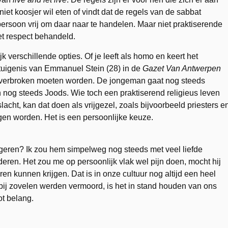
iet koosjer wil eten of vindt dat de regels van de sabbat
e persoon vrij om daar naar te handelen. Maar niet praktiserende
t respect behandeld.
 verschillende opties. Of je leeft als homo en keert het
getuigenis van Emmanuel Stein (28) in de
Gazet Van Antwerpen
of verbroken moeten worden. De jongeman gaat nog steeds
ch nog steeds Joods. Wie toch een praktiserend religieus leven
acht, kan dat doen als vrijgezel, zoals bijvoorbeeld priesters e
gen worden. Het is een persoonlijke keuze.
ageren? Ik zou hem simpelweg nog steeds met veel liefde
eren. Het zou me op persoonlijk vlak wel pijn doen, mocht hij
en kunnen krijgen. Dat is in onze cultuur nog altijd een heel
bij zovelen werden vermoord, is het in stand houden van ons
t belang.