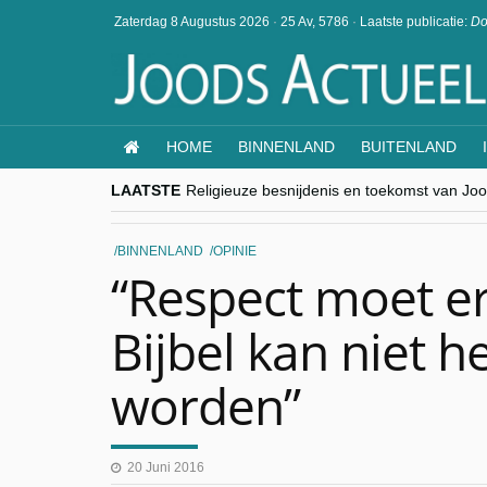
Zaterdag 8 Augustus 2026
·
25 Av, 5786
·
Laatste publicatie:
Do
HOME
BINNENLAND
BUITENLAND
LAATSTE
Religieuze besnijdenis en toekomst van Jood
“Besnijdenisdebat toont hoe moeilijk seculi
CITYTRIP | ROEMENIË – Boekarest: de ver
“Vandaag zit elke Jood in België op de bek
BINNENLAND
OPINIE
goKosher lanceert nieuwe website en same
“Respect moet er
Bijbel kan niet 
worden”
20 Juni 2016