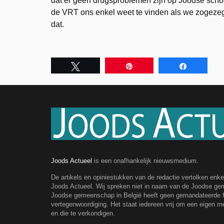
dat er geen drugsproblemen zijn op Joodse schole
de VRT ons enkel weet te vinden als we zogezegd
dat.
Tweet
Pin
Share
Joods Actueel
is een onafhankelijk nieuwsmedium.
De artikels en opiniestukken van de redactie vertolken enk
Joods Actueel. Wij spreken niet in naam van de Joodse g
Joodse gemeenschap in België heeft geen gemandateerde fe
vertegenwoordiging. Het staat iedereen vrij om een eigen m
en die te verkondigen.