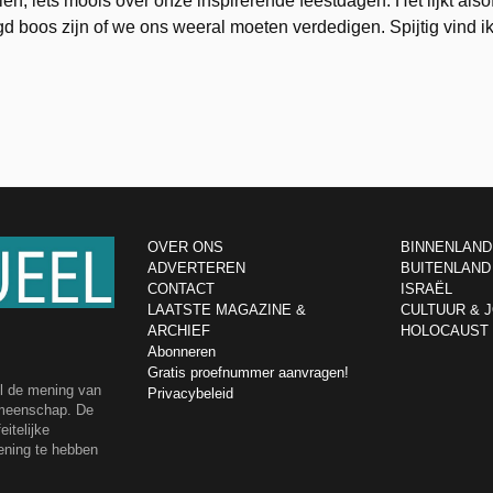
n, iets moois over onze inspirerende feestdagen. Het lijkt also
 boos zijn of we ons weeral moeten verdedigen. Spijtig vind i
OVER ONS
BINNENLAND
ADVERTEREN
BUITENLAND
CONTACT
ISRAËL
LAATSTE MAGAZINE &
CULTUUR & 
ARCHIEF
HOLOCAUST
Abonneren
Gratis proefnummer aanvragen!
el de mening van
Privacybeleid
emeenschap. De
itelijke
ening te hebben