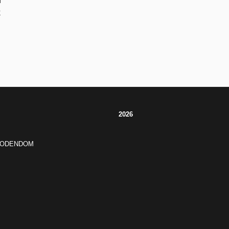
f
k
2026
JODENDOM