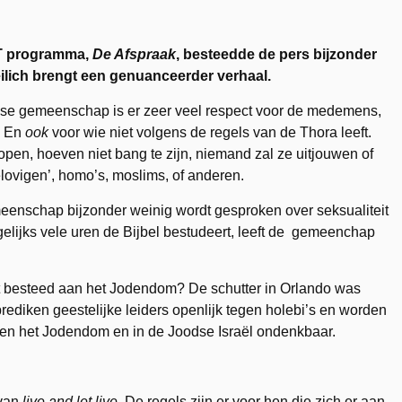
RT programma,
De Afspraak
, besteedde de pers bijzonder
ilich brengt een genuanceerder verhaal.
oodse gemeenschap is er zeer veel respect voor de medemens,
d. En
ook
voor wie niet volgens de regels van de Thora leeft.
pen, hoeven niet bang te zijn, niemand zal ze uitjouwen of
lovigen’, homo’s, moslims, of anderen.
emeenschap bijzonder weinig wordt gesproken over seksualiteit
gelijks vele uren de Bijbel bestudeert, leeft de gemeenchap
t besteed aan het Jodendom? De schutter in Orlando was
ediken geestelijke leiders openlijk tegen holebi’s en worden
en het Jodendom en in de Joodse Israël ondenkbaar.
 van
live and let live
. De regels zijn er voor hen die zich er aan