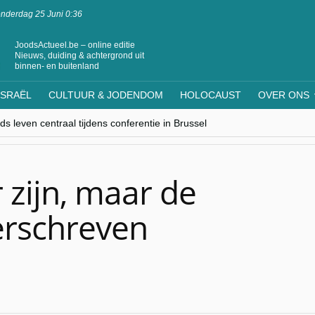
nderdag 25 Juni 0:36
JoodsActueel.be – online editie
Nieuws, duiding & achtergrond uit
binnen- en buitenland
ISRAËL
CULTUUR & JODENDOM
HOLOCAUST
OVER ONS
s leven centraal tijdens conferentie in Brussel
ere Westen minderheden begrijpt”, Jinnih Beels (Vooruit)
rassing van Oost-Europa
laagdenbank”
nwerking met Mishpacha voor kosher travel en simchas wereldwijd
 zijn, maar de
herschreven