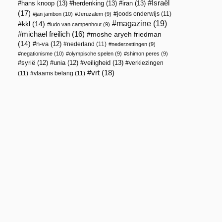
Israël
hans knoop
(13)
herdenking
(13)
iran
(13)
(17)
joods onderwijs
(11)
jan jambon
(10)
Jeruzalem
(9)
magazine
(19)
kkl
(14)
ludo van campenhout
(9)
michael freilich
(16)
moshe aryeh friedman
(14)
n-va
(12)
nederland
(11)
nederzettingen
(9)
negationisme
(10)
olympische spelen
(9)
shimon peres
(9)
veiligheid
(13)
syrië
(12)
unia
(12)
verkiezingen
vrt
(18)
(11)
vlaams belang
(11)