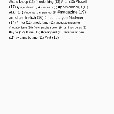
Israël
hans knoop
(13)
herdenking
(13)
iran
(13)
(17)
joods onderwijs
(11)
jan jambon
(10)
Jeruzalem
(9)
magazine
(19)
kkl
(14)
ludo van campenhout
(9)
michael freilich
(16)
moshe aryeh friedman
(14)
n-va
(12)
nederland
(11)
nederzettingen
(9)
negationisme
(10)
olympische spelen
(9)
shimon peres
(9)
veiligheid
(13)
syrië
(12)
unia
(12)
verkiezingen
vrt
(18)
(11)
vlaams belang
(11)
e