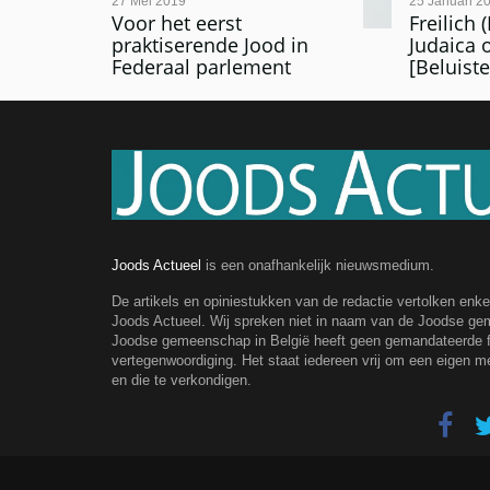
27 Mei 2019
25 Januari 2
Voor het eerst
Freilich
praktiserende Jood in
Judaica 
Federaal parlement
[Beluiste
Joods Actueel
is een onafhankelijk nieuwsmedium.
De artikels en opiniestukken van de redactie vertolken enk
Joods Actueel. Wij spreken niet in naam van de Joodse g
Joodse gemeenschap in België heeft geen gemandateerde fe
vertegenwoordiging. Het staat iedereen vrij om een eigen m
en die te verkondigen.