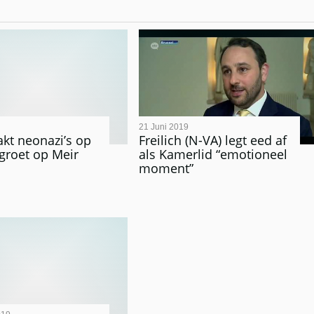
21 Juni 2019
akt neonazi’s op
Freilich (N-VA) legt eed af
rgroet op Meir
als Kamerlid “emotioneel
moment”