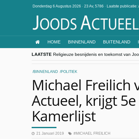
Donderdag 6 Augustus 2026
·
23 Av, 5786
·
Laatste publicatie:
HOME
BINNENLAND
BUITENLAND
LAATSTE
Religieuze besnijdenis en toekomst van Jood
“Besnijdenisdebat toont hoe moeilijk seculi
CITYTRIP | ROEMENIË – Boekarest: de ver
“Vandaag zit elke Jood in België op de bek
BINNENLAND
POLITIEK
goKosher lanceert nieuwe website en same
Michael Freilich 
Actueel, krijgt 5
Kamerlijst
21 Januari 2019
MICHAEL FREILICH