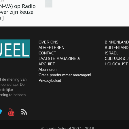
019
 (N-VA) op Radio
over zijn keuze
r]
OVER ONS
BINNENLAND
ADVERTEREN
BUITENLAND
CONTACT
ISRAËL
LAATSTE MAGAZINE &
CULTUUR & 
ARCHIEF
HOLOCAUST
Abonneren
Gratis proefnummer aanvragen!
el de mening van
Privacybeleid
emeenschap. De
itelijke
ening te hebben
© Joods Actueel 2007 - 2018