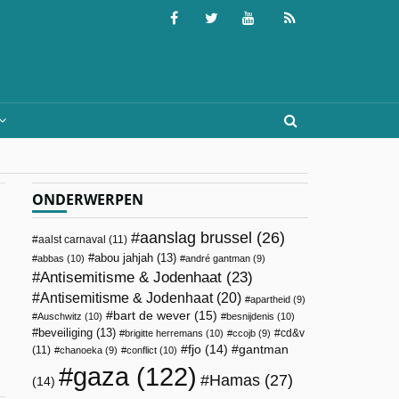
ONDERWERPEN
aanslag brussel
(26)
aalst carnaval
(11)
abou jahjah
(13)
abbas
(10)
andré gantman
(9)
Antisemitisme & Jodenhaat
(23)
Antisemitisme & Jodenhaat
(20)
apartheid
(9)
bart de wever
(15)
Auschwitz
(10)
besnijdenis
(10)
beveiliging
(13)
cd&v
brigitte herremans
(10)
ccojb
(9)
fjo
(14)
gantman
(11)
chanoeka
(9)
conflict
(10)
gaza
(122)
Hamas
(27)
(14)