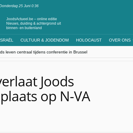
Donderdag 25 Juni 0:36
JoodsActueel.be – online editie
Nieuws, duiding & achtergrond uit
binnen- en buitenland
ISRAËL
CULTUUR & JODENDOM
HOLOCAUST
OVER ONS
s leven centraal tijdens conferentie in Brussel
ere Westen minderheden begrijpt”, Jinnih Beels (Vooruit)
rassing van Oost-Europa
laagdenbank”
nwerking met Mishpacha voor kosher travel en simchas wereldwijd
verlaat Joods
e plaats op N-VA