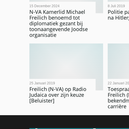
15 December 2024
8 Juli 2019
N-VA Kamerlid Michael
Politie p
Freilich benoemd tot
na Hitle
diplomatiek gezant bij
toonaangevende Joodse
organisatie
25 Januari 2019
22 Januari 2
Freilich (N-VA) op Radio
Toespra
Judaica over zijn keuze
Freilich 
[Beluister]
bekendma
carrière