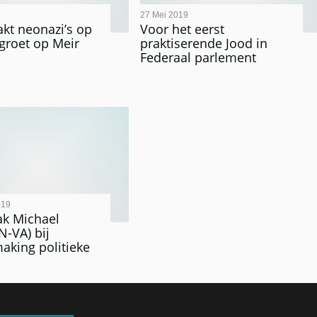
27 Mei 2019
akt neonazi’s op
Voor het eerst
rgroet op Meir
praktiserende Jood in
Federaal parlement
019
ak Michael
(N-VA) bij
king politieke