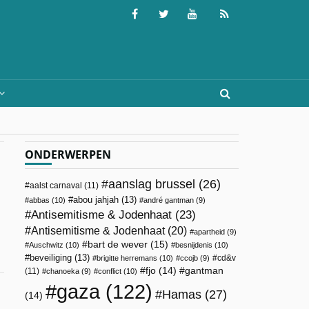
ONDERWERPEN
aanslag brussel
(26)
aalst carnaval
(11)
abou jahjah
(13)
abbas
(10)
andré gantman
(9)
Antisemitisme & Jodenhaat
(23)
Antisemitisme & Jodenhaat
(20)
apartheid
(9)
bart de wever
(15)
Auschwitz
(10)
besnijdenis
(10)
beveiliging
(13)
cd&v
brigitte herremans
(10)
ccojb
(9)
fjo
(14)
gantman
(11)
chanoeka
(9)
conflict
(10)
gaza
(122)
Hamas
(27)
(14)