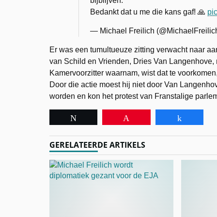
bijblijven.
Bedankt dat u me die kans gaf! 🙏
pi
— Michael Freilich (@MichaelFreilic
Er was een tumultueuze zitting verwacht naar aa
van Schild en Vrienden, Dries Van Langenhove, m
Kamervoorzitter waarnam, wist dat te voorkomen, d
Door die actie moest hij niet door Van Langenho
worden en kon het protest van Franstalige parle
Tweet
Pin
Share
GERELATEERDE ARTIKELS