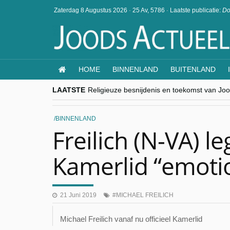
Zaterdag 8 Augustus 2026
·
25 Av, 5786
·
Laatste publicatie:
Do
HOME
BINNENLAND
BUITENLAND
LAATSTE
Religieuze besnijdenis en toekomst van Jood
“Besnijdenisdebat toont hoe moeilijk seculi
CITYTRIP | ROEMENIË – Boekarest: de ver
“Vandaag zit elke Jood in België op de bek
BINNENLAND
goKosher lanceert nieuwe website en same
Freilich (N-VA) le
Kamerlid “emot
21 Juni 2019
MICHAEL FREILICH
Michael Freilich vanaf nu officieel Kamerlid