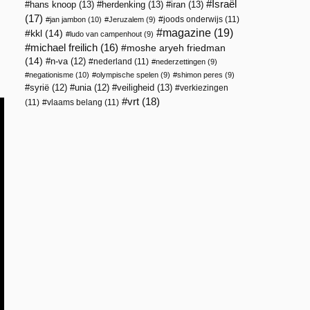
Israël
hans knoop
(13)
herdenking
(13)
iran
(13)
(17)
joods onderwijs
(11)
jan jambon
(10)
Jeruzalem
(9)
magazine
(19)
kkl
(14)
ludo van campenhout
(9)
michael freilich
(16)
moshe aryeh friedman
(14)
n-va
(12)
nederland
(11)
nederzettingen
(9)
negationisme
(10)
olympische spelen
(9)
shimon peres
(9)
veiligheid
(13)
syrië
(12)
unia
(12)
verkiezingen
vrt
(18)
(11)
vlaams belang
(11)