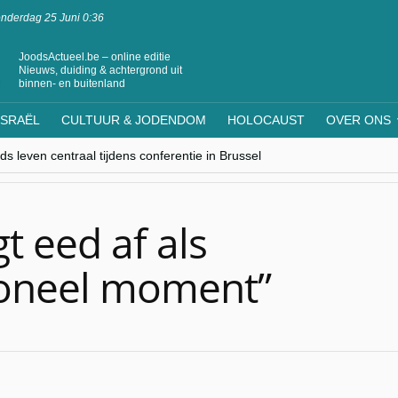
nderdag 25 Juni 0:36
JoodsActueel.be – online editie
Nieuws, duiding & achtergrond uit
binnen- en buitenland
ISRAËL
CULTUUR & JODENDOM
HOLOCAUST
OVER ONS
s leven centraal tijdens conferentie in Brussel
ere Westen minderheden begrijpt”, Jinnih Beels (Vooruit)
rassing van Oost-Europa
laagdenbank”
nwerking met Mishpacha voor kosher travel en simchas wereldwijd
gt eed af als
ioneel moment”