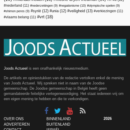
nederland
(11)
nederzettingen
(9)
negationisme
(10)
olympische spelen
(9)
veiligheid
(13)
syrië
(12)
unia
(12)
verkiezingen
(11)
shimon peres
(9)
vrt
(18)
vlaams belang
(11)
Joods Actueel
is een onafhankelijk nieuwsmedium.
De artikels en opiniestukken van de redactie vertolken enkel de mening
van Joods Actueel. Wij spreken niet in naam van de Joodse
gemeenschap. De Joodse gemeenschap in België heeft geen
gemandateerde feitelijke vertegenwoordiging. Het staat iedereen vrij om
een eigen mening te hebben en die te verkondigen.
2026
OVER ONS
BINNENLAND
ADVERTEREN
BUITENLAND
CONTACT
ISRAËL