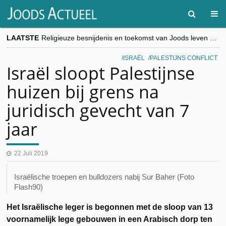
LAATSTE
Religieuze besnijdenis en toekomst van Joods leven centraal tijdens conferentie in Brussel
“Besnijdenisdebat toont hoe moeilijk seculiere Westen minderheden begrijpt”, Jinnih Beels (Vooruit)
CITYTRIP | ROEMENIË – Boekarest: de verrassing van Oost-Europa
ISRAËL
PALESTIJNS CONFLICT
“Vandaag zit elke Jood in België op de beklaagdenbank”
Israël sloopt Palestijnse
goKosher lanceert nieuwe website en samenwerking met Mishpacha voor kosher travel en simchas wereldwijd
huizen bij grens na
juridisch gevecht van 7
jaar
22 Juli 2019
Israëlische troepen en bulldozers nabij Sur Baher (Foto
Flash90)
Het Israëlische leger is begonnen met de sloop van 13
voornamelijk lege gebouwen in een Arabisch dorp ten