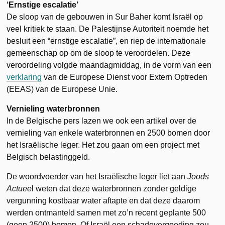
‘Ernstige escalatie’
De sloop van de gebouwen in Sur Baher komt Israël op
veel kritiek te staan. De Palestijnse Autoriteit noemde het
besluit een “ernstige escalatie”, en riep de internationale
gemeenschap op om de sloop te veroordelen. Deze
veroordeling volgde maandagmiddag, in de vorm van een
verklaring
van de Europese Dienst voor Extern Optreden
(EEAS) van de Europese Unie.
Vernieling waterbronnen
In de Belgische pers lazen we ook een artikel over de
vernieling van enkele waterbronnen en 2500 bomen door
het Israëlische leger. Het zou gaan om een project met
Belgisch belastinggeld.
De woordvoerder van het Israëlische leger liet aan
Joods
Actuee
l weten dat deze waterbronnen zonder geldige
vergunning kostbaar water aftapte en dat deze daarom
werden ontmanteld samen met zo’n recent geplante 500
(geen 2500) bomen. Of Israël een schadevergoeding zou