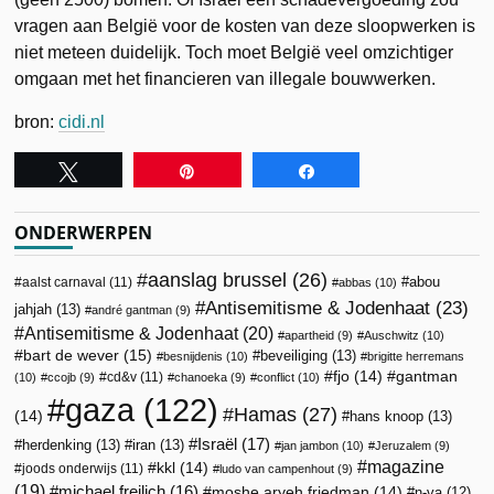
vragen aan België voor de kosten van deze sloopwerken is
niet meteen duidelijk. Toch moet België veel omzichtiger
omgaan met het financieren van illegale bouwwerken.
bron:
cidi.nl
Tweet
Pin
Share
ONDERWERPEN
aanslag brussel
(26)
abou
aalst carnaval
(11)
abbas
(10)
Antisemitisme & Jodenhaat
(23)
jahjah
(13)
andré gantman
(9)
Antisemitisme & Jodenhaat
(20)
apartheid
(9)
Auschwitz
(10)
bart de wever
(15)
beveiliging
(13)
besnijdenis
(10)
brigitte herremans
fjo
(14)
gantman
cd&v
(11)
(10)
ccojb
(9)
chanoeka
(9)
conflict
(10)
gaza
(122)
Hamas
(27)
(14)
hans knoop
(13)
Israël
(17)
herdenking
(13)
iran
(13)
jan jambon
(10)
Jeruzalem
(9)
magazine
kkl
(14)
joods onderwijs
(11)
ludo van campenhout
(9)
(19)
michael freilich
(16)
moshe aryeh friedman
(14)
n-va
(12)