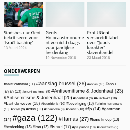
Stadsbestuur Gent
Gents
Prof UGent
bekritiseerd voor
Holocaustmonume
verspreidt fabel
‘Israël bashing’
nt vernield daags
over “Joods
voor jaarlijkse
karakter”
13 Maart 2024
herdenking
slavenhandel
19 November 2018
23 Maart 2018
ONDERWERPEN
aanslag brussel
(26)
abou
aalst carnaval
(11)
abbas
(10)
Antisemitisme & Jodenhaat
(23)
jahjah
(13)
andré gantman
(9)
Antisemitisme & Jodenhaat
(20)
apartheid
(9)
Auschwitz
(10)
bart de wever
(15)
beveiliging
(13)
besnijdenis
(10)
brigitte herremans
fjo
(14)
gantman
cd&v
(11)
(10)
ccojb
(9)
chanoeka
(9)
conflict
(10)
gaza
(122)
Hamas
(27)
(14)
hans knoop
(13)
Israël
(17)
herdenking
(13)
iran
(13)
jan jambon
(10)
Jeruzalem
(9)