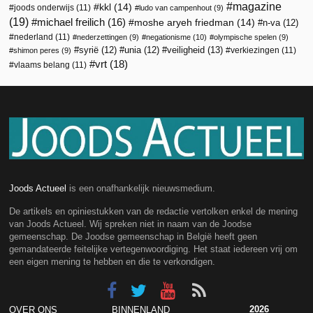
magazine
kkl
(14)
joods onderwijs
(11)
ludo van campenhout
(9)
(19)
michael freilich
(16)
moshe aryeh friedman
(14)
n-va
(12)
nederland
(11)
nederzettingen
(9)
negationisme
(10)
olympische spelen
(9)
veiligheid
(13)
syrië
(12)
unia
(12)
verkiezingen
(11)
shimon peres
(9)
vrt
(18)
vlaams belang
(11)
Joods Actueel
is een onafhankelijk nieuwsmedium.
De artikels en opiniestukken van de redactie vertolken enkel de mening
van Joods Actueel. Wij spreken niet in naam van de Joodse
gemeenschap. De Joodse gemeenschap in België heeft geen
gemandateerde feitelijke vertegenwoordiging. Het staat iedereen vrij om
een eigen mening te hebben en die te verkondigen.
2026
OVER ONS
BINNENLAND