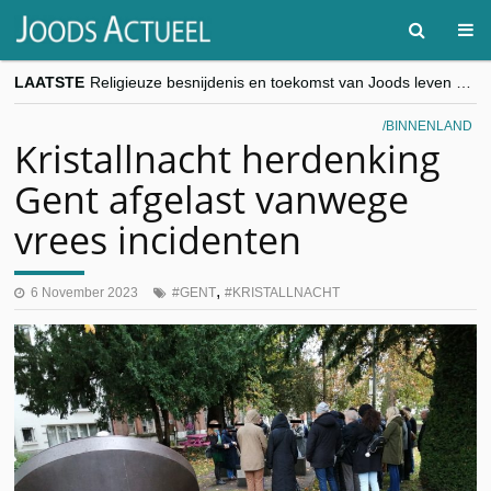
LAATSTE
Religieuze besnijdenis en toekomst van Joods leven centraal tijdens conferentie in Brussel
“Besnijdenisdebat toont hoe moeilijk seculiere Westen minderheden begrijpt”, Jinnih Beels (Vooruit)
CITYTRIP | ROEMENIË – Boekarest: de verrassing van Oost-Europa
BINNENLAND
“Vandaag zit elke Jood in België op de beklaagdenbank”
Kristallnacht herdenking
goKosher lanceert nieuwe website en samenwerking met Mishpacha voor kosher travel en simchas wereldwijd
Gent afgelast vanwege
vrees incidenten
,
6 November 2023
GENT
KRISTALLNACHT