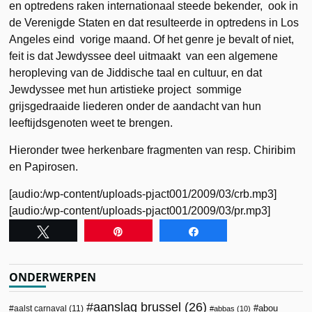
en optredens raken internationaal steede bekender, ook in
de Verenigde Staten en dat resulteerde in optredens in Los
Angeles eind vorige maand. Of het genre je bevalt of niet,
feit is dat Jewdyssee deel uitmaakt van een algemene
heropleving van de Jiddische taal en cultuur, en dat
Jewdyssee met hun artistieke project sommige
grijsgedraaide liederen onder de aandacht van hun
leeftijdsgenoten weet te brengen.
Hieronder twee herkenbare fragmenten van resp. Chiribim
en Papirosen.
[audio:/wp-content/uploads-pjact001/2009/03/crb.mp3]
[audio:/wp-content/uploads-pjact001/2009/03/pr.mp3]
Tweet
Pin
Share
ONDERWERPEN
aanslag brussel
(26)
abou
aalst carnaval
(11)
abbas
(10)