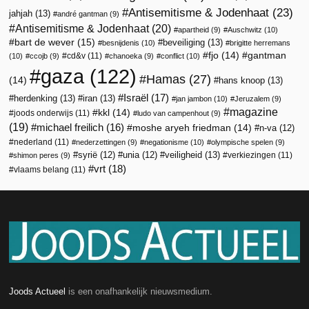
Antisemitisme & Jodenhaat
(23)
jahjah
(13)
andré gantman
(9)
Antisemitisme & Jodenhaat
(20)
apartheid
(9)
Auschwitz
(10)
bart de wever
(15)
beveiliging
(13)
besnijdenis
(10)
brigitte herremans
fjo
(14)
gantman
cd&v
(11)
(10)
ccojb
(9)
chanoeka
(9)
conflict
(10)
gaza
(122)
Hamas
(27)
(14)
hans knoop
(13)
Israël
(17)
herdenking
(13)
iran
(13)
jan jambon
(10)
Jeruzalem
(9)
magazine
kkl
(14)
joods onderwijs
(11)
ludo van campenhout
(9)
(19)
michael freilich
(16)
moshe aryeh friedman
(14)
n-va
(12)
nederland
(11)
nederzettingen
(9)
negationisme
(10)
olympische spelen
(9)
veiligheid
(13)
syrië
(12)
unia
(12)
verkiezingen
(11)
shimon peres
(9)
vrt
(18)
vlaams belang
(11)
Joods Actueel
is een onafhankelijk nieuwsmedium.