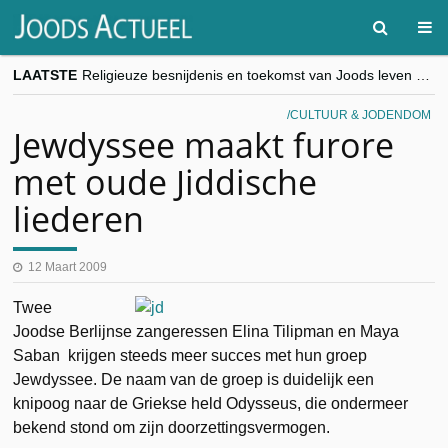
LAATSTE
Religieuze besnijdenis en toekomst van Joods leven centraal tijdens conferentie in Brussel
“Besnijdenisdebat toont hoe moeilijk seculiere Westen minderheden begrijpt”, Jinnih Beels (Vooruit)
CITYTRIP | ROEMENIË – Boekarest: de verrassing van Oost-Europa
CULTUUR & JODENDOM
“Vandaag zit elke Jood in België op de beklaagdenbank”
Jewdyssee maakt furore
goKosher lanceert nieuwe website en samenwerking met Mishpacha voor kosher travel en simchas wereldwijd
met oude Jiddische
liederen
12 Maart 2009
Twee
Joodse Berlijnse zangeressen Elina Tilipman en Maya
Saban krijgen steeds meer succes met hun groep
Jewdyssee. De naam van de groep is duidelijk een
knipoog naar de Griekse held Odysseus, die ondermeer
bekend stond om zijn doorzettingsvermogen.