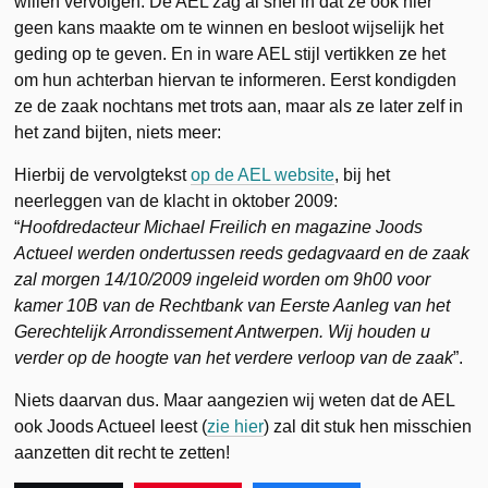
willen vervolgen. De AEL zag al snel in dat ze ook hier
geen kans maakte om te winnen en besloot wijselijk het
geding op te geven. En in ware AEL stijl vertikken ze het
om hun achterban hiervan te informeren. Eerst kondigden
ze de zaak nochtans met trots aan, maar als ze later zelf in
het zand bijten, niets meer:
Hierbij de vervolgtekst
op de AEL website
, bij het
neerleggen van de klacht in oktober 2009:
“
Hoofdredacteur Michael Freilich en magazine Joods
Actueel werden ondertussen reeds gedagvaard en de zaak
zal morgen 14/10/2009 ingeleid worden om 9h00 voor
kamer 10B van de Rechtbank van Eerste Aanleg van het
Gerechtelijk Arrondissement Antwerpen. Wij houden u
verder op de hoogte van het verdere verloop van de zaak
”.
Niets daarvan dus. Maar aangezien wij weten dat de AEL
ook Joods Actueel leest (
zie hier
) zal dit stuk hen misschien
aanzetten dit recht te zetten!