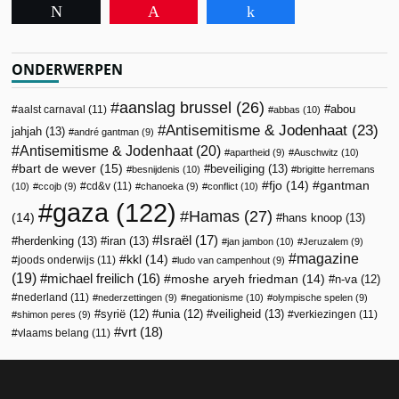
Tweet
Pin
Share
ONDERWERPEN
aanslag brussel
(26)
abou
aalst carnaval
(11)
abbas
(10)
Antisemitisme & Jodenhaat
(23)
jahjah
(13)
andré gantman
(9)
Antisemitisme & Jodenhaat
(20)
apartheid
(9)
Auschwitz
(10)
bart de wever
(15)
beveiliging
(13)
besnijdenis
(10)
brigitte herremans
fjo
(14)
gantman
cd&v
(11)
(10)
ccojb
(9)
chanoeka
(9)
conflict
(10)
gaza
(122)
Hamas
(27)
(14)
hans knoop
(13)
Israël
(17)
herdenking
(13)
iran
(13)
jan jambon
(10)
Jeruzalem
(9)
magazine
kkl
(14)
joods onderwijs
(11)
ludo van campenhout
(9)
(19)
michael freilich
(16)
moshe aryeh friedman
(14)
n-va
(12)
nederland
(11)
nederzettingen
(9)
negationisme
(10)
olympische spelen
(9)
veiligheid
(13)
syrië
(12)
unia
(12)
verkiezingen
(11)
shimon peres
(9)
vrt
(18)
vlaams belang
(11)