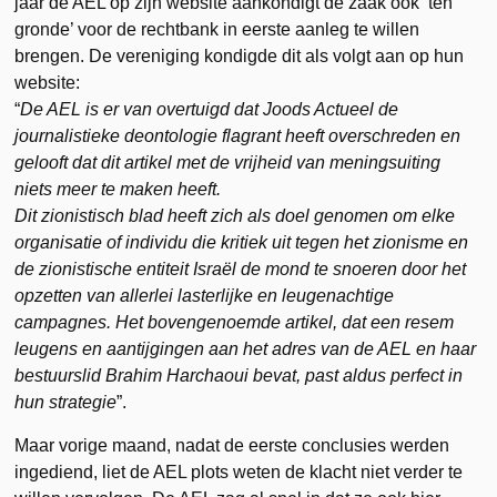
jaar de AEL op zijn website aankondigt de zaak ook ‘ten
gronde’ voor de rechtbank in eerste aanleg te willen
brengen. De vereniging kondigde dit als volgt aan op hun
website:
“
De AEL is er van overtuigd dat Joods Actueel de
journalistieke deontologie flagrant heeft overschreden en
gelooft dat dit artikel met de vrijheid van meningsuiting
niets meer te maken heeft.
Dit zionistisch blad heeft zich als doel genomen om elke
organisatie of individu die kritiek uit tegen het zionisme en
de zionistische entiteit Israël de mond te snoeren door het
opzetten van allerlei lasterlijke en leugenachtige
campagnes. Het bovengenoemde artikel, dat een resem
leugens en aantijgingen aan het adres van de AEL en haar
bestuurslid Brahim Harchaoui bevat, past aldus perfect in
hun strategie
”.
Maar vorige maand, nadat de eerste conclusies werden
ingediend, liet de AEL plots weten de klacht niet verder te