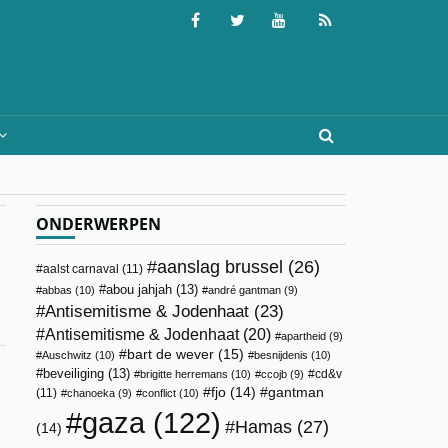
ONDERWERPEN
aanslag brussel
(26)
aalst carnaval
(11)
abou jahjah
(13)
abbas
(10)
andré gantman
(9)
Antisemitisme & Jodenhaat
(23)
Antisemitisme & Jodenhaat
(20)
apartheid
(9)
bart de wever
(15)
Auschwitz
(10)
besnijdenis
(10)
beveiliging
(13)
cd&v
brigitte herremans
(10)
ccojb
(9)
fjo
(14)
gantman
(11)
chanoeka
(9)
conflict
(10)
gaza
(122)
Hamas
(27)
(14)