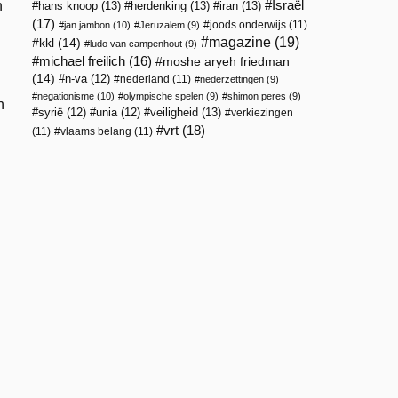
Israël
n
hans knoop
(13)
herdenking
(13)
iran
(13)
(17)
joods onderwijs
(11)
jan jambon
(10)
Jeruzalem
(9)
magazine
(19)
kkl
(14)
ludo van campenhout
(9)
michael freilich
(16)
moshe aryeh friedman
(14)
n-va
(12)
nederland
(11)
nederzettingen
(9)
negationisme
(10)
olympische spelen
(9)
shimon peres
(9)
n
veiligheid
(13)
syrië
(12)
unia
(12)
verkiezingen
vrt
(18)
(11)
vlaams belang
(11)