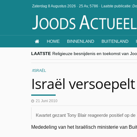
Zaterdag 8 Augustus 2026
·
25 Av, 5786
·
Laatste publicatie:
Do
HOME
BINNENLAND
BUITENLAND
LAATSTE
Religieuze besnijdenis en toekomst van Jood
“Besnijdenisdebat toont hoe moeilijk seculi
CITYTRIP | ROEMENIË – Boekarest: de ver
“Vandaag zit elke Jood in België op de bek
ISRAËL
goKosher lanceert nieuwe website en same
Israël versoepel
21 Juni 2010
Kwartet gezant Tony Blair reageerde positief op d
Mededeling van het Israëlisch ministerie van Bu