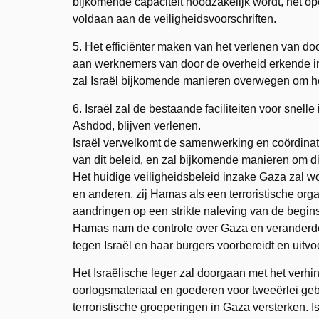
bijkomende capaciteit noodzakelijk wordt, het 
voldaan aan de veiligheidsvoorschriften.
5. Het efficiënter maken van het verlenen van 
aan werknemers van door de overheid erkende inte
zal Israël bijkomende manieren overwegen om h
6. Israël zal de bestaande faciliteiten voor snel
Ashdod, blijven verlenen.
Israël verwelkomt de samenwerking en coördinatie
van dit beleid, en zal bijkomende manieren om di
Het huidige veiligheidsbeleid inzake Gaza zal 
en anderen, zij Hamas als een terroristische or
aandringen op een strikte naleving van de begin
Hamas nam de controle over Gaza en veranderde
tegen Israël en haar burgers voorbereidt en uitvoe
Het Israëlische leger zal doorgaan met het verhi
oorlogsmateriaal en goederen voor tweeërlei gebr
terroristische groeperingen in Gaza versterken.