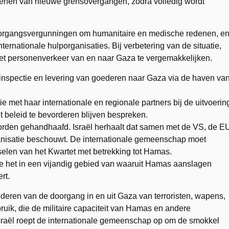
openen van nieuwe grensovergangen, zodra volledig wordt
doorgangsvergunningen om humanitaire en medische redenen, e
rnationale hulporganisaties. Bij verbetering van de situatie,
et personenverkeer van en naar Gaza te vergemakkelijken.
le inspectie en levering van goederen naar Gaza via de haven va
 met haar internationale en regionale partners bij de uitvoerin
t beleid te bevorderen blijven bespreken.
worden gehandhaafd. Israël herhaalt dat samen met de VS, de E
ganisatie beschouwt. De internationale gemeenschap moet
selen van het Kwartet met betrekking tot Hamas.
 het in een vijandig gebied van waaruit Hamas aanslagen
rt.
nderen van de doorgang in en uit Gaza van terroristen, wapens,
uik, die de militaire capaciteit van Hamas en andere
 Israël roept de internationale gemeenschap op om de smokkel