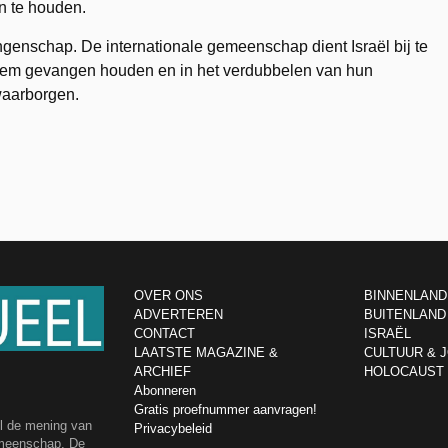
n te houden.
angenschap. De internationale gemeenschap dient Israël bij te
 hem gevangen houden en in het verdubbelen van hun
 waarborgen.
OVER ONS
BINNENLAND
ADVERTEREN
BUITENLAND
CONTACT
ISRAËL
LAATSTE MAGAZINE &
CULTUUR & 
ARCHIEF
HOLOCAUST
Abonneren
Gratis proefnummer aanvragen!
el de mening van
Privacybeleid
emeenschap. De