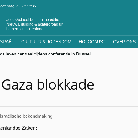
nderdag 25 Juni 0:36
JoodsActueel.be – online editie
Nieuws, duiding & achtergrond uit
binnen- en buitenland
ISRAËL
CULTUUR & JODENDOM
HOLOCAUST
OVER ONS
s leven centraal tijdens conferentie in Brussel
ere Westen minderheden begrijpt”, Jinnih Beels (Vooruit)
rassing van Oost-Europa
laagdenbank”
nwerking met Mishpacha voor kosher travel en simchas wereldwijd
t Gaza blokkade
e Israëlische bekendmaking
itenlandse Zaken: