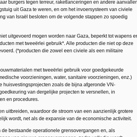
haar burgers tegen terreur, raketlanceringen en andere aanvalle
stuig uit Gaza te weren, en om het invoersysteem van civiele
ring van Israël besloten om de volgende stappen zo spoedig
e niet uitgevoerd mogen worden naar Gaza, beperkt tot wapens e
ducten met tweeërlei gebruik*. Alle producten die niet op deze
voerd. (*producten die zowel een civiele als een militaire
 bouwmaterialen met tweeërlei gebruik voor goedgekeurde
 medische voorzieningen, water, sanitaire voorzieningen, enz.)
 de huisvestingsprojecten zoals de bijna afgeronde VN-
goedkeuring van dergelijke projecten te versnellen, in
n en procedures.
en uitbreiden, waardoor de stroom van een aanzienlijk grotere
k wordt, net als de expansie van de economische activiteit.
van de bestaande operationele grensovergangen en, als