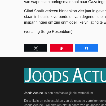
van wapens en oorlogsmateriaal naar Gaza tege
Gilad Shalit verkeert binnenkort vier jaar in gev
staan in het sterk veroordelen van degenen die
inspanningen om zijn onmiddellijke vrijlating te
(vertaling Serge Rosenblum)
Tweet
Pin
Share
Joods Actueel
is een onafhankelijk nieuwsmedium.
De artikels en opiniestukken van de redactie vertolken enk
Joods Actueel. Wij spreken niet in naam van de Joodse g