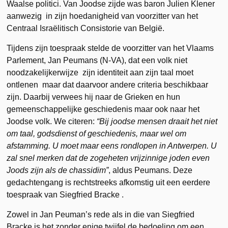
Waalse politici. Van Joodse zijde was baron Julien Klener
aanwezig in zijn hoedanigheid van voorzitter van het
Centraal Israëlitisch Consistorie van België.
Tijdens zijn toespraak stelde de voorzitter van het Vlaams
Parlement, Jan Peumans (N-VA), dat een volk niet
noodzakelijkerwijze zijn identiteit aan zijn taal moet
ontlenen maar dat daarvoor andere criteria beschikbaar
zijn. Daarbij verwees hij naar de Grieken en hun
gemeenschappelijke geschiedenis maar ook naar het
Joodse volk. We citeren:
“Bij joodse mensen draait het niet
om taal, godsdienst of geschiedenis, maar wel om
afstamming. U moet maar eens rondlopen in Antwerpen. U
zal snel merken dat de zogeheten vrijzinnige joden even
Joods zijn als de chassidim”
, aldus Peumans. Deze
gedachtengang is rechtstreeks afkomstig uit een eerdere
toespraak van Siegfried Bracke .
Zowel in Jan Peuman’s rede als in die van Siegfried
Bracke is het zonder enige twijfel de bedoeling om een