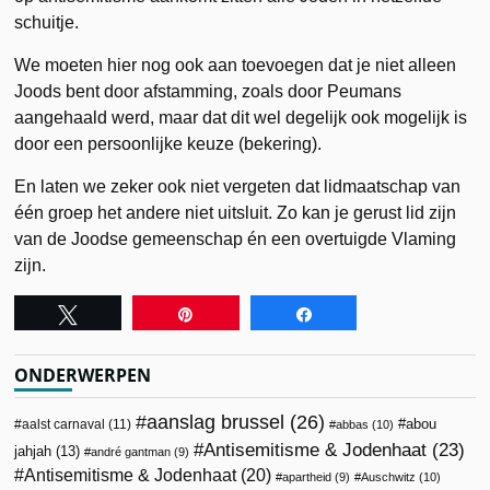
schuitje.
We moeten hier nog ook aan toevoegen dat je niet alleen
Joods bent door afstamming, zoals door Peumans
aangehaald werd, maar dat dit wel degelijk ook mogelijk is
door een persoonlijke keuze (bekering).
En laten we zeker ook niet vergeten dat lidmaatschap van
één groep het andere niet uitsluit. Zo kan je gerust lid zijn
van de Joodse gemeenschap én een overtuigde Vlaming
zijn.
Tweet
Pin
Share
ONDERWERPEN
aanslag brussel
(26)
abou
aalst carnaval
(11)
abbas
(10)
Antisemitisme & Jodenhaat
(23)
jahjah
(13)
andré gantman
(9)
Antisemitisme & Jodenhaat
(20)
apartheid
(9)
Auschwitz
(10)