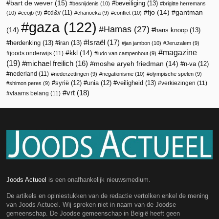
bart de wever
(15)
beveiliging
(13)
besnijdenis
(10)
brigitte herremans
fjo
(14)
gantman
cd&v
(11)
(10)
ccojb
(9)
chanoeka
(9)
conflict
(10)
gaza
(122)
Hamas
(27)
(14)
hans knoop
(13)
Israël
(17)
herdenking
(13)
iran
(13)
jan jambon
(10)
Jeruzalem
(9)
magazine
kkl
(14)
joods onderwijs
(11)
ludo van campenhout
(9)
(19)
michael freilich
(16)
moshe aryeh friedman
(14)
n-va
(12)
nederland
(11)
nederzettingen
(9)
negationisme
(10)
olympische spelen
(9)
veiligheid
(13)
syrië
(12)
unia
(12)
verkiezingen
(11)
shimon peres
(9)
vrt
(18)
vlaams belang
(11)
Joods Actueel
is een onafhankelijk nieuwsmedium.
De artikels en opiniestukken van de redactie vertolken enkel de mening
van Joods Actueel. Wij spreken niet in naam van de Joodse
gemeenschap. De Joodse gemeenschap in België heeft geen