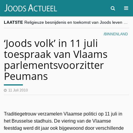
LAATSTE
Religieuze besnijdenis en toekomst van Joods leven centraal tijdens conferentie in Brussel
“Besnijdenisdebat toont hoe moeilijk seculiere Westen minderheden begrijpt”, Jinnih Beels (Vooruit)
CITYTRIP | ROEMENIË – Boekarest: de verrassing van Oost-Europa
BINNENLAND
“Vandaag zit elke Jood in België op de beklaagdenbank”
‘Joods volk’ in 11 juli
goKosher lanceert nieuwe website en samenwerking met Mishpacha voor kosher travel en simchas wereldwijd
toespraak van Vlaams
parlementsvoorzitter
Peumans
11 Juli 2010
Traditiegetrouw verzamelen Vlaamse politici op 11 juli in
het Brusselse stadhuis. De viering van de Vlaamse
feestdag werd dit jaar ook bijgewoond door verschillende