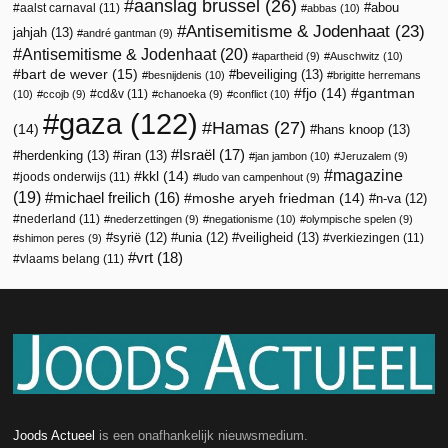
aanslag brussel
(26)
abou
aalst carnaval
(11)
abbas
(10)
Antisemitisme & Jodenhaat
(23)
jahjah
(13)
andré gantman
(9)
Antisemitisme & Jodenhaat
(20)
apartheid
(9)
Auschwitz
(10)
bart de wever
(15)
beveiliging
(13)
besnijdenis
(10)
brigitte herremans
fjo
(14)
gantman
cd&v
(11)
(10)
ccojb
(9)
chanoeka
(9)
conflict
(10)
gaza
(122)
Hamas
(27)
(14)
hans knoop
(13)
Israël
(17)
herdenking
(13)
iran
(13)
jan jambon
(10)
Jeruzalem
(9)
magazine
kkl
(14)
joods onderwijs
(11)
ludo van campenhout
(9)
(19)
michael freilich
(16)
moshe aryeh friedman
(14)
n-va
(12)
nederland
(11)
nederzettingen
(9)
negationisme
(10)
olympische spelen
(9)
veiligheid
(13)
syrië
(12)
unia
(12)
verkiezingen
(11)
shimon peres
(9)
vrt
(18)
vlaams belang
(11)
Joods Actueel
is een onafhankelijk nieuwsmedium.