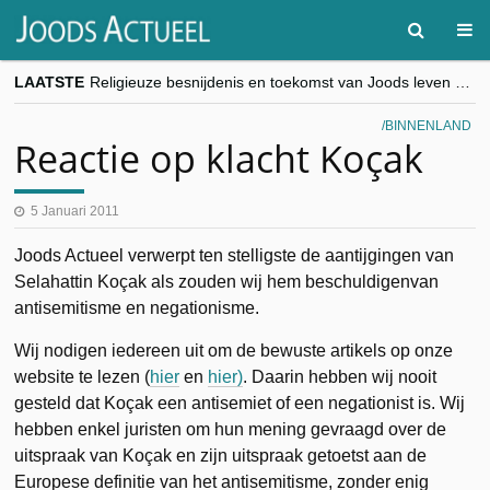
LAATSTE
Religieuze besnijdenis en toekomst van Joods leven centraal tijdens conferentie in Brussel
“Besnijdenisdebat toont hoe moeilijk seculiere Westen minderheden begrijpt”, Jinnih Beels (Vooruit)
CITYTRIP | ROEMENIË – Boekarest: de verrassing van Oost-Europa
BINNENLAND
“Vandaag zit elke Jood in België op de beklaagdenbank”
Reactie op klacht Koçak
goKosher lanceert nieuwe website en samenwerking met Mishpacha voor kosher travel en simchas wereldwijd
5 Januari 2011
Joods Actueel verwerpt ten stelligste de aantijgingen van
Selahattin Koçak als zouden wij hem beschuldigenvan
antisemitisme en negationisme.
Wij nodigen iedereen uit om de bewuste artikels op onze
website te lezen (
hier
en
hier)
. Daarin hebben wij nooit
gesteld dat Koçak een antisemiet of een negationist is. Wij
hebben enkel juristen om hun mening gevraagd over de
uitspraak van Koçak en zijn uitspraak getoetst aan de
Europese definitie van het antisemitisme, zonder enig