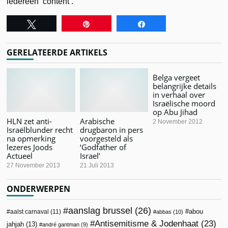
iedereen ‘content’.
Tweet
Pin
Share
GERELATEERDE ARTIKELS
Belga vergeet
belangrijke details
in verhaal over
Israëlische moord
op Abu Jihad
HLN zet anti-
Arabische
2 November 2012
Israëlblunder recht
drugbaron in pers
na opmerking
voorgesteld als
lezeres Joods
‘Godfather of
Actueel
Israel’
27 November 2013
21 Juli 2013
ONDERWERPEN
aanslag brussel
(26)
abou
aalst carnaval
(11)
abbas
(10)
Antisemitisme & Jodenhaat
(23)
jahjah
(13)
andré gantman
(9)