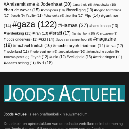
Antisemitisme & Jodenhaat
(20)
apartheid
(9)
Auschwitz
(10)
bart de wever
(15)
beveiliging
(13)
besnijdenis
(10)
brigitte herremans
fjo
(14)
gantman
cd&v
(11)
(10)
ccojb
(9)
chanoeka
(9)
conflict
(10)
gaza
(122)
Hamas
(27)
(14)
hans knoop
(13)
Israël
(17)
herdenking
(13)
iran
(13)
jan jambon
(10)
Jeruzalem
(9)
magazine
kkl
(14)
joods onderwijs
(11)
ludo van campenhout
(9)
(19)
michael freilich
(16)
moshe aryeh friedman
(14)
n-va
(12)
nederland
(11)
nederzettingen
(9)
negationisme
(10)
olympische spelen
(9)
veiligheid
(13)
syrië
(12)
unia
(12)
verkiezingen
(11)
shimon peres
(9)
vrt
(18)
vlaams belang
(11)
Joods Actueel
is een onafhankelijk nieuwsmedium.
De artikels en opiniestukken van de redactie vertolken enkel de mening
van Joods Actueel. Wij spreken niet in naam van de Joodse