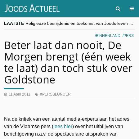
LAATSTE
Religieuze besnijdenis en toekomst van Joods leven centraal tijdens conferentie in Brussel
“Besnijdenisdebat toont hoe moeilijk seculiere Westen minderheden begrijpt”, Jinnih Beels (Vooruit)
CITYTRIP | ROEMENIË – Boekarest: de verrassing van Oost-Europa
BINNENLAND
PERS
“Vandaag zit elke Jood in België op de beklaagdenbank”
Beter laat dan nooit, De
goKosher lanceert nieuwe website en samenwerking met Mishpacha voor kosher travel en simchas wereldwijd
Morgen brengt (één week
te laat) dan toch stuk over
Goldstone
11 April 2011
PERSBLUNDER
Na de kritiek van een aantal media-experts aan het adres
van de Vlaamse pers (
lees hier
) over het uitblijven van
berichtgeving n.a.v. de spectaculaire uitspraken van