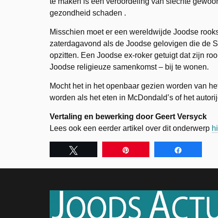
te maken is een veroordeling van slechte gewoont
gezondheid schaden .
Misschien moet er een wereldwijde Joodse rooks
zaterdagavond als de Joodse gelovigen die de S
opzitten. Een Joodse ex-roker getuigt dat zijn 
Joodse religieuze samenkomst – bij te wonen.
Mocht het in het openbaar gezien worden van het
worden als het eten in McDondald’s of het autor
Vertaling en bewerking door Geert Versyck
Lees ook een eerder artikel over dit onderwerp
h
Tweet
Pin
Share