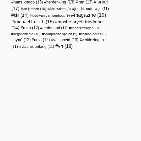
Israël
hans knoop
(13)
herdenking
(13)
iran
(13)
(17)
joods onderwijs
(11)
jan jambon
(10)
Jeruzalem
(9)
magazine
(19)
kkl
(14)
ludo van campenhout
(9)
michael freilich
(16)
moshe aryeh friedman
(14)
n-va
(12)
nederland
(11)
nederzettingen
(9)
negationisme
(10)
olympische spelen
(9)
shimon peres
(9)
veiligheid
(13)
syrië
(12)
unia
(12)
verkiezingen
vrt
(18)
(11)
vlaams belang
(11)