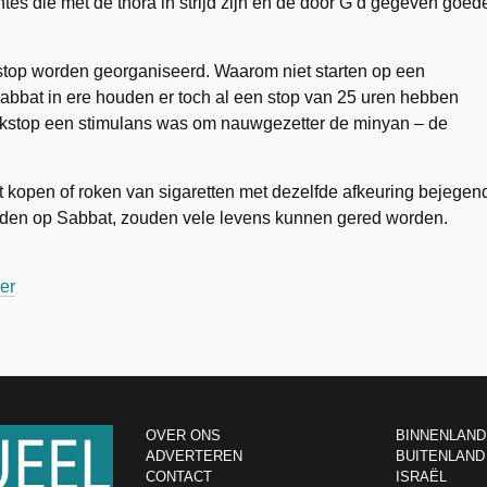
es die met de thora in strijd zijn en de door G’d gegeven goed
top worden georganiseerd. Waarom niet starten op een
abbat in ere houden er toch al een stop van 25 uren hebben
rookstop een stimulans was om nauwgezetter de minyan – de
 kopen of roken van sigaretten met dezelfde afkeuring bejegen
ijden op Sabbat, zouden vele levens kunnen gered worden.
ier
OVER ONS
BINNENLAND
ADVERTEREN
BUITENLAND
CONTACT
ISRAËL