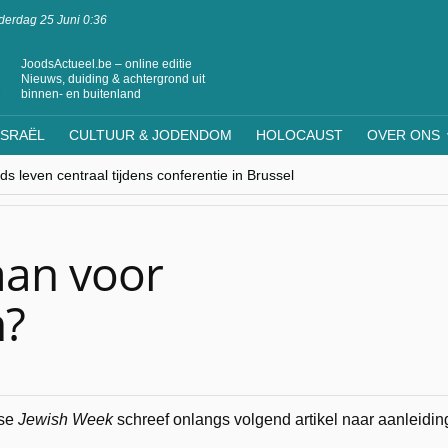
erdag 25 Juni 0:36
JoodsActueel.be – online editie
Nieuws, duiding & achtergrond uit
binnen- en buitenland
ISRAËL
CULTUUR & JODENDOM
HOLOCAUST
OVER ONS
s leven centraal tijdens conferentie in Brussel
ere Westen minderheden begrijpt”, Jinnih Beels (Vooruit)
rassing van Oost-Europa
laagdenbank”
nwerking met Mishpacha voor kosher travel en simchas wereldwijd
aan voor
n?
nse
Jewish Week
schreef onlangs volgend artikel naar aanleidin