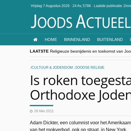
Vrijdag 7 Augustus 2026
·
24 Av, 5786
·
Laatste publicatie:
Dond
HOME
BINNENLAND
BUITENLAND
LAATSTE
Religieuze besnijdenis en toekomst van Jood
“Besnijdenisdebat toont hoe moeilijk seculi
CITYTRIP | ROEMENIË – Boekarest: de ver
“Vandaag zit elke Jood in België op de bek
CULTUUR & JODENDOM
JOODSE RELIGIE
goKosher lanceert nieuwe website en same
Is roken toegest
Orthodoxe Jode
26 Mei 2011
Adam Dickter, een columnist voor het Amerikaa
van het rookverbod, ook op straat, in New York.