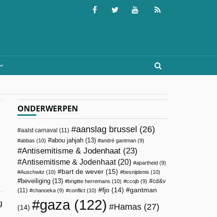
ONDERWERPEN
aanslag brussel
(26)
aalst carnaval
(11)
abou jahjah
(13)
abbas
(10)
andré gantman
(9)
Antisemitisme & Jodenhaat
(23)
Antisemitisme & Jodenhaat
(20)
apartheid
(9)
bart de wever
(15)
Auschwitz
(10)
besnijdenis
(10)
beveiliging
(13)
cd&v
brigitte herremans
(10)
ccojb
(9)
fjo
(14)
gantman
(11)
chanoeka
(9)
conflict
(10)
gaza
(122)
g
Hamas
(27)
(14)