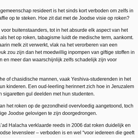
emeenschap resideert is het sinds kort verboden om zelfs in
affie op te steken. Hoe zit dat met de Joodse visie op roken?
voor buitenstaanders, tot in het absurde elk aspect van het
 als het op roken, tabagisme luidt de medische term, aankomt.
arin melk zit verwerkt, vlak na het verorberen van een
uk zou zijn dan het moedwillig inpompen van giftige stoffen in
en meer dan waarschijnlijk zelfs schadelijk zijn voor
sche of chasidische mannen, vaak Yeshiva-studerenden in het
 hun kinderen. Een oud-leerling herinnert zich hoe in Jeruzalem
un sigaretten gul deelden met hun studenten.
van het roken op de gezondheid overvloedig aangetoond, toch
mmige Joodse gelovigen te zijn doorgedrongen.
ad Halacha verklaarde reeds in 2006 dat roken duidelijk en
odse levensleer – verboden is en wel “voor iedereen die geeft