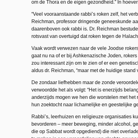
om de Thora en de eigen gezondheid.” In hoeverr
“Veel vooraanstaande rabbi’s roken zelf, het ver
Reichman, professor dringende geneeskunde aan h
daarenboven ook rabbi is. Dr. Reichman bestude
rotsvast van overtuigd dat roken tegen de Halach
Vaak wordt verwezen naar de vele Joodse roker
gaat nu na of er bij Ashkenazische Joden, rokers
zou interessant zijn om te zien of er een genetis
aldus dr. Reichman, “maar met de huidige stand
De zondaar liefhebben maar de zonde veroordelen
verwoordde het als volgt: “Het is enerzijds bela
anderzijds mogen we hen die worstelen met het 
hun zoektocht naar lichamelijke en geestelijke g
Rabbi’s, leerhuizen en religieuze organisaties k
bevorderen – meer beweging, minder alcohol, gez
die op Sabbat wordt opgediend) die niet overlad