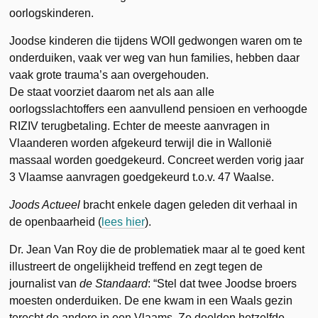
oorlogskinderen.
Joodse kinderen die tijdens WOII gedwongen waren om te
onderduiken, vaak ver weg van hun families, hebben daar
vaak grote trauma’s aan overgehouden.
De staat voorziet daarom net als aan alle
oorlogsslachtoffers een aanvullend pensioen en verhoogde
RIZIV terugbetaling. Echter de meeste aanvragen in
Vlaanderen worden afgekeurd terwijl die in Wallonië
massaal worden goedgekeurd. Concreet werden vorig jaar
3 Vlaamse aanvragen goedgekeurd t.o.v. 47 Waalse.
Joods Actueel
bracht enkele dagen geleden dit verhaal in
de openbaarheid (
lees hier
).
Dr. Jean Van Roy die de problematiek maar al te goed kent
illustreert de ongelijkheid treffend en zegt tegen de
journalist van
de Standaard
: “Stel dat twee Joodse broers
moesten onderduiken. De ene kwam in een Waals gezin
terecht de andere in een Vlaams. Ze deelden hetzelfde