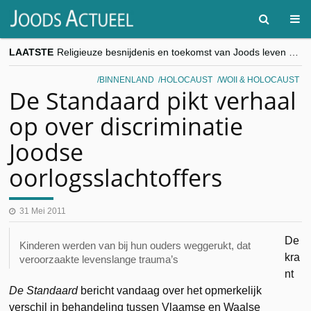
LAATSTE
Religieuze besnijdenis en toekomst van Joods leven centraal tijdens conferentie in Brussel
“Besnijdenisdebat toont hoe moeilijk seculiere Westen minderheden begrijpt”, Jinnih Beels (Vooruit)
CITYTRIP | ROEMENIË – Boekarest: de verrassing van Oost-Europa
BINNENLAND
HOLOCAUST
WOII & HOLOCAUST
“Vandaag zit elke Jood in België op de beklaagdenbank”
De Standaard pikt verhaal
goKosher lanceert nieuwe website en samenwerking met Mishpacha voor kosher travel en simchas wereldwijd
op over discriminatie
Joodse
oorlogsslachtoffers
31 Mei 2011
De
Kinderen werden van bij hun ouders weggerukt, dat
kra
veroorzaakte levenslange trauma’s
nt
De Standaard
bericht vandaag over het opmerkelijk
verschil in behandeling tussen Vlaamse en Waalse