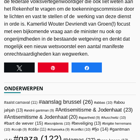
de federale volksvertegenwoordiger die ook liet weten aan
het Rekenhof te vragen om de toekenningscommissie door
te lichten en vast te stellen of de werking van deze dienst
in orde is. Kamerlid Wouter Devriendt van Groen(!) focust
met een bijkomende vraag aan de minister nu ook op
ongerijmdheden in de bestaande wetgeving en denkt dat
mogelijk een nieuw wetsvoorstel een aantal manifeste
onrechtvaardigheden kan wegwerken.
Tweet
Pin
Share
ONDERWERPEN
aanslag brussel
(26)
abou
aalst carnaval
(11)
abbas
(10)
Antisemitisme & Jodenhaat
(23)
jahjah
(13)
andré gantman
(9)
Antisemitisme & Jodenhaat
(20)
apartheid
(9)
Auschwitz
(10)
bart de wever
(15)
beveiliging
(13)
besnijdenis
(10)
brigitte herremans
fjo
(14)
gantman
cd&v
(11)
(10)
ccojb
(9)
chanoeka
(9)
conflict
(10)
gaza
(122)
Hamas
(27)