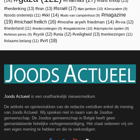
(14)
hans knoop
(13)
Israël
(17)
herdenking
(13)
iran
(13)
jan jambon
(10)
Jeruzalem
(9)
magazine
kkl
(14)
joods onderwijs
(11)
ludo van campenhout
(9)
(19)
michael freilich
(16)
moshe aryeh friedman
(14)
n-va
(12)
nederland
(11)
nederzettingen
(9)
negationisme
(10)
olympische spelen
(9)
veiligheid
(13)
syrië
(12)
unia
(12)
verkiezingen
(11)
shimon peres
(9)
vrt
(18)
vlaams belang
(11)
Joods Actueel
is een onafhankelijk nieuwsmedium.
De artikels en opiniestukken van de redactie vertolken enkel de mening
van Joods Actueel. Wij spreken niet in naam van de Joodse
gemeenschap. De Joodse gemeenschap in België heeft geen
gemandateerde feitelijke vertegenwoordiging. Het staat iedereen vrij om
een eigen mening te hebben en die te verkondigen.