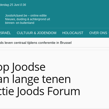
erdag 25 Juni 0:36
JoodsActueel.be – online editie
Nieuws, duiding & achtergrond uit
binnen- en buitenland
ISRAËL
CULTUUR & JODENDOM
HOLOCAUST
OVER ONS
s leven centraal tijdens conferentie in Brussel
ere Westen minderheden begrijpt”, Jinnih Beels (Vooruit)
rassing van Oost-Europa
laagdenbank”
nwerking met Mishpacha voor kosher travel en simchas wereldwijd
op Joodse
n lange tenen
ctie Joods Forum