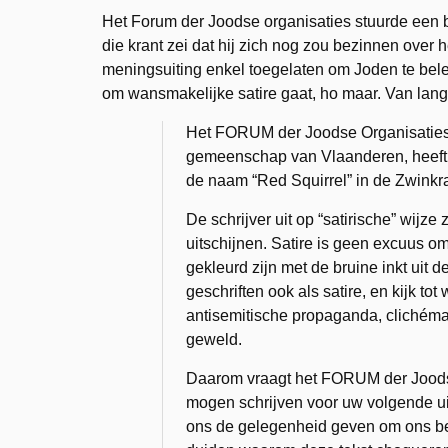
Het Forum der Joodse organisaties stuurde een b
die krant zei dat hij zich nog zou bezinnen over he
meningsuiting enkel toegelaten om Joden te bel
om wansmakelijke satire gaat, ho maar. Van lan
Het FORUM der Joodse Organisaties, 
gemeenschap van Vlaanderen, heeft m
de naam “Red Squirrel” in de Zwinkran
De schrijver uit op “satirische” wijze 
uitschijnen. Satire is geen excuus om
gekleurd zijn met de bruine inkt uit 
geschriften ook als satire, en kijk t
antisemitische propaganda, clichémati
geweld.
Daarom vraagt het FORUM der Joodse
mogen schrijven voor uw volgende ui
ons de gelegenheid geven om ons bezw