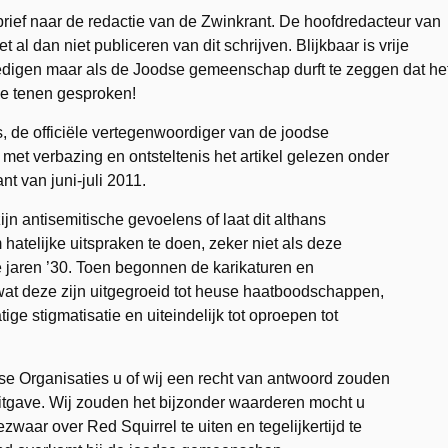
rief naar de redactie van de Zwinkrant. De hoofdredacteur van
t al dan niet publiceren van dit schrijven. Blijkbaar is vrije
edigen maar als de Joodse gemeenschap durft te zeggen dat he
ge tenen gesproken!
de officiële vertegenwoordiger van de joodse
et verbazing en ontsteltenis het artikel gelezen onder
t van juni-juli 2011.
zijn antisemitische gevoelens of laat dit althans
 hatelijke uitspraken te doen, zeker niet als deze
de jaren ’30. Toen begonnen de karikaturen en
ot wat deze zijn uitgegroeid tot heuse haatboodschappen,
ge stigmatisatie en uiteindelijk tot oproepen tot
 Organisaties u of wij een recht van antwoord zouden
tgave. Wij zouden het bijzonder waarderen mocht u
aar over Red Squirrel te uiten en tegelijkertijd te