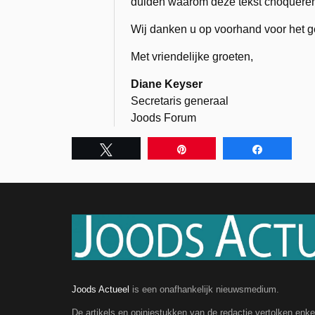
duiden waarom deze tekst choquere
Wij danken u op voorhand voor het ge
Met vriendelijke groeten,
Diane Keyser
Secretaris generaal
Joods Forum
Tweet
Pin
Share
Joods Actueel
is een onafhankelijk nieuwsmedium.
De artikels en opiniestukken van de redactie vertolken enk