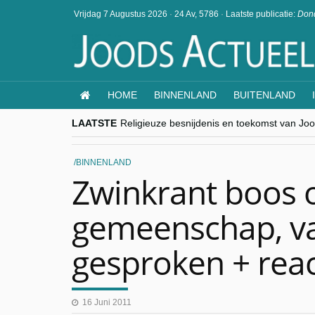
Vrijdag 7 Augustus 2026
·
24 Av, 5786
·
Laatste publicatie:
Dond
HOME
BINNENLAND
BUITENLAND
LAATSTE
Religieuze besnijdenis en toekomst van Jood
“Besnijdenisdebat toont hoe moeilijk seculi
CITYTRIP | ROEMENIË – Boekarest: de ver
“Vandaag zit elke Jood in België op de bek
BINNENLAND
goKosher lanceert nieuwe website en same
Zwinkrant boos 
gemeenschap, va
gesproken + rea
16 Juni 2011