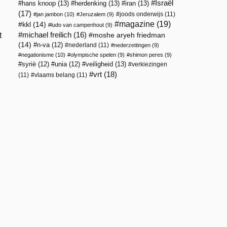
Israël
hans knoop
(13)
herdenking
(13)
iran
(13)
(17)
joods onderwijs
(11)
jan jambon
(10)
Jeruzalem
(9)
magazine
(19)
kkl
(14)
ludo van campenhout
(9)
t
michael freilich
(16)
moshe aryeh friedman
(14)
n-va
(12)
nederland
(11)
nederzettingen
(9)
negationisme
(10)
olympische spelen
(9)
shimon peres
(9)
veiligheid
(13)
syrië
(12)
unia
(12)
verkiezingen
vrt
(18)
(11)
vlaams belang
(11)