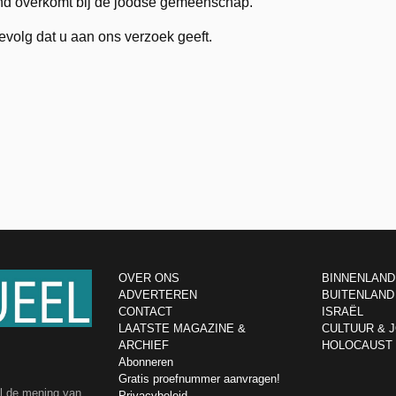
nd overkomt bij de joodse gemeenschap.
volg dat u aan ons verzoek geeft.
OVER ONS
BINNENLAND
ADVERTEREN
BUITENLAND
CONTACT
ISRAËL
LAATSTE MAGAZINE &
CULTUUR & 
ARCHIEF
HOLOCAUST
Abonneren
Gratis proefnummer aanvragen!
el de mening van
Privacybeleid