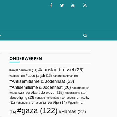
ONDERWERPEN
aanslag brussel
(26)
aalst carnaval
(11)
abou jahjah
(13)
abbas
(10)
andré gantman
(9)
Antisemitisme & Jodenhaat
(23)
Antisemitisme & Jodenhaat
(20)
apartheid
(9)
bart de wever
(15)
Auschwitz
(10)
besnijdenis
(10)
beveiliging
(13)
cd&v
brigitte herremans
(10)
ccojb
(9)
fjo
(14)
gantman
(11)
chanoeka
(9)
conflict
(10)
gaza
(122)
Hamas
(27)
(14)