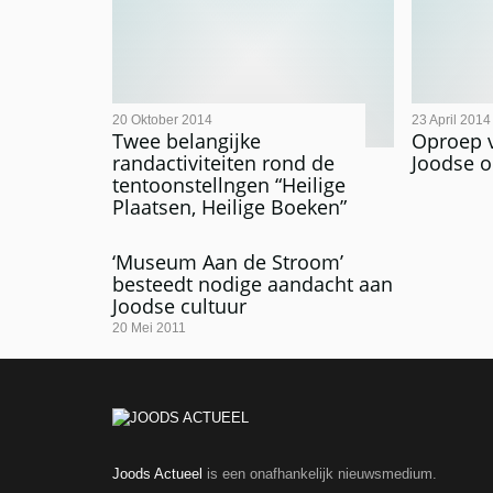
20 Oktober 2014
23 April 2014
Twee belangijke
Oproep 
randactiviteiten rond de
Joodse o
tentoonstellngen “Heilige
Plaatsen, Heilige Boeken”
‘Museum Aan de Stroom’
besteedt nodige aandacht aan
Joodse cultuur
20 Mei 2011
Joods Actueel
is een onafhankelijk nieuwsmedium.