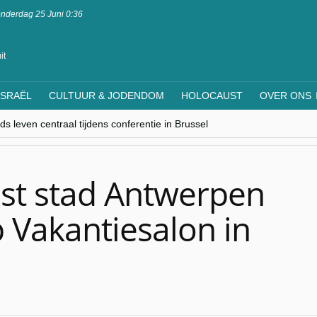
nderdag 25 Juni 0:36
it
ISRAËL
CULTUUR & JODENDOM
HOLOCAUST
OVER ONS
s leven centraal tijdens conferentie in Brussel
ere Westen minderheden begrijpt”, Jinnih Beels (Vooruit)
rassing van Oost-Europa
laagdenbank”
nwerking met Mishpacha voor kosher travel en simchas wereldwijd
nst stad Antwerpen
p Vakantiesalon in