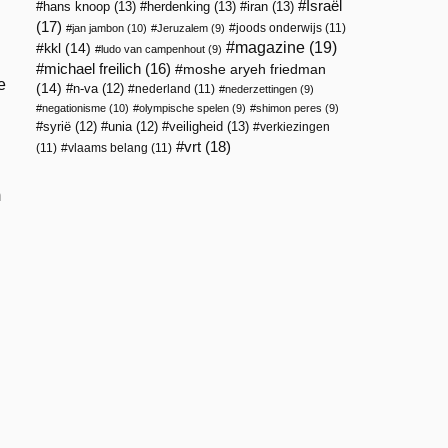
Israël
hans knoop
(13)
herdenking
(13)
iran
(13)
(17)
joods onderwijs
(11)
jan jambon
(10)
Jeruzalem
(9)
magazine
(19)
kkl
(14)
ludo van campenhout
(9)
michael freilich
(16)
moshe aryeh friedman
e
(14)
n-va
(12)
nederland
(11)
nederzettingen
(9)
negationisme
(10)
olympische spelen
(9)
shimon peres
(9)
veiligheid
(13)
syrië
(12)
unia
(12)
verkiezingen
vrt
(18)
(11)
vlaams belang
(11)
m