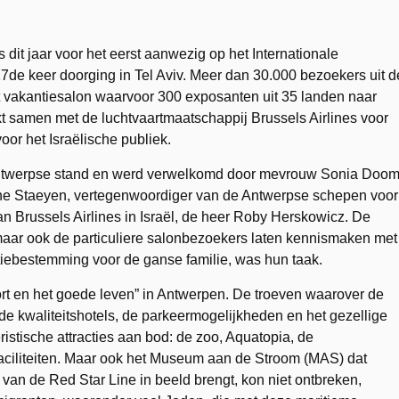
dit jaar voor het eerst aanwezig op het Internationale
7de keer doorging in Tel Aviv. Meer dan 30.000 bezoekers uit d
et vakantiesalon waarvoor 300 exposanten uit 35 landen naar
t samen met de luchtvaartmaatschappij Brussels Airlines voor
or het Israëlische publiek.
Antwerpse stand en werd verwelkomd door mevrouw Sonia Doo
Arne Staeyen, vertegenwoordiger van de Antwerpse schepen voor
n Brussels Airlines in Israël, de heer Roby Herskowicz. De
 maar ook de particuliere salonbezoekers laten kennismaken met
ntiebestemming voor de ganse familie, was hun taak.
ort en het goede leven” in Antwerpen. De troeven waarover de
 de kwaliteitshotels, de parkeermogelijkheden en het gezellige
stische attracties aan bod: de zoo, Aquatopia, de
faciliteiten. Maar ook het Museum aan de Stroom (MAS) dat
van de Red Star Line in beeld brengt, kon niet ontbreken,