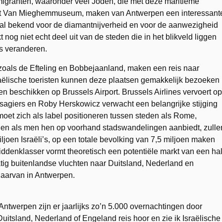
mmigranten, waaronder veel Joden, die met deze maritieme
het Van Mieghemmuseum, maken van Antwerpen een interessant
al bekend voor de diamantnijverheid en voor de aanwezigheid
g niet echt deel uit van de steden die in het blikveld liggen
us veranderen.
zoals de Efteling en Bobbejaanland, maken een reis naar
sraëlische toeristen kunnen deze plaatsen gemakkelijk bezoeken
 beschikken op Brussels Airport. Brussels Airlines vervoert op
passagiers en Roby Herskowicz verwacht een belangrijke stijging
 moet zich als label positioneren tussen steden als Rome,
 en als men hen op voorhand stadswandelingen aanbiedt, zulle
iljoen Israëli’s, op een totale bevolking van 7,5 miljoen maken
middenklasser vormt theoretisch een potentiële markt van een hal
tig buitenlandse vluchten naar Duitsland, Nederland en
 daarvan in Antwerpen.
 Antwerpen zijn er jaarlijks zo’n 5.000 overnachtingen door
 Duitsland, Nederland of Engeland reis hoor en zie ik Israëlische