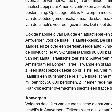
evenals het verhaal van de bijna drie miljoen i
maatschappij naar Amerika vertrokken alsook 
bestemming. Op dit ogenblik is Antwerpen meest
van de Joodse gemeenschap maar de stad maakt no
van de Israëli’s voor een gezinsreis. Dat moet d
Ook de nabijheid van Brugge en attractieparken 
Antwerpen voor de Israëli’ s aantrekkelijk. De I
aangezien ze over een gereserveerde auto kunnen
de lijnvlucht Tel Aviv-Brussel jaarlijks 90.000 
van het aantal Israëlische toeristen: “Antwerpen
Amsterdam en Londen. Israëli’s wandelen graag
zij een stadsbezoek zeker op prijs stellen. Vier m
jaarlijks een buitenlandse reis.” De Israëlische 
miljoen tot 750.000 personen. Zij nemen regelma
Frankrijk echter overnachten slechts een fractie
Antwerpen
Volgens de cijfers van de toeristische dienst van
Israëli’s in Antwerpen. “Telkens weer als ik naar