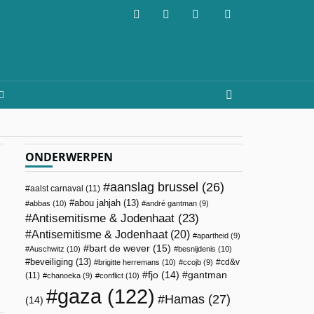
ONDERWERPEN
aanslag brussel
(26)
aalst carnaval
(11)
abou jahjah
(13)
abbas
(10)
andré gantman
(9)
Antisemitisme & Jodenhaat
(23)
Antisemitisme & Jodenhaat
(20)
apartheid
(9)
bart de wever
(15)
Auschwitz
(10)
besnijdenis
(10)
beveiliging
(13)
cd&v
brigitte herremans
(10)
ccojb
(9)
fjo
(14)
gantman
(11)
chanoeka
(9)
conflict
(10)
gaza
(122)
Hamas
(27)
(14)