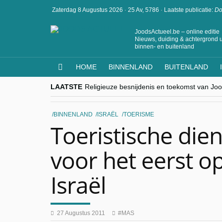
Zaterdag 8 Augustus 2026
·
25 Av, 5786
·
Laatste publicatie:
Do
JoodsActueel.be – online editie
Nieuws, duiding & achtergrond u
binnen- en buitenland
HOME
BINNENLAND
BUITENLAND
LAATSTE
Religieuze besnijdenis en toekomst van Jood
“Besnijdenisdebat toont hoe moeilijk seculi
CITYTRIP | ROEMENIË – Boekarest: de ver
“Vandaag zit elke Jood in België op de bek
BINNENLAND
ISRAËL
TOERISME
goKosher lanceert nieuwe website en same
Toeristische die
voor het eerst o
Israël
27 Augustus 2011
MAS