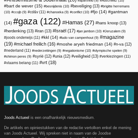
apartheid
(9)
Auschwitz
(10)
bart de wever
(15)
beveiliging
(13)
besnijdenis
(10)
brigitte herremans
fjo
(14)
gantman
cd&v
(11)
(10)
ccojb
(9)
chanoeka
(9)
conflict
(10)
gaza
(122)
Hamas
(27)
(14)
hans knoop
(13)
Israël
(17)
herdenking
(13)
iran
(13)
jan jambon
(10)
Jeruzalem
(9)
magazine
kkl
(14)
joods onderwijs
(11)
ludo van campenhout
(9)
(19)
michael freilich
(16)
moshe aryeh friedman
(14)
n-va
(12)
nederland
(11)
nederzettingen
(9)
negationisme
(10)
olympische spelen
(9)
veiligheid
(13)
syrië
(12)
unia
(12)
verkiezingen
(11)
shimon peres
(9)
vrt
(18)
vlaams belang
(11)
Joods Actueel
is een onafhankelijk nieuwsmedium.
De artikels en opiniestukken van de redactie vertolken enkel de mening
van Joods Actueel. Wij spreken niet in naam van de Joodse