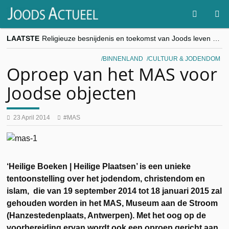
LAATSTE
Religieuze besnijdenis en toekomst van Joods leven centraal tijdens conferentie in Brussel
“Besnijdenisdebat toont hoe moeilijk seculiere Westen minderheden begrijpt”, Jinnih Beels (Vooruit)
CITYTRIP | ROEMENIË – Boekarest: de verrassing van Oost-Europa
BINNENLAND
CULTUUR & JODENDOM
“Vandaag zit elke Jood in België op de beklaagdenbank”
Oproep van het MAS voor
goKosher lanceert nieuwe website en samenwerking met Mishpacha voor kosher travel en simchas wereldwijd
Joodse objecten
23 April 2014
MAS
‘Heilige Boeken | Heilige Plaatsen’ is een unieke
tentoonstelling over het jodendom, christendom en
islam, die van 19 september 2014 tot 18 januari 2015 zal
gehouden worden in het MAS, Museum aan de Stroom
(Hanzestedenplaats, Antwerpen). Met het oog op de
voorbereiding ervan wordt ook een oproep gericht aan