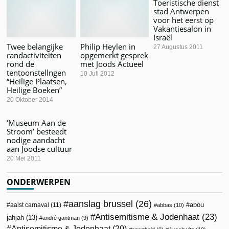
Toeristische dienst
stad Antwerpen
voor het eerst op
Vakantiesalon in
Israël
Twee belangijke
Philip Heylen in
27 Augustus 2011
randactiviteiten
opgemerkt gesprek
rond de
met Joods Actueel
tentoonstellngen
10 Juli 2012
“Heilige Plaatsen,
Heilige Boeken”
20 Oktober 2014
‘Museum Aan de
Stroom’ besteedt
nodige aandacht
aan Joodse cultuur
20 Mei 2011
ONDERWERPEN
aanslag brussel
(26)
abou
aalst carnaval
(11)
abbas
(10)
Antisemitisme & Jodenhaat
(23)
jahjah
(13)
andré gantman
(9)
Antisemitisme & Jodenhaat
(20)