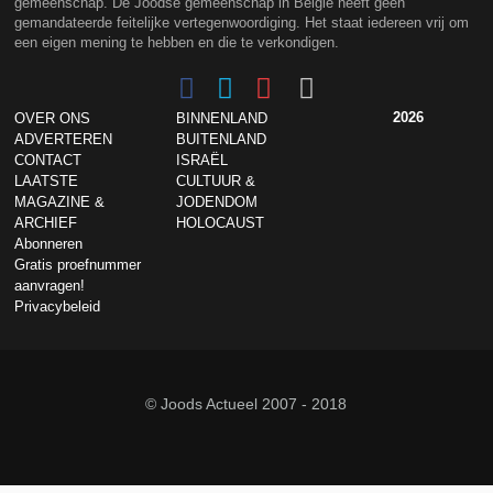
gemeenschap. De Joodse gemeenschap in België heeft geen
gemandateerde feitelijke vertegenwoordiging. Het staat iedereen vrij om
een eigen mening te hebben en die te verkondigen.
2026
OVER ONS
BINNENLAND
ADVERTEREN
BUITENLAND
CONTACT
ISRAËL
LAATSTE
CULTUUR &
MAGAZINE &
JODENDOM
ARCHIEF
HOLOCAUST
Abonneren
Gratis proefnummer
aanvragen!
Privacybeleid
© Joods Actueel 2007 - 2018