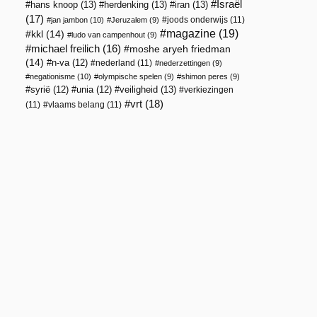
Israël
hans knoop
(13)
herdenking
(13)
iran
(13)
(17)
joods onderwijs
(11)
jan jambon
(10)
Jeruzalem
(9)
magazine
(19)
kkl
(14)
ludo van campenhout
(9)
michael freilich
(16)
moshe aryeh friedman
(14)
n-va
(12)
nederland
(11)
nederzettingen
(9)
negationisme
(10)
olympische spelen
(9)
shimon peres
(9)
veiligheid
(13)
syrië
(12)
unia
(12)
verkiezingen
vrt
(18)
(11)
vlaams belang
(11)