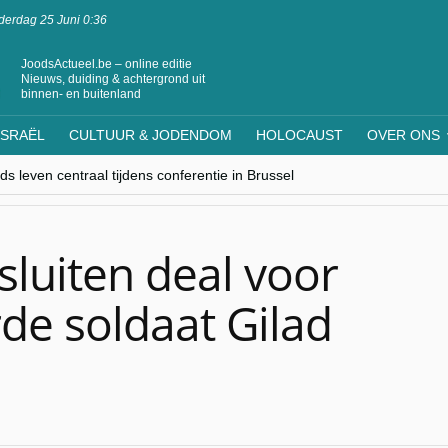
erdag 25 Juni 0:36
JoodsActueel.be – online editie
Nieuws, duiding & achtergrond uit
binnen- en buitenland
ISRAËL
CULTUUR & JODENDOM
HOLOCAUST
OVER ONS
s leven centraal tijdens conferentie in Brussel
ere Westen minderheden begrijpt”, Jinnih Beels (Vooruit)
rassing van Oost-Europa
laagdenbank”
nwerking met Mishpacha voor kosher travel en simchas wereldwijd
sluiten deal voor
rde soldaat Gilad