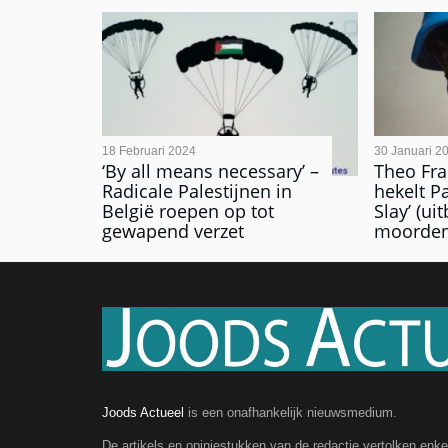
18 Februari 2024
30 Januari 2
‘By all means necessary’ –
Theo Fra
Radicale Palestijnen in
hekelt Pa
België roepen op tot
Slay’ (ui
gewapend verzet
moorden
Joods Actueel
is een onafhankelijk nieuwsmedium.
De artikels en opiniestukken van de redactie vertolken enk