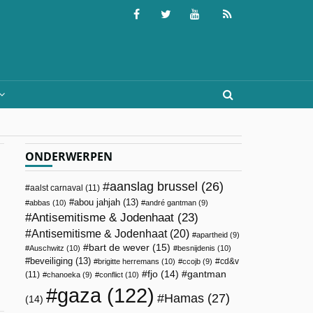
ONDERWERPEN
aanslag brussel
(26)
aalst carnaval
(11)
abou jahjah
(13)
abbas
(10)
andré gantman
(9)
Antisemitisme & Jodenhaat
(23)
Antisemitisme & Jodenhaat
(20)
apartheid
(9)
bart de wever
(15)
Auschwitz
(10)
besnijdenis
(10)
beveiliging
(13)
cd&v
brigitte herremans
(10)
ccojb
(9)
fjo
(14)
gantman
(11)
chanoeka
(9)
conflict
(10)
gaza
(122)
Hamas
(27)
(14)