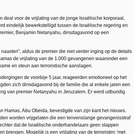
 deal voor de vrijlating van de jonge Israëlische korporaal,
erd eindelijk bewerkstelligd tussen de Israëlische regering en
premier, Benjamin Netanyahu, dinsdagavond op een
jn naasten”, aldus de premier die niet verder inging op de details
 Hamas de vrijlating van de 1.000 gevangenen waaronder een
name en steun aan terroristische aanslagen.
ndergingen de voorbije 5 jaar, reageerden emotioneel op het
den zich dinsdagavond bij de familie die al enkele jaren een
ing van premier Netanyahu in Jeruzalem. Er werd uitbundig
 Hamas, Abu Obeida, bevestigde van zijn kant het nieuws.
den worden vrijgelaten die een lenvenslange gevangenisstraf
e echter dat de Israëlische onderhandelaars geen stappen
brengen. Mogelijk is een vrijlating van de terroristen ‘met