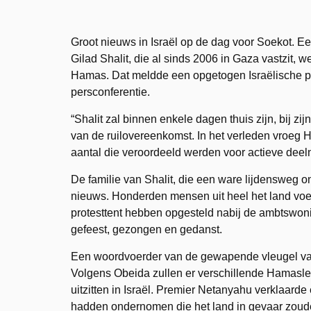
Groot nieuws in Israël op de dag voor Soekot. Een
Gilad Shalit, die al sinds 2006 in Gaza vastzit, w
Hamas. Dat meldde een opgetogen Israëlische 
persconferentie.
“Shalit zal binnen enkele dagen thuis zijn, bij zi
van de ruilovereenkomst. In het verleden vroeg
aantal die veroordeeld werden voor actieve deel
De familie van Shalit, die een ware lijdensweg o
nieuws. Honderden mensen uit heel het land voeg
protesttent hebben opgesteld nabij de ambtswon
gefeest, gezongen en gedanst.
Een woordvoerder van de gewapende vleugel van
Volgens Obeida zullen er verschillende Hamasle
uitzitten in Israël. Premier Netanyahu verklaard
hadden ondernomen die het land in gevaar zouden 