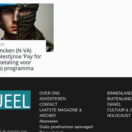
024
ncken (N-VA)
lestijnse ‘Pay for
tbetaling voor
) programma
OVER ONS
BINNENLAND
ADVERTEREN
BUITENLAND
CONTACT
ISRAËL
LAATSTE MAGAZINE &
CULTUUR & 
ARCHIEF
HOLOCAUST
Abonneren
Gratis proefnummer aanvragen!
el de mening van