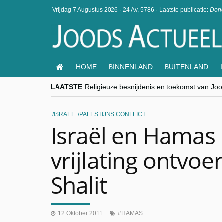
Vrijdag 7 Augustus 2026
·
24 Av, 5786
·
Laatste publicatie:
Dond
HOME
BINNENLAND
BUITENLAND
LAATSTE
Religieuze besnijdenis en toekomst van Jood
“Besnijdenisdebat toont hoe moeilijk seculi
CITYTRIP | ROEMENIË – Boekarest: de ver
“Vandaag zit elke Jood in België op de bek
ISRAËL
PALESTIJNS CONFLICT
goKosher lanceert nieuwe website en same
Israël en Hamas 
vrijlating ontvoe
Shalit
12 Oktober 2011
HAMAS