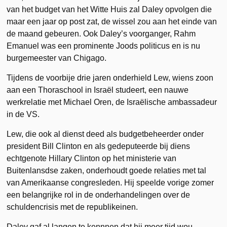
van het budget van het Witte Huis zal Daley opvolgen die
maar een jaar op post zat, de wissel zou aan het einde van
de maand gebeuren. Ook Daley’s voorganger, Rahm
Emanuel was een prominente Joods politicus en is nu
burgemeester van Chigago.
Tijdens de voorbije drie jaren onderhield Lew, wiens zoon
aan een Thoraschool in Israël studeert, een nauwe
werkrelatie met Michael Oren, de Israëlische ambassadeur
in de VS.
Lew, die ook al dienst deed als budgetbeheerder onder
president Bill Clinton en als gedeputeerde bij diens
echtgenote Hillary Clinton op het ministerie van
Buitenlansdse zaken, onderhoudt goede relaties met tal
van Amerikaanse congresleden. Hij speelde vorige zomer
een belangrijke rol in de onderhandelingen over de
schuldencrisis met de republikeinen.
Daley gaf al langen te kennnen dat hij meer tijd wou