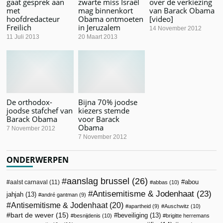
gaat gesprek aan
zwarte miss Israël
over de verkiezing
met
mag binnenkort
van Barack Obama
hoofdredacteur
Obama ontmoeten
[video]
Freilich
in Jeruzalem
14 November 2012
11 Juli 2013
20 Maart 2013
De orthodox-
Bijna 70% joodse
joodse stafchef van
kiezers stemde
Barack Obama
voor Barack
Obama
7 November 2012
7 November 2012
ONDERWERPEN
aanslag brussel
(26)
abou
aalst carnaval
(11)
abbas
(10)
Antisemitisme & Jodenhaat
(23)
jahjah
(13)
andré gantman
(9)
Antisemitisme & Jodenhaat
(20)
apartheid
(9)
Auschwitz
(10)
bart de wever
(15)
beveiliging
(13)
besnijdenis
(10)
brigitte herremans