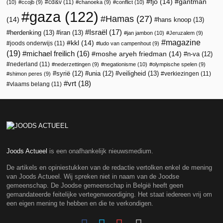
fjo
(14)
gantman
cd&v
(11)
(10)
ccojb
(9)
chanoeka
(9)
conflict
(10)
gaza
(122)
Hamas
(27)
(14)
hans knoop
(13)
Israël
(17)
herdenking
(13)
iran
(13)
jan jambon
(10)
Jeruzalem
(9)
magazine
kkl
(14)
joods onderwijs
(11)
ludo van campenhout
(9)
(19)
michael freilich
(16)
moshe aryeh friedman
(14)
n-va
(12)
nederland
(11)
nederzettingen
(9)
negationisme
(10)
olympische spelen
(9)
veiligheid
(13)
syrië
(12)
unia
(12)
verkiezingen
(11)
shimon peres
(9)
vrt
(18)
vlaams belang
(11)
Joods Actueel
is een onafhankelijk nieuwsmedium.
De artikels en opiniestukken van de redactie vertolken enkel de mening
van Joods Actueel. Wij spreken niet in naam van de Joodse
gemeenschap. De Joodse gemeenschap in België heeft geen
gemandateerde feitelijke vertegenwoordiging. Het staat iedereen vrij om
een eigen mening te hebben en die te verkondigen.