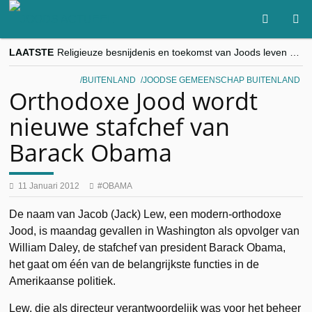
LAATSTE
Religieuze besnijdenis en toekomst van Joods leven centraal tijdens conferentie in Brussel
“Besnijdenisdebat toont hoe moeilijk seculiere Westen minderheden begrijpt”, Jinnih Beels (Vooruit)
CITYTRIP | ROEMENIË – Boekarest: de verrassing van Oost-Europa
BUITENLAND
JOODSE GEMEENSCHAP BUITENLAND
“Vandaag zit elke Jood in België op de beklaagdenbank”
Orthodoxe Jood wordt
goKosher lanceert nieuwe website en samenwerking met Mishpacha voor kosher travel en simchas wereldwijd
nieuwe stafchef van
Barack Obama
11 Januari 2012
OBAMA
De naam van Jacob (Jack) Lew, een modern-orthodoxe
Jood, is maandag gevallen in Washington als opvolger van
William Daley, de stafchef van president Barack Obama,
het gaat om één van de belangrijkste functies in de
Amerikaanse politiek.
Lew, die als directeur verantwoordelijk was voor het beheer