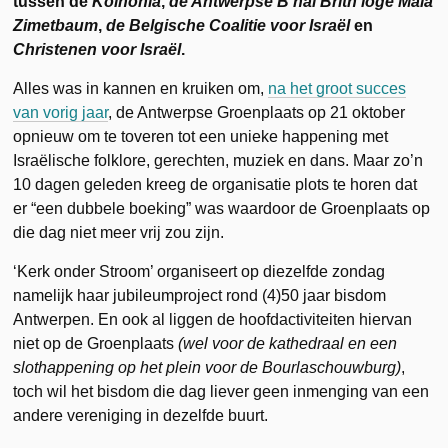
tussen de
Koinonia
,
de Antwerpse B’nai Brith loge Mala
Zimetbaum
,
de Belgische Coalitie voor Israël
en
Christenen voor Israël
.
Alles was in kannen en kruiken om,
na het groot succes
van vorig jaar
, de Antwerpse Groenplaats op 21 oktober
opnieuw om te toveren tot een unieke happening met
Israëlische folklore, gerechten, muziek en dans. Maar zo’n
10 dagen geleden kreeg de organisatie plots te horen dat
er “een dubbele boeking” was waardoor de Groenplaats op
die dag niet meer vrij zou zijn.
‘Kerk onder Stroom’ organiseert op diezelfde zondag
namelijk haar jubileumproject rond (4)50 jaar bisdom
Antwerpen. En ook al liggen de hoofdactiviteiten hiervan
niet op de Groenplaats
(wel voor de kathedraal en een
slothappening op het plein voor de Bourlaschouwburg)
,
toch wil het bisdom die dag liever geen inmenging van een
andere vereniging in dezelfde buurt.