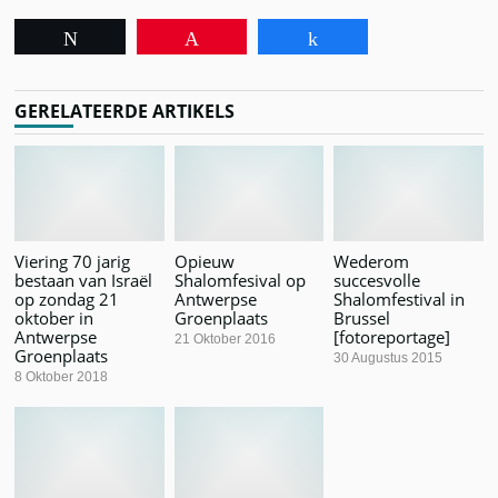
Tweet
Pin
Share
GERELATEERDE ARTIKELS
Viering 70 jarig
Opieuw
Wederom
bestaan van Israël
Shalomfesival op
succesvolle
op zondag 21
Antwerpse
Shalomfestival in
oktober in
Groenplaats
Brussel
Antwerpse
[fotoreportage]
21 Oktober 2016
Groenplaats
30 Augustus 2015
8 Oktober 2018