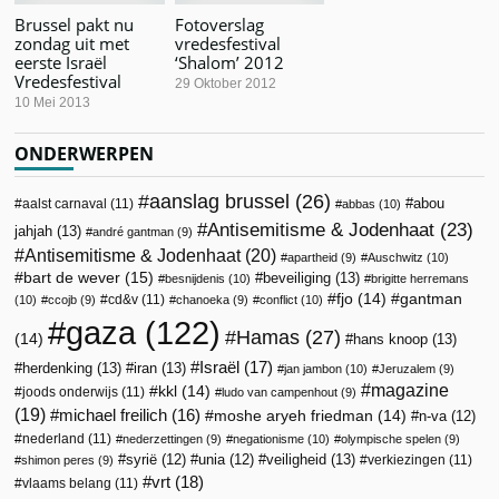
Brussel pakt nu
Fotoverslag
zondag uit met
vredesfestival
eerste Israël
‘Shalom’ 2012
Vredesfestival
29 Oktober 2012
10 Mei 2013
ONDERWERPEN
aanslag brussel
(26)
abou
aalst carnaval
(11)
abbas
(10)
Antisemitisme & Jodenhaat
(23)
jahjah
(13)
andré gantman
(9)
Antisemitisme & Jodenhaat
(20)
apartheid
(9)
Auschwitz
(10)
bart de wever
(15)
beveiliging
(13)
besnijdenis
(10)
brigitte herremans
fjo
(14)
gantman
cd&v
(11)
(10)
ccojb
(9)
chanoeka
(9)
conflict
(10)
gaza
(122)
Hamas
(27)
(14)
hans knoop
(13)
Israël
(17)
herdenking
(13)
iran
(13)
jan jambon
(10)
Jeruzalem
(9)
magazine
kkl
(14)
joods onderwijs
(11)
ludo van campenhout
(9)
(19)
michael freilich
(16)
moshe aryeh friedman
(14)
n-va
(12)
nederland
(11)
nederzettingen
(9)
negationisme
(10)
olympische spelen
(9)
veiligheid
(13)
syrië
(12)
unia
(12)
verkiezingen
(11)
shimon peres
(9)
vrt
(18)
vlaams belang
(11)