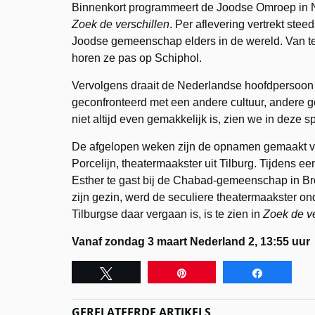
Binnenkort programmeert de Joodse Omroep in Ne
Zoek de verschillen
. Per aflevering vertrekt st
Joodse gemeenschap elders in de wereld. Van te
horen ze pas op Schiphol.
Vervolgens draait de Nederlandse hoofdpersoon e
geconfronteerd met een andere cultuur, andere 
niet altijd even gemakkelijk is, zien we in deze 
De afgelopen weken zijn de opnamen gemaakt vo
Porcelijn, theatermaakster uit Tilburg. Tijdens e
Esther te gast bij de Chabad-gemeenschap in Br
zijn gezin, werd de seculiere theatermaakster 
Tilburgse daar vergaan is, is te zien in
Zoek de ve
Vanaf zondag 3 maart Nederland 2, 13:55 uur
Tweet
Pin
Share
GERELATEERDE ARTIKELS