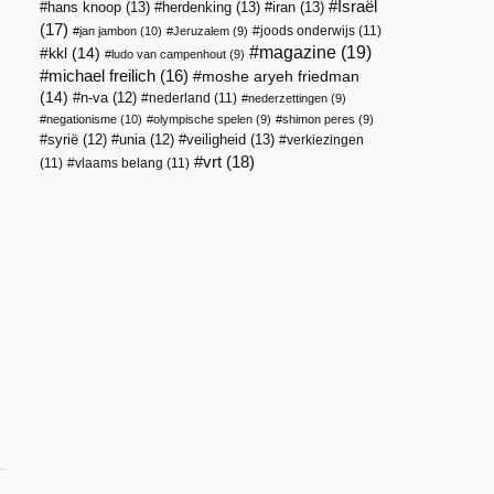
Israël
hans knoop
(13)
herdenking
(13)
iran
(13)
(17)
joods onderwijs
(11)
jan jambon
(10)
Jeruzalem
(9)
magazine
(19)
kkl
(14)
ludo van campenhout
(9)
michael freilich
(16)
moshe aryeh friedman
(14)
n-va
(12)
nederland
(11)
nederzettingen
(9)
negationisme
(10)
olympische spelen
(9)
shimon peres
(9)
veiligheid
(13)
syrië
(12)
unia
(12)
verkiezingen
vrt
(18)
(11)
vlaams belang
(11)