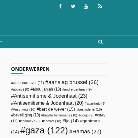
ONDERWERPEN
aanslag brussel
(26)
aalst carnaval
(11)
abou jahjah
(13)
abbas
(10)
andré gantman
(9)
Antisemitisme & Jodenhaat
(23)
Antisemitisme & Jodenhaat
(20)
apartheid
(9)
bart de wever
(15)
Auschwitz
(10)
besnijdenis
(10)
beveiliging
(13)
cd&v
brigitte herremans
(10)
ccojb
(9)
fjo
(14)
gantman
(11)
chanoeka
(9)
conflict
(10)
gaza
(122)
Hamas
(27)
(14)