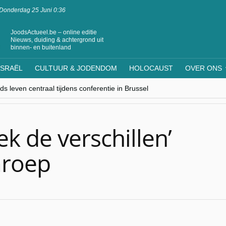
Donderdag 25 Juni 0:36
JoodsActueel.be – online editie
Nieuws, duiding & achtergrond uit
binnen- en buitenland
ISRAËL
CULTUUR & JODENDOM
HOLOCAUST
OVER ONS
s leven centraal tijdens conferentie in Brussel
ere Westen minderheden begrijpt”, Jinnih Beels (Vooruit)
rassing van Oost-Europa
laagdenbank”
nwerking met Mishpacha voor kosher travel en simchas wereldwijd
k de verschillen’
mroep