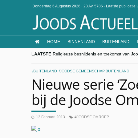
Donderdag 6 Augustus 2026
·
23 Av, 5786
·
Laatste publicatie:
HOME
BINNENLAND
BUITENLAND
LAATSTE
Religieuze besnijdenis en toekomst van Jood
“Besnijdenisdebat toont hoe moeilijk seculi
CITYTRIP | ROEMENIË – Boekarest: de ver
“Vandaag zit elke Jood in België op de bek
BUITENLAND
JOODSE GEMEENSCHAP BUITENLAND
goKosher lanceert nieuwe website en same
Nieuwe serie ‘Zoe
bij de Joodse O
13 Februari 2013
JOODSE OMROEP