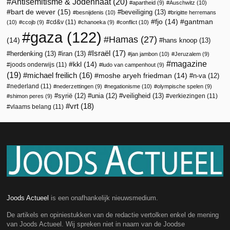
Antisemitisme & Jodenhaat
(20)
apartheid
(9)
Auschwitz
(10)
bart de wever
(15)
beveiliging
(13)
besnijdenis
(10)
brigitte herremans
fjo
(14)
gantman
cd&v
(11)
(10)
ccojb
(9)
chanoeka
(9)
conflict
(10)
gaza
(122)
Hamas
(27)
(14)
hans knoop
(13)
Israël
(17)
herdenking
(13)
iran
(13)
jan jambon
(10)
Jeruzalem
(9)
magazine
kkl
(14)
joods onderwijs
(11)
ludo van campenhout
(9)
(19)
michael freilich
(16)
moshe aryeh friedman
(14)
n-va
(12)
nederland
(11)
nederzettingen
(9)
negationisme
(10)
olympische spelen
(9)
veiligheid
(13)
syrië
(12)
unia
(12)
verkiezingen
(11)
shimon peres
(9)
vrt
(18)
vlaams belang
(11)
Joods Actueel
is een onafhankelijk nieuwsmedium.
De artikels en opiniestukken van de redactie vertolken enkel de mening
van Joods Actueel. Wij spreken niet in naam van de Joodse