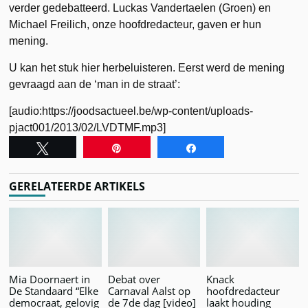
verder gedebatteerd. Luckas Vandertaelen (Groen) en
Michael Freilich, onze hoofdredacteur, gaven er hun
mening.
U kan het stuk hier herbeluisteren. Eerst werd de mening
gevraagd aan de ‘man in de straat’:
[audio:https://joodsactueel.be/wp-content/uploads-
pjact001/2013/02/LVDTMF.mp3]
Tweet
Pin
Share
GERELATEERDE ARTIKELS
Mia Doornaert in
Debat over
Knack
De Standaard “Elke
Carnaval Aalst op
hoofdredacteur
democraat, gelovig
de 7de dag [video]
laakt houding