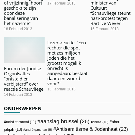
of vrijzinnig, hoort
minister van
17 Februari 2013
geschokt te zijn
Cultuur:
door deze
“Schauvliege steunt
banalisering van
nazi-protest tegen
het nazisme”
Bart De Wever “
18 Februari 2013
15 Februari 2013
Lezersreactie: “Een
rechter die spot
met zes miljoen
Joden die het
grootst mogelijk
onrecht is
Forum der Joodse
aangedaan: bestaat
Organisaties
daar een woord
“ontsteld en
voor?”
verbijsterd” over
reactie Schauvliege
13 Februari 2013
14 Februari 2013
ONDERWERPEN
aanslag brussel
(26)
abou
aalst carnaval
(11)
abbas
(10)
Antisemitisme & Jodenhaat
(23)
jahjah
(13)
andré gantman
(9)