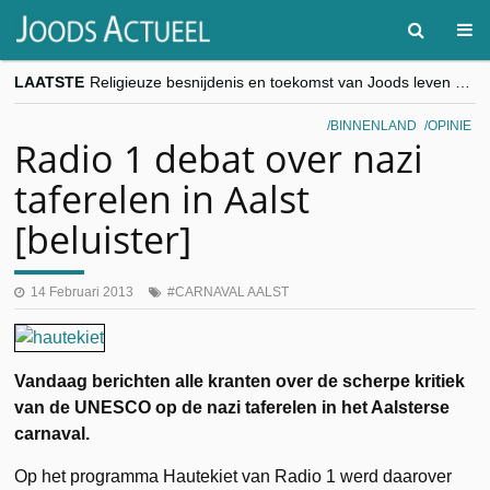
LAATSTE
Religieuze besnijdenis en toekomst van Joods leven centraal tijdens conferentie in Brussel
“Besnijdenisdebat toont hoe moeilijk seculiere Westen minderheden begrijpt”, Jinnih Beels (Vooruit)
CITYTRIP | ROEMENIË – Boekarest: de verrassing van Oost-Europa
BINNENLAND
OPINIE
“Vandaag zit elke Jood in België op de beklaagdenbank”
Radio 1 debat over nazi
goKosher lanceert nieuwe website en samenwerking met Mishpacha voor kosher travel en simchas wereldwijd
taferelen in Aalst
[beluister]
14 Februari 2013
CARNAVAL AALST
Vandaag berichten alle kranten over de scherpe kritiek
van de UNESCO op de nazi taferelen in het Aalsterse
carnaval.
Op het programma Hautekiet van Radio 1 werd daarover