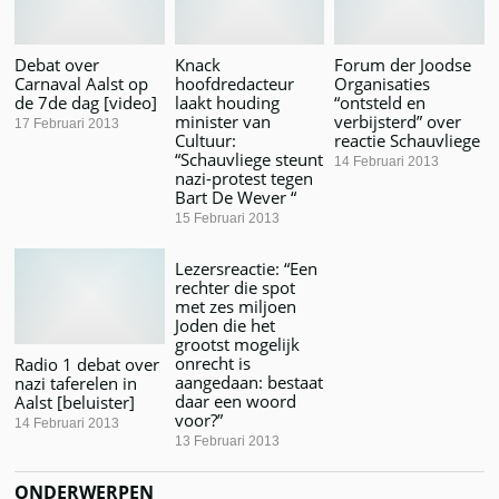
Debat over
Knack
Forum der Joodse
Carnaval Aalst op
hoofdredacteur
Organisaties
de 7de dag [video]
laakt houding
“ontsteld en
minister van
verbijsterd” over
17 Februari 2013
Cultuur:
reactie Schauvliege
“Schauvliege steunt
14 Februari 2013
nazi-protest tegen
Bart De Wever “
15 Februari 2013
Lezersreactie: “Een
rechter die spot
met zes miljoen
Joden die het
grootst mogelijk
onrecht is
Radio 1 debat over
aangedaan: bestaat
nazi taferelen in
daar een woord
Aalst [beluister]
voor?”
14 Februari 2013
13 Februari 2013
ONDERWERPEN