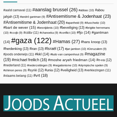
aanslag brussel
(26)
abou
aalst carnaval
(11)
abbas
(10)
Antisemitisme & Jodenhaat
(23)
jahjah
(13)
andré gantman
(9)
Antisemitisme & Jodenhaat
(20)
apartheid
(9)
Auschwitz
(10)
bart de wever
(15)
beveiliging
(13)
besnijdenis
(10)
brigitte herremans
fjo
(14)
gantman
cd&v
(11)
(10)
ccojb
(9)
chanoeka
(9)
conflict
(10)
gaza
(122)
Hamas
(27)
(14)
hans knoop
(13)
Israël
(17)
herdenking
(13)
iran
(13)
jan jambon
(10)
Jeruzalem
(9)
magazine
kkl
(14)
joods onderwijs
(11)
ludo van campenhout
(9)
(19)
michael freilich
(16)
moshe aryeh friedman
(14)
n-va
(12)
nederland
(11)
nederzettingen
(9)
negationisme
(10)
olympische spelen
(9)
veiligheid
(13)
syrië
(12)
unia
(12)
verkiezingen
(11)
shimon peres
(9)
vrt
(18)
vlaams belang
(11)