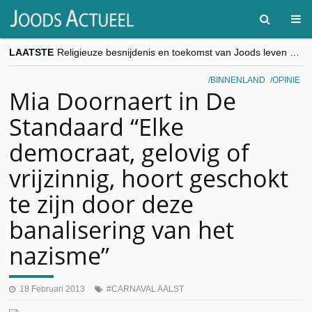
LAATSTE
Religieuze besnijdenis en toekomst van Joods leven centraal tijdens conferentie in Brussel
“Besnijdenisdebat toont hoe moeilijk seculiere Westen minderheden begrijpt”, Jinnih Beels (Vooruit)
CITYTRIP | ROEMENIË – Boekarest: de verrassing van Oost-Europa
BINNENLAND
OPINIE
“Vandaag zit elke Jood in België op de beklaagdenbank”
Mia Doornaert in De
goKosher lanceert nieuwe website en samenwerking met Mishpacha voor kosher travel en simchas wereldwijd
Standaard “Elke
democraat, gelovig of
vrijzinnig, hoort geschokt
te zijn door deze
banalisering van het
nazisme”
18 Februari 2013
CARNAVAL AALST