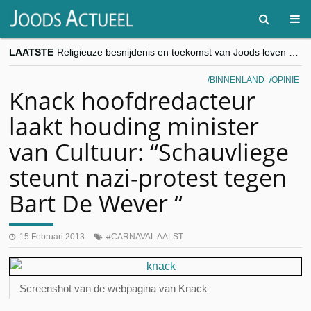
LAATSTE
Religieuze besnijdenis en toekomst van Joods leven centraal tijdens conferentie in Brussel
“Besnijdenisdebat toont hoe moeilijk seculiere Westen minderheden begrijpt”, Jinnih Beels (Vooruit)
CITYTRIP | ROEMENIË – Boekarest: de verrassing van Oost-Europa
BINNENLAND
OPINIE
“Vandaag zit elke Jood in België op de beklaagdenbank”
Knack hoofdredacteur
goKosher lanceert nieuwe website en samenwerking met Mishpacha voor kosher travel en simchas wereldwijd
laakt houding minister
van Cultuur: “Schauvliege
steunt nazi-protest tegen
Bart De Wever “
15 Februari 2013
CARNAVAL AALST
Screenshot van de webpagina van Knack