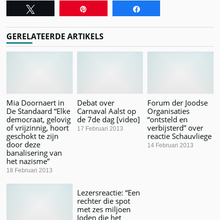
Tweet
Pin
Share
GERELATEERDE ARTIKELS
Mia Doornaert in
Debat over
Forum der Joodse
De Standaard “Elke
Carnaval Aalst op
Organisaties
democraat, gelovig
de 7de dag [video]
“ontsteld en
of vrijzinnig, hoort
verbijsterd” over
17 Februari 2013
geschokt te zijn
reactie Schauvliege
door deze
14 Februari 2013
banalisering van
het nazisme”
18 Februari 2013
Lezersreactie: “Een
rechter die spot
met zes miljoen
Joden die het