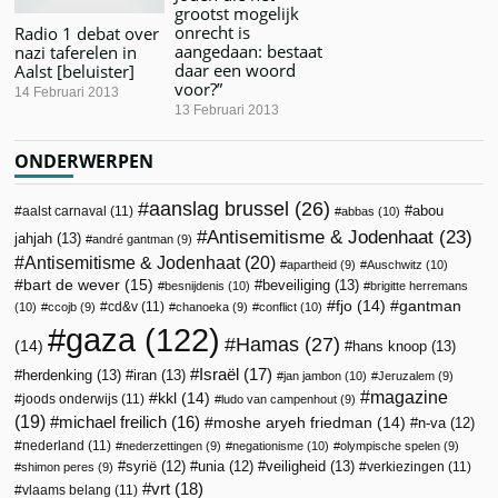
grootst mogelijk
onrecht is
Radio 1 debat over
aangedaan: bestaat
nazi taferelen in
daar een woord
Aalst [beluister]
voor?”
14 Februari 2013
13 Februari 2013
ONDERWERPEN
aanslag brussel
(26)
abou
aalst carnaval
(11)
abbas
(10)
Antisemitisme & Jodenhaat
(23)
jahjah
(13)
andré gantman
(9)
Antisemitisme & Jodenhaat
(20)
apartheid
(9)
Auschwitz
(10)
bart de wever
(15)
beveiliging
(13)
besnijdenis
(10)
brigitte herremans
fjo
(14)
gantman
cd&v
(11)
(10)
ccojb
(9)
chanoeka
(9)
conflict
(10)
gaza
(122)
Hamas
(27)
(14)
hans knoop
(13)
Israël
(17)
herdenking
(13)
iran
(13)
jan jambon
(10)
Jeruzalem
(9)
magazine
kkl
(14)
joods onderwijs
(11)
ludo van campenhout
(9)
(19)
michael freilich
(16)
moshe aryeh friedman
(14)
n-va
(12)
nederland
(11)
nederzettingen
(9)
negationisme
(10)
olympische spelen
(9)
veiligheid
(13)
syrië
(12)
unia
(12)
verkiezingen
(11)
shimon peres
(9)
vrt
(18)
vlaams belang
(11)