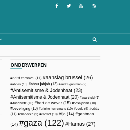
ONDERWERPEN
aanslag brussel
(26)
aalst carnaval
(11)
abou jahjah
(13)
abbas
(10)
andré gantman
(9)
Antisemitisme & Jodenhaat
(23)
Antisemitisme & Jodenhaat
(20)
apartheid
(9)
bart de wever
(15)
Auschwitz
(10)
besnijdenis
(10)
beveiliging
(13)
cd&v
brigitte herremans
(10)
ccojb
(9)
fjo
(14)
gantman
(11)
chanoeka
(9)
conflict
(10)
gaza
(122)
Hamas
(27)
(14)