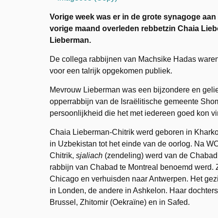
Vorige week was er in de grote synagoge aan
vorige maand overleden rebbetzin Chaia Lie
Lieberman.
De collega rabbijnen van Machsike Hadas waren 
voor een talrijk opgekomen publiek.
Mevrouw Lieberman was een bijzondere en geliefd
opperrabbijn van de Israëlitische gemeente Sh
persoonlijkheid die het met iedereen goed kon v
Chaia Lieberman-Chitrik werd geboren in Khark
in Uzbekistan tot het einde van de oorlog. Na W
Chitrik,
sjaliach
(zendeling) werd van de Chabadb
rabbijn van Chabad te Montreal benoemd werd. Z
Chicago en verhuisden naar Antwerpen. Het gezi
in Londen, de andere in Ashkelon. Haar dochter
Brussel, Zhitomir (Oekraïne) en in Safed.