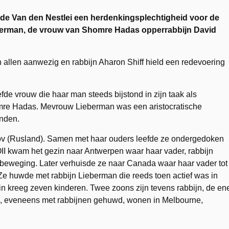
 de Van den Nestlei een herdenkingsplechtigheid voor de
berman, de vrouw van Shomre Hadas opperrabbijn David
allen aanwezig en rabbijn Aharon Shiff hield een redevoering
e vrouw die haar man steeds bijstond in zijn taak als
omre Hadas. Mevrouw Lieberman was een aristocratische
inden.
ov (Rusland). Samen met haar ouders leefde ze ondergedoken
OII kwam het gezin naar Antwerpen waar haar vader, rabbijn
eweging. Later verhuisde ze naar Canada waar haar vader tot
e huwde met rabbijn Lieberman die reeds toen actief was in
n kreeg zeven kinderen. Twee zoons zijn tevens rabbijn, de en
s, eveneens met rabbijnen gehuwd, wonen in Melbourne,