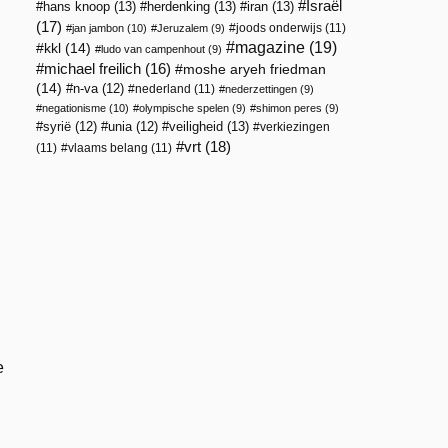
Israël
hans knoop
(13)
herdenking
(13)
iran
(13)
(17)
joods onderwijs
(11)
jan jambon
(10)
Jeruzalem
(9)
magazine
(19)
kkl
(14)
ludo van campenhout
(9)
michael freilich
(16)
moshe aryeh friedman
(14)
n-va
(12)
nederland
(11)
nederzettingen
(9)
negationisme
(10)
olympische spelen
(9)
shimon peres
(9)
veiligheid
(13)
syrië
(12)
unia
(12)
verkiezingen
vrt
(18)
(11)
vlaams belang
(11)
e