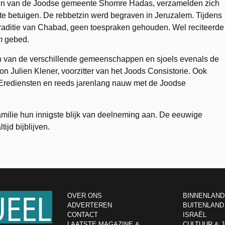
rten van de Joodse gemeente Shomre Hadas, verzamelden zich
te betuigen. De rebbetzin werd begraven in Jeruzalem. Tijdens
traditie van Chabad, geen toespraken gehouden. Wel reciteerde
m
gebed.
n van de verschillende gemeenschappen en sjoels evenals de
on Julien Klener, voorzitter van het Joods Consistorie. Ook
 Erediensten en reeds jarenlang nauw met de Joodse
milie hun innigste blijk van deelneming aan. De eeuwige
ijd bijblijven.
OVER ONS
BINNENLAND
ADVERTEREN
BUITENLAND
CONTACT
ISRAËL
LAATSTE MAGAZINE &
CULTUUR & 