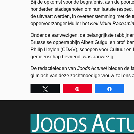
Bij de opkomst voor de begrafenis, aan de poo
honderden stadsgenoten om hun laatste respect 
de uitvaart werden, in overeenstemming met de 
oppervoorzanger Muller het
Keil Malei Rachami
Onder de aanwezigen, de belangrijkste rabbijne
Brusselse opperrabbijn Albert Guigui en prof. bar
Philip Heylen (CD&V), schepen voor Cultuur en
gemeenschap bevriend, was aanwezig.
De redactieleden van
Joods Actueel
bieden de fa
glimlach van deze zachtmoedige vrouw zal ons alt
Tweet
Pin
Share