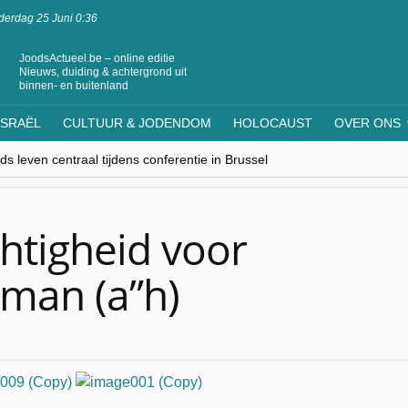
erdag 25 Juni 0:36
JoodsActueel.be – online editie
Nieuws, duiding & achtergrond uit
binnen- en buitenland
ISRAËL
CULTUUR & JODENDOM
HOLOCAUST
OVER ONS
s leven centraal tijdens conferentie in Brussel
ere Westen minderheden begrijpt”, Jinnih Beels (Vooruit)
rassing van Oost-Europa
laagdenbank”
nwerking met Mishpacha voor kosher travel en simchas wereldwijd
htigheid voor
rman (a”h)