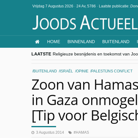
Vrijdag 7 Augustus 2026
·
24 Av, 5786
·
Laatste publicatie:
Dond
HOME
BINNENLAND
BUITENLAND
LAATSTE
Religieuze besnijdenis en toekomst van Jood
“Besnijdenisdebat toont hoe moeilijk seculi
CITYTRIP | ROEMENIË – Boekarest: de ver
“Vandaag zit elke Jood in België op de bek
BUITENLAND
ISRAËL
OPINIE
PALESTIJNS CONFLICT
goKosher lanceert nieuwe website en same
Zoon van Hamas-
in Gaza onmogel
[Tip voor Belgisc
3 Augustus 2014
HAMAS