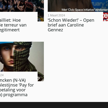
1 Maart 2024
illiet: Hoe
‘Schon Wieder!’ – Open
e terreur van
brief aan Caroline
gitimeert
Gennez
024
ncken (N-VA)
lestijnse ‘Pay for
tbetaling voor
) programma