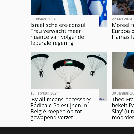
9 Oktober 2024
22 Mei 2024
Israëlische ere-consul
Moreel fa
Trau verwacht meer
Europa d
nuance van volgende
Hamas le
federale regering
18 Februari 2024
30 Januari 2
‘By all means necessary’ –
Theo Fra
Radicale Palestijnen in
hekelt Pa
België roepen op tot
Slay’ (ui
gewapend verzet
moorden