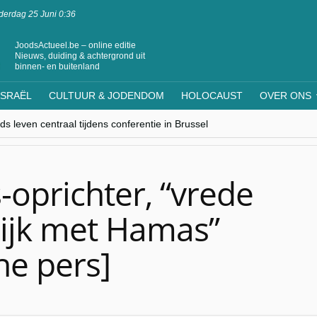
erdag 25 Juni 0:36
JoodsActueel.be – online editie
Nieuws, duiding & achtergrond uit
binnen- en buitenland
ISRAËL
CULTUUR & JODENDOM
HOLOCAUST
OVER ONS
s leven centraal tijdens conferentie in Brussel
ere Westen minderheden begrijpt”, Jinnih Beels (Vooruit)
rassing van Oost-Europa
laagdenbank”
nwerking met Mishpacha voor kosher travel en simchas wereldwijd
oprichter, “vrede
ijk met Hamas”
he pers]