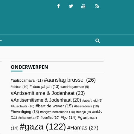
ONDERWERPEN
aanslag brussel
(26)
aalst carnaval
(11)
abou jahjah
(13)
abbas
(10)
andré gantman
(9)
Antisemitisme & Jodenhaat
(23)
Antisemitisme & Jodenhaat
(20)
apartheid
(9)
bart de wever
(15)
Auschwitz
(10)
besnijdenis
(10)
beveiliging
(13)
cd&v
brigitte herremans
(10)
ccojb
(9)
fjo
(14)
gantman
(11)
chanoeka
(9)
conflict
(10)
gaza
(122)
Hamas
(27)
(14)