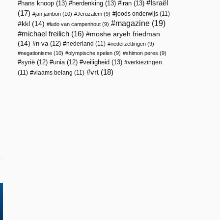
Israël
hans knoop
(13)
herdenking
(13)
iran
(13)
(17)
joods onderwijs
(11)
jan jambon
(10)
Jeruzalem
(9)
magazine
(19)
kkl
(14)
ludo van campenhout
(9)
michael freilich
(16)
moshe aryeh friedman
(14)
n-va
(12)
nederland
(11)
nederzettingen
(9)
negationisme
(10)
olympische spelen
(9)
shimon peres
(9)
veiligheid
(13)
syrië
(12)
unia
(12)
verkiezingen
vrt
(18)
(11)
vlaams belang
(11)