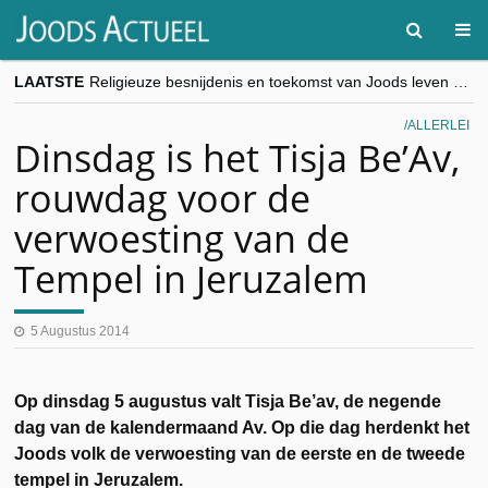
LAATSTE
Religieuze besnijdenis en toekomst van Joods leven centraal tijdens conferentie in Brussel
“Besnijdenisdebat toont hoe moeilijk seculiere Westen minderheden begrijpt”, Jinnih Beels (Vooruit)
CITYTRIP | ROEMENIË – Boekarest: de verrassing van Oost-Europa
ALLERLEI
“Vandaag zit elke Jood in België op de beklaagdenbank”
Dinsdag is het Tisja Be’Av,
goKosher lanceert nieuwe website en samenwerking met Mishpacha voor kosher travel en simchas wereldwijd
rouwdag voor de
verwoesting van de
Tempel in Jeruzalem
5 Augustus 2014
Op dinsdag 5 augustus valt Tisja Be’av, de negende
dag van de kalendermaand Av. Op die dag herdenkt het
Joods volk de verwoesting van de eerste en de tweede
tempel in Jeruzalem.