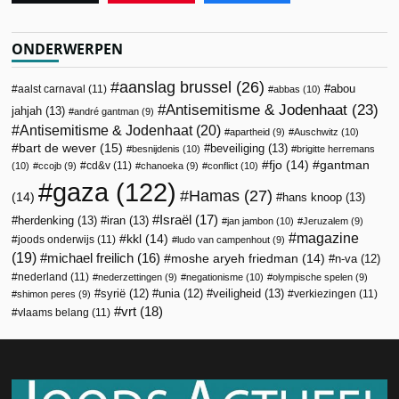
ONDERWERPEN
aanslag brussel
(26)
abou
aalst carnaval
(11)
abbas
(10)
Antisemitisme & Jodenhaat
(23)
jahjah
(13)
andré gantman
(9)
Antisemitisme & Jodenhaat
(20)
apartheid
(9)
Auschwitz
(10)
bart de wever
(15)
beveiliging
(13)
besnijdenis
(10)
brigitte herremans
fjo
(14)
gantman
cd&v
(11)
(10)
ccojb
(9)
chanoeka
(9)
conflict
(10)
gaza
(122)
Hamas
(27)
(14)
hans knoop
(13)
Israël
(17)
herdenking
(13)
iran
(13)
jan jambon
(10)
Jeruzalem
(9)
magazine
kkl
(14)
joods onderwijs
(11)
ludo van campenhout
(9)
(19)
michael freilich
(16)
moshe aryeh friedman
(14)
n-va
(12)
nederland
(11)
nederzettingen
(9)
negationisme
(10)
olympische spelen
(9)
veiligheid
(13)
syrië
(12)
unia
(12)
verkiezingen
(11)
shimon peres
(9)
vrt
(18)
vlaams belang
(11)