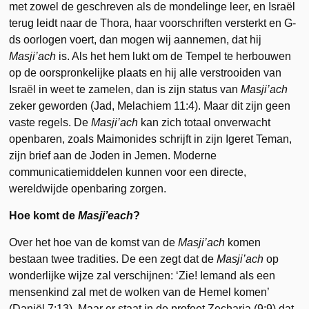
met zowel de geschreven als de mondelinge leer, en Israël
terug leidt naar de Thora, haar voorschriften versterkt en G-
ds oorlogen voert, dan mogen wij aannemen, dat hij
Masji’ach
is. Als het hem lukt om de Tempel te herbouwen
op de oorspronkelijke plaats en hij alle verstrooiden van
Israël in weet te zamelen, dan is zijn status van
Masji’ach
zeker geworden (Jad, Melachiem 11:4). Maar dit zijn geen
vaste regels. De
Masji’ach
kan zich totaal onverwacht
openbaren, zoals Maimonides schrijft in zijn Igeret Teman,
zijn brief aan de Joden in Jemen. Moderne
communicatiemiddelen kunnen voor een directe,
wereldwijde openbaring zorgen.
Hoe komt de
Masji’each
?
Over het hoe van de komst van de
Masji’ach
komen
bestaan twee tradities. De een zegt dat de
Masji’ach
op
wonderlijke wijze zal verschijnen: ‘Zie! Iemand als een
mensenkind zal met de wolken van de Hemel komen’
(Daniël 7:13). Maar er staat in de profeet Zecharja (9:9) dat