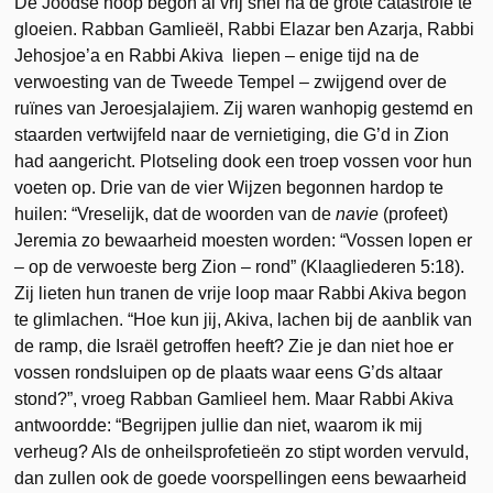
De Joodse hoop begon al vrij snel na de grote catastrofe te
gloeien. Rabban Gamlieël, Rabbi Elazar ben Azarja, Rabbi
Jehosjoe’a en Rabbi Akiva liepen – enige tijd na de
verwoesting van de Tweede Tempel – zwijgend over de
ruïnes van Jeroesjalajiem. Zij waren wanhopig gestemd en
staarden vertwijfeld naar de vernietiging, die G’d in Zion
had aangericht. Plotse­ling dook een troep vossen voor hun
voeten op. Drie van de vier Wijzen begonnen hardop te
huilen: “Vreselijk, dat de woorden van de
navie
(profeet)
Jeremia zo bewaarheid moesten worden: “Vossen lopen er
– op de verwoeste berg Zion – rond” (Klaagliederen 5:18).
Zij lieten hun tranen de vrije loop maar Rabbi Akiva begon
te glimlachen. “Hoe kun jij, Akiva, lachen bij de aanblik van
de ramp, die Israël getroffen heeft? Zie je dan niet hoe er
vossen rondsluipen op de plaats waar eens G’ds altaar
stond?”, vroeg Rabban Gamlieel hem. Maar Rabbi Akiva
antwoordde: “Begrijpen jullie dan niet, waarom ik mij
verheug? Als de onheilsprofetieën zo stipt worden vervuld,
dan zullen ook de goede voorspellingen eens bewaarheid