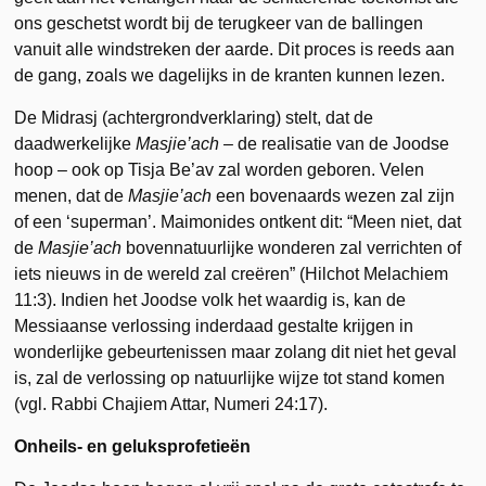
ons geschetst wordt bij de terugkeer van de ballingen
vanuit alle windstreken der aarde. Dit proces is reeds aan
de gang, zoals we dagelijks in de kranten kunnen lezen.
De Midrasj (achtergrondverklaring) stelt, dat de
daadwerkelijke
Masjie’ach
– de realisatie van de Joodse
hoop – ook op Tisja Be’av zal worden geboren. Velen
menen, dat de
Masjie’ach
een bovenaards wezen zal zijn
of een ‘superman’. Maimonides ontkent dit: “Meen niet, dat
de
Masjie’ach
bovennatuurlijke wonderen zal verrichten of
iets nieuws in de wereld zal creëren” (Hilchot Melachiem
11:3). Indien het Joodse volk het waardig is, kan de
Messiaanse verlossing inderdaad gestalte krijgen in
wonderlijke gebeurtenissen maar zolang dit niet het geval
is, zal de verlossing op natuurlijke wijze tot stand komen
(vgl. Rabbi Chajiem Attar, Numeri 24:17).
Onheils- en geluksprofetieën