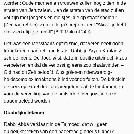
worden: Oude mannen en vrouwen zullen nog zitten in de
straten van Jeruza­lem… en de straten van de stad zullen
vol zijn met jongens en meisjes, die op straat spelen!”
(Zecharja 8:4-5). Zijn collega’s riepen toen: “Akiva, jij hebt
ons werkelijk getroost!” (B.T. Makkot 24b).
Het was een Messiaans optimisme, dat velen heeft doen
terugkeren naar het land Israël. Rabbijn Aryeh Kaplan z.l.
schreef eens: De Jood wist, dat zijn positie uitein­delijk zou
verbeteren en dat de verlossing eens zou plaatsvinden –
G’d had dit Zelf beloofd. Ons goles-minderwaardig­
heidscomplex maakt ons blind voor de feiten. De kritiek in
de pers op Israël doet ons vergeten, dat de fundamenten
voor de vervulling van de heilsprofetieën juist in onze
dagen gelegd worden.
Duidelijke tekenen
Rabbi Abba verklaart in de Talmoed, dat wij geen
duidelijker teken van een naderend glorieus tijdperk