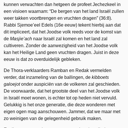
kunnen verwachten dan hetgeen de profeet Jechezkeel in
een visioen waarnam: “De bergen van het land Israël zullen
weer takken voort­brengen en vruchten dragen” (36:8).
Rabbi Sjemoe’eel Edels (16e eeuw) tekent hierbij aan dat
dit impliceert, dat het Joodse volk reeds voor de komst van
de
Masjie’ach
naar Israël zal komen en het land zal
cultiveren. Zonder de aanwezig­heid van het Joodse volk
kan het Heilige Land geen vruchten dragen. Juist in deze
eeuw is dat zo overduidelijk gebleken.
De Thora-verklaarders Ramban en Redak vermelden
verder, dat inzameling van de ballingen, de
kibboets
galoejot
onder auspiciën van de volkeren zal geschieden.
De voorwaarde, dat het grootste deel van het Joodse volk
in Israël moet wonen, is echter tot op heden niet vervuld.
Gelukkig is het onze generatie, die deze wonderen met
eigen ogen mag aanschouwen. Jammer, dat we maar met
zo weinigen van de gelegenheid gebruik maken.