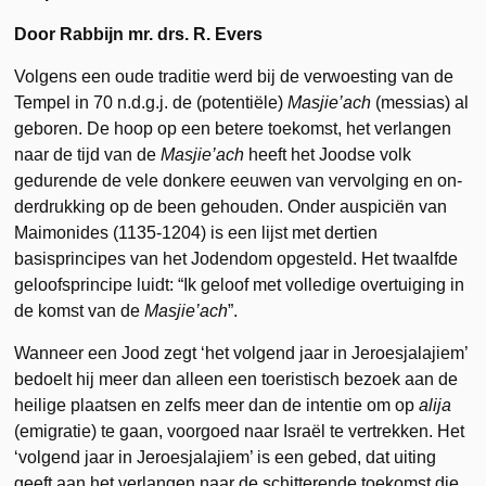
Door Rabbijn mr. drs. R. Evers
Volgens een oude traditie werd bij de verwoesting van de
Tempel in 70 n.d.g.j. de (potentiële)
Masjie’ach
(messias) al
geboren. De hoop op een betere toekomst, het verlangen
naar de tijd van de
Masjie’ach
heeft het Joodse volk
gedurende de vele donkere eeuwen van vervolging en on­
derdrukking op de been gehouden. Onder auspiciën van
Maimonides (1135-1204) is een lijst met dertien
basisprincipes van het Jodendom opgesteld. Het twaalfde
geloofsprincipe luidt: “Ik geloof met volledige overtuiging in
de komst van de
Masjie’ach
”.
Wanneer een Jood zegt ‘het volgend jaar in Jeroesjalajiem’
bedoelt hij meer dan alleen een toeristisch bezoek aan de
heilige plaatsen en zelfs meer dan de intentie om op
alija
(emigratie) te gaan, voorgoed naar Israël te vertrekken. Het
‘volgend jaar in Jeroesjalajiem’ is een gebed, dat uiting
geeft aan het verlangen naar de schitterende toekomst die