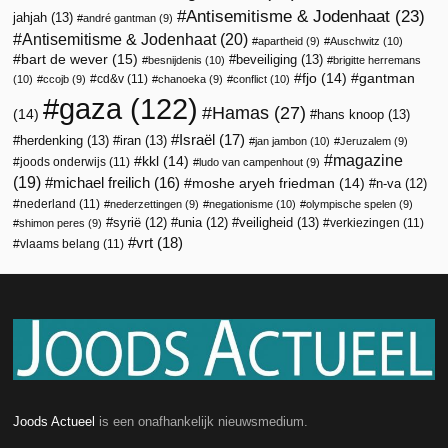
Antisemitisme & Jodenhaat
(23)
jahjah
(13)
andré gantman
(9)
Antisemitisme & Jodenhaat
(20)
apartheid
(9)
Auschwitz
(10)
bart de wever
(15)
beveiliging
(13)
besnijdenis
(10)
brigitte herremans
fjo
(14)
gantman
cd&v
(11)
(10)
ccojb
(9)
chanoeka
(9)
conflict
(10)
gaza
(122)
Hamas
(27)
(14)
hans knoop
(13)
Israël
(17)
herdenking
(13)
iran
(13)
jan jambon
(10)
Jeruzalem
(9)
magazine
kkl
(14)
joods onderwijs
(11)
ludo van campenhout
(9)
(19)
michael freilich
(16)
moshe aryeh friedman
(14)
n-va
(12)
nederland
(11)
nederzettingen
(9)
negationisme
(10)
olympische spelen
(9)
veiligheid
(13)
syrië
(12)
unia
(12)
verkiezingen
(11)
shimon peres
(9)
vrt
(18)
vlaams belang
(11)
Joods Actueel
is een onafhankelijk nieuwsmedium.