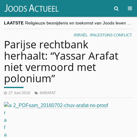
LAATSTE
Religieuze besnijdenis en toekomst van Joods leven centraal tijdens conferentie in Brussel
“Besnijdenisdebat toont hoe moeilijk seculiere Westen minderheden begrijpt”, Jinnih Beels (Vooruit)
CITYTRIP | ROEMENIË – Boekarest: de verrassing van Oost-Europa
ISRAËL
PALESTIJNS CONFLICT
“Vandaag zit elke Jood in België op de beklaagdenbank”
Parijse rechtbank
goKosher lanceert nieuwe website en samenwerking met Mishpacha voor kosher travel en simchas wereldwijd
herhaalt: “Yassar Arafat
niet vermoord met
polonium”
27 Juni 2016
ARAFAT
2_PDFsam_20160702-chuv-arafat-no-proof