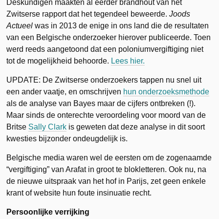
Deskundigen maakten al eerder brandhout van het
Zwitserse rapport dat het tegendeel beweerde.
Joods
Actueel
was in 2013 de enige in ons land die de resultaten
van een Belgische onderzoeker hierover publiceerde. Toen
werd reeds aangetoond dat een poloniumvergiftiging niet
tot de mogelijkheid behoorde.
Lees hier.
UPDATE: De Zwitserse onderzoekers tappen nu snel uit
een ander vaatje, en omschrijven
hun onderzoeksmethode
als de analyse van Bayes maar de cijfers ontbreken (!).
Maar sinds de onterechte veroordeling voor moord van de
Britse
Sally Clark
is geweten dat deze analyse in dit soort
kwesties bijzonder ondeugdelijk is.
Belgische media waren wel de eersten om de zogenaamde
“vergiftiging” van Arafat in groot te blokletteren. Ook nu, na
de nieuwe uitspraak van het hof in Parijs, zet geen enkele
krant of website hun foute insinuatie recht.
Persoonlijke verrijking