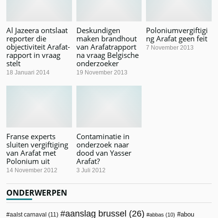
Al Jazeera ontslaat
Deskundigen
Poloniumvergiftigi
reporter die
maken brandhout
ng Arafat geen feit
objectiviteit Arafat-
van Arafatrapport
7 November 2013
rapport in vraag
na vraag Belgische
stelt
onderzoeker
18 Januari 2014
19 November 2013
Franse experts
Contaminatie in
sluiten vergiftiging
onderzoek naar
van Arafat met
dood van Yasser
Polonium uit
Arafat?
14 November 2012
3 Juli 2012
ONDERWERPEN
aanslag brussel
(26)
abou
aalst carnaval
(11)
abbas
(10)