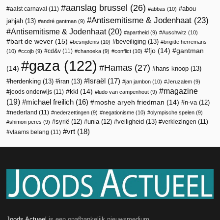
aanslag brussel
(26)
abou
aalst carnaval
(11)
abbas
(10)
Antisemitisme & Jodenhaat
(23)
jahjah
(13)
andré gantman
(9)
Antisemitisme & Jodenhaat
(20)
apartheid
(9)
Auschwitz
(10)
bart de wever
(15)
beveiliging
(13)
besnijdenis
(10)
brigitte herremans
fjo
(14)
gantman
cd&v
(11)
(10)
ccojb
(9)
chanoeka
(9)
conflict
(10)
gaza
(122)
Hamas
(27)
(14)
hans knoop
(13)
Israël
(17)
herdenking
(13)
iran
(13)
jan jambon
(10)
Jeruzalem
(9)
magazine
kkl
(14)
joods onderwijs
(11)
ludo van campenhout
(9)
(19)
michael freilich
(16)
moshe aryeh friedman
(14)
n-va
(12)
nederland
(11)
nederzettingen
(9)
negationisme
(10)
olympische spelen
(9)
veiligheid
(13)
syrië
(12)
unia
(12)
verkiezingen
(11)
shimon peres
(9)
vrt
(18)
vlaams belang
(11)
Joods Actueel
is een onafhankelijk nieuwsmedium.