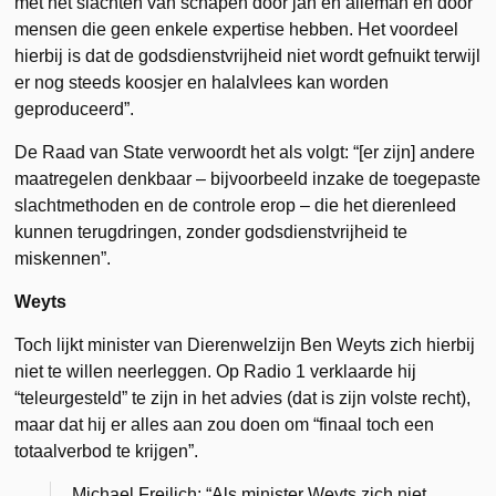
met het slachten van schapen door jan en alleman en door
mensen die geen enkele expertise hebben. Het voordeel
hierbij is dat de godsdienstvrijheid niet wordt gefnuikt terwijl
er nog steeds koosjer en halalvlees kan worden
geproduceerd”.
De Raad van State verwoordt het als volgt: “[er zijn] andere
maatregelen denkbaar – bijvoorbeeld inzake de toegepaste
slachtmethoden en de controle erop – die het dierenleed
kunnen terugdringen, zonder godsdienstvrijheid te
miskennen”.
Weyts
Toch lijkt minister van Dierenwelzijn Ben Weyts zich hierbij
niet te willen neerleggen. Op Radio 1 verklaarde hij
“teleurgesteld” te zijn in het advies (dat is zijn volste recht),
maar dat hij er alles aan zou doen om “finaal toch een
totaalverbod te krijgen”.
Michael Freilich: “Als minister Weyts zich niet