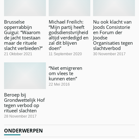
Brusselse
Michael Freilich:
Nu ook klacht van
opperrabbijn
“Mijn partij heeft
Joods Consistorie
Guigui: “Waarom
godsdienstvrijheid
en Forum der
de jacht toestaan
altijd verdedigd en
Joodse
maar de rituele
zal dit blijven
Organisaties tegen
slacht verbieden?”
doen”
slachtverbod
21 Oktober 2021
11 September 2020
30 November 2017
“Niet emigreren
om vlees te
kunnen eten”
22 Mei 2016
Beroep bij
Grondwettelijk Hof
tegen verbod op
ritueel slachten
28 November 2017
ONDERWERPEN