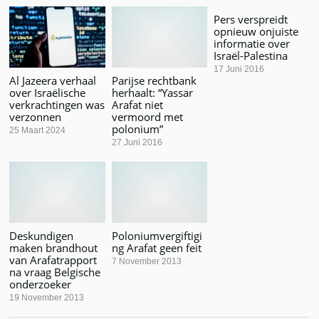
Pers verspreidt
opnieuw onjuiste
informatie over
Israël-Palestina
17 Juni 2016
Al Jazeera verhaal
Parijse rechtbank
over Israëlische
herhaalt: “Yassar
verkrachtingen was
Arafat niet
verzonnen
vermoord met
polonium”
25 Maart 2024
27 Juni 2016
Deskundigen
Poloniumvergiftigi
maken brandhout
ng Arafat geen feit
van Arafatrapport
7 November 2013
na vraag Belgische
onderzoeker
19 November 2013