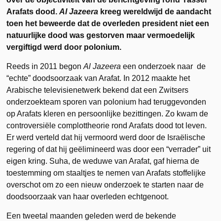
Arafats dood.
Al Jazeera
kreeg wereldwijd de aandacht
toen het beweerde dat de overleden president niet een
natuurlijke dood was gestorven maar vermoedelijk
vergiftigd werd door polonium.
Reeds in 2011 begon
Al Jazeera
een onderzoek naar de
“echte” doodsoorzaak van Arafat. In 2012 maakte het
Arabische televisienetwerk bekend dat een Zwitsers
onderzoekteam sporen van polonium had teruggevonden
op Arafats kleren en persoonlijke bezittingen. Zo kwam de
controversiële complottheorie rond Arafats dood tot leven.
Er werd verteld dat hij vermoord werd door de Israëlische
regering of dat hij geëlimineerd was door een “verrader” uit
eigen kring. Suha, de weduwe van Arafat, gaf hierna de
toestemming om staaltjes te nemen van Arafats stoffelijke
overschot om zo een nieuw onderzoek te starten naar de
doodsoorzaak van haar overleden echtgenoot.
Een tweetal maanden geleden werd de bekende