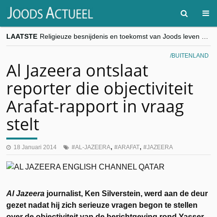
LAATSTE
Religieuze besnijdenis en toekomst van Joods leven centraal tijdens conferentie in Brussel
“Besnijdenisdebat toont hoe moeilijk seculiere Westen minderheden begrijpt”, Jinnih Beels (Vooruit)
CITYTRIP | ROEMENIË – Boekarest: de verrassing van Oost-Europa
BUITENLAND
“Vandaag zit elke Jood in België op de beklaagdenbank”
Al Jazeera ontslaat
goKosher lanceert nieuwe website en samenwerking met Mishpacha voor kosher travel en simchas wereldwijd
reporter die objectiviteit
Arafat-rapport in vraag
stelt
,
,
18 Januari 2014
AL-JAZEERA
ARAFAT
JAZEERA
Al Jazeera
journalist, Ken Silverstein, werd aan de deur
gezet nadat hij zich serieuze vragen begon te stellen
over de objectiviteit van de berichtgeving rond Yasser