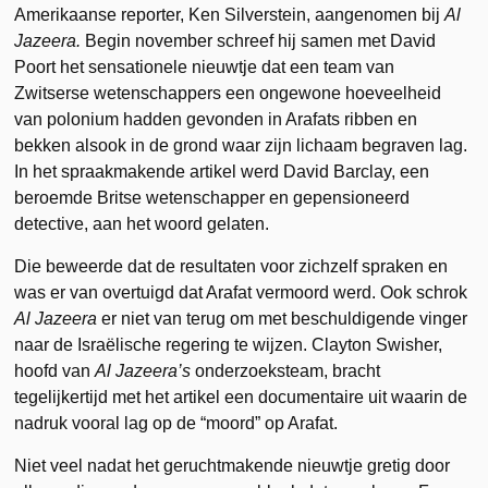
Amerikaanse reporter, Ken Silverstein, aangenomen bij
Al
Jazeera
.
Begin november schreef hij samen met David
Poort het sensationele nieuwtje dat een team van
Zwitserse wetenschappers een ongewone hoeveelheid
van polonium hadden gevonden in Arafats ribben en
bekken alsook in de grond waar zijn lichaam begraven lag.
In het spraakmakende artikel werd David Barclay, een
beroemde Britse wetenschapper en gepensioneerd
detective, aan het woord gelaten.
Die beweerde dat de resultaten voor zichzelf spraken en
was er van overtuigd dat Arafat vermoord werd. Ook schrok
Al Jazeera
er niet van terug om met beschuldigende vinger
naar de Israëlische regering te wijzen. Clayton Swisher,
hoofd van
Al Jazeera’s
onderzoeksteam, bracht
tegelijkertijd met het artikel een documentaire uit waarin de
nadruk vooral lag op de “moord” op Arafat.
Niet veel nadat het geruchtmakende nieuwtje gretig door