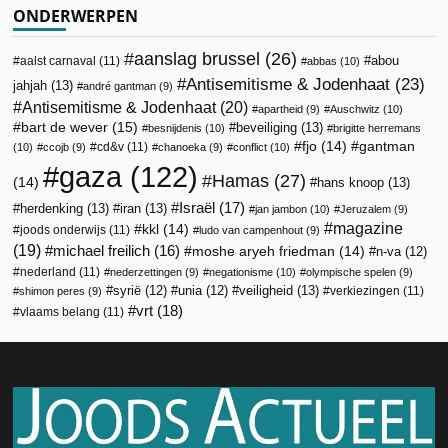
ONDERWERPEN
aanslag brussel
(26)
abou
aalst carnaval
(11)
abbas
(10)
Antisemitisme & Jodenhaat
(23)
jahjah
(13)
andré gantman
(9)
Antisemitisme & Jodenhaat
(20)
apartheid
(9)
Auschwitz
(10)
bart de wever
(15)
beveiliging
(13)
besnijdenis
(10)
brigitte herremans
fjo
(14)
gantman
cd&v
(11)
(10)
ccojb
(9)
chanoeka
(9)
conflict
(10)
gaza
(122)
Hamas
(27)
(14)
hans knoop
(13)
Israël
(17)
herdenking
(13)
iran
(13)
jan jambon
(10)
Jeruzalem
(9)
magazine
kkl
(14)
joods onderwijs
(11)
ludo van campenhout
(9)
(19)
michael freilich
(16)
moshe aryeh friedman
(14)
n-va
(12)
nederland
(11)
nederzettingen
(9)
negationisme
(10)
olympische spelen
(9)
veiligheid
(13)
syrië
(12)
unia
(12)
verkiezingen
(11)
shimon peres
(9)
vrt
(18)
vlaams belang
(11)